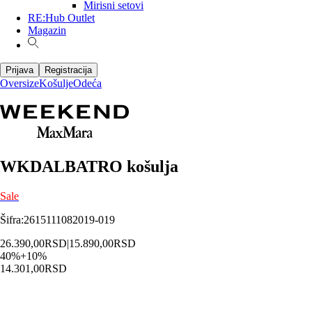
Mirisni setovi
RE:Hub Outlet
Magazin
Prijava
Registracija
Oversize
Košulje
Odeća
WKDALBATRO košulja
Sale
Šifra
:
2615111082019-019
26.390,00
RSD
|
15.890,00
RSD
40
%
+
10
%
14.301,00
RSD