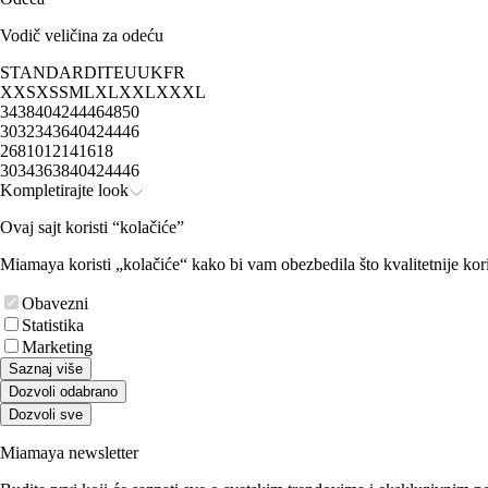
Vodič veličina za odeću
STANDARD
IT
EU
UK
FR
XXS
XS
S
M
L
XL
XXL
XXXL
34
38
40
42
44
46
48
50
30
32
34
36
40
42
44
46
2
6
8
10
12
14
16
18
30
34
36
38
40
42
44
46
Kompletirajte look
Ovaj sajt koristi “kolačiće”
Miamaya koristi „kolačiće“ kako bi vam obezbedila što kvalitetnije kori
Obavezni
Statistika
Marketing
Saznaj više
Dozvoli odabrano
Dozvoli sve
Miamaya newsletter