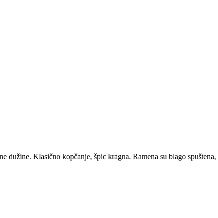
ene dužine. Klasično kopčanje, špic kragna. Ramena su blago spuštena, r