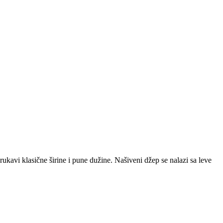
ukavi klasične širine i pune dužine. Našiveni džep se nalazi sa leve