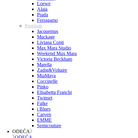
Loewe
Alaïa
Prada
Ferragamo
Premium
Jacquemus
Mackage
Liviana Conti
Max Mara Studio
Weekend Max Mara
Victoria Beckham
Marella
Zadig&Voltaire
MiaMaya
Coccinelle
Pinko
Elisabetta Franchi
Twinset
Falke
i Blues
Carven
EMME
Semicouture
ODEĆA
ODEĆA