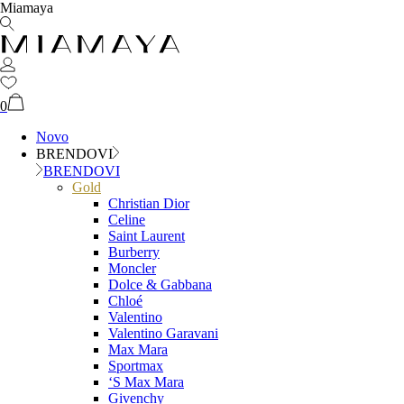
Miamaya
0
Novo
BRENDOVI
BRENDOVI
Gold
Christian Dior
Celine
Saint Laurent
Burberry
Moncler
Dolce & Gabbana
Chloé
Valentino
Valentino Garavani
Max Mara
Sportmax
‘S Max Mara
Givenchy