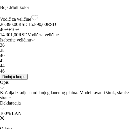
Boja
:
Multikolor
Vodič za veličine
26.390,00
RSD
|
15.890,00
RSD
40
%
+
10
%
14.301,00
RSD
Vodič za veličine
Izaberite veličinu
36
38
40
42
44
46
Dodaj u korpu
Opis
Košulja izradjena od tanjeg lanenog platna. Model ravan i širok, skrać
strane.
Deklaracija
100% LAN
Odeća