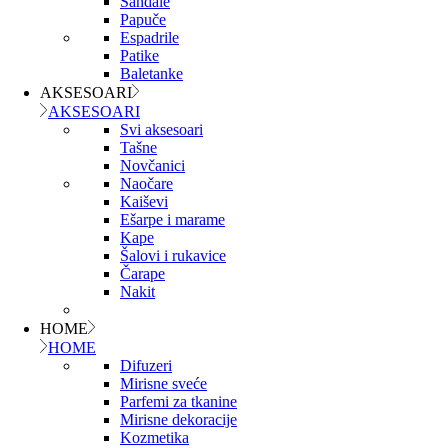
Sandale
Papuče
Espadrile
Patike
Baletanke
AKSESOARI
AKSESOARI
Svi aksesoari
Tašne
Novčanici
Naočare
Kaiševi
Ešarpe i marame
Kape
Šalovi i rukavice
Čarape
Nakit
HOME
HOME
Difuzeri
Mirisne sveće
Parfemi za tkanine
Mirisne dekoracije
Kozmetika