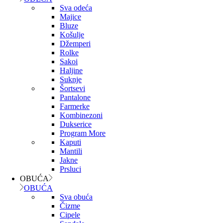
Sva odeća
Majice
Bluze
Košulje
Džemperi
Rolke
Sakoi
Haljine
Suknje
Šortsevi
Pantalone
Farmerke
Kombinezoni
Dukserice
Program More
Kaputi
Mantili
Jakne
Prsluci
OBUĆA
OBUĆA
Sva obuća
Čizme
Cipele