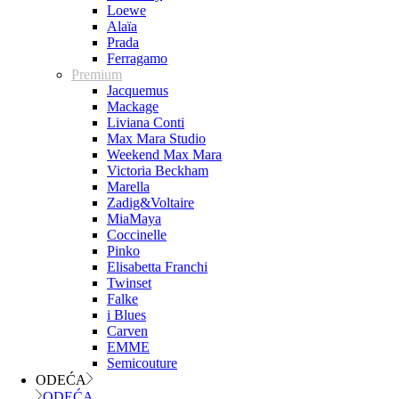
Loewe
Alaïa
Prada
Ferragamo
Premium
Jacquemus
Mackage
Liviana Conti
Max Mara Studio
Weekend Max Mara
Victoria Beckham
Marella
Zadig&Voltaire
MiaMaya
Coccinelle
Pinko
Elisabetta Franchi
Twinset
Falke
i Blues
Carven
EMME
Semicouture
ODEĆA
ODEĆA