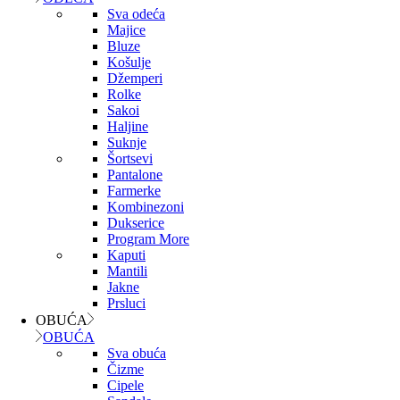
Sva odeća
Majice
Bluze
Košulje
Džemperi
Rolke
Sakoi
Haljine
Suknje
Šortsevi
Pantalone
Farmerke
Kombinezoni
Dukserice
Program More
Kaputi
Mantili
Jakne
Prsluci
OBUĆA
OBUĆA
Sva obuća
Čizme
Cipele