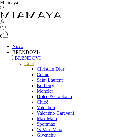
Miamaya
0
Novo
BRENDOVI
BRENDOVI
Gold
Christian Dior
Celine
Saint Laurent
Burberry
Moncler
Dolce & Gabbana
Chloé
Valentino
Valentino Garavani
Max Mara
Sportmax
‘S Max Mara
Givenchy