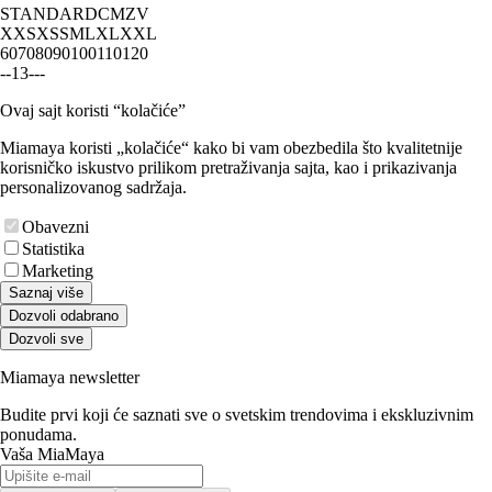
STANDARD
CM
ZV
XXS
XS
S
M
L
XL
XXL
60
70
80
90
100
110
120
-
-
1
3
-
-
-
Ovaj sajt koristi “kolačiće”
Miamaya koristi „kolačiće“ kako bi vam obezbedila što kvalitetnije
korisničko iskustvo prilikom pretraživanja sajta, kao i prikazivanja
personalizovanog sadržaja.
Obavezni
Statistika
Marketing
Saznaj više
Dozvoli odabrano
Dozvoli sve
Miamaya newsletter
Budite prvi koji će saznati sve o svetskim trendovima i ekskluzivnim
ponudama.
Vaša MiaMaya