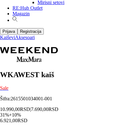
Mirisni setovi
RE:Hub Outlet
Magazin
Prijava
Registracija
Kaiševi
Aksesoari
WKAWEST kaiš
Sale
Šifra
:
2615501034001-001
10.990,00
RSD
|
7.690,00
RSD
31
%
+
10
%
6.921,00
RSD