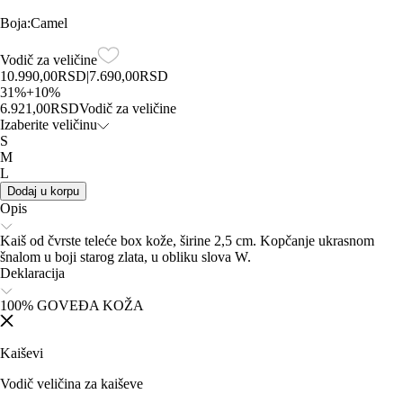
Boja
:
Camel
Vodič za veličine
10.990,00
RSD
|
7.690,00
RSD
31
%
+
10
%
6.921,00
RSD
Vodič za veličine
Izaberite veličinu
S
M
L
Dodaj u korpu
Opis
Kaiš od čvrste teleće box kože, širine 2,5 cm. Kopčanje ukrasnom
šnalom u boji starog zlata, u obliku slova W.
Deklaracija
100% GOVEĐA KOŽA
Kaiševi
Vodič veličina za kaiševe