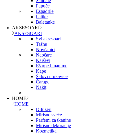
Sandale
Papuče
Espadrile
Patike
Baletanke
AKSESOARI
AKSESOARI
Svi aksesoari
Tašne
Novčanici
Naočare
Kaiševi
Ešarpe i marame
Kape
Šalovi i rukavice
Čarape
Nakit
HOME
HOME
Difuzeri
Mirisne sveće
Parfemi za tkanine
Mirisne dekoracije
Kozmetika