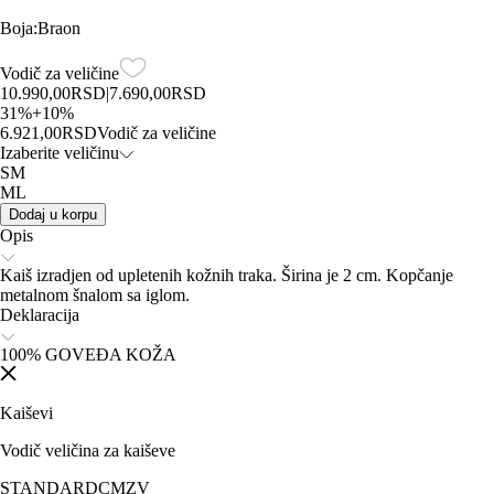
Boja
:
Braon
Vodič za veličine
10.990,00
RSD
|
7.690,00
RSD
31
%
+
10
%
6.921,00
RSD
Vodič za veličine
Izaberite veličinu
SM
ML
Dodaj u korpu
Opis
Kaiš izradjen od upletenih kožnih traka. Širina je 2 cm. Kopčanje
metalnom šnalom sa iglom.
Deklaracija
100% GOVEĐA KOŽA
Kaiševi
Vodič veličina za kaiševe
STANDARD
CM
ZV