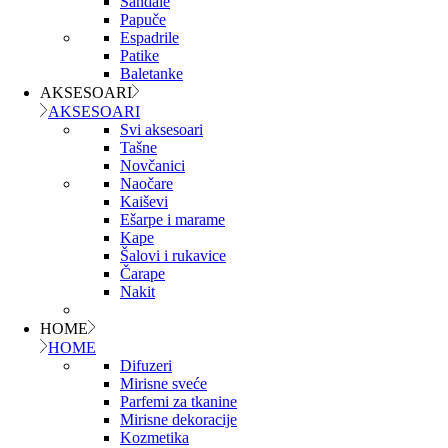
Sandale
Papuče
Espadrile
Patike
Baletanke
AKSESOARI
AKSESOARI
Svi aksesoari
Tašne
Novčanici
Naočare
Kaiševi
Ešarpe i marame
Kape
Šalovi i rukavice
Čarape
Nakit
HOME
HOME
Difuzeri
Mirisne sveće
Parfemi za tkanine
Mirisne dekoracije
Kozmetika