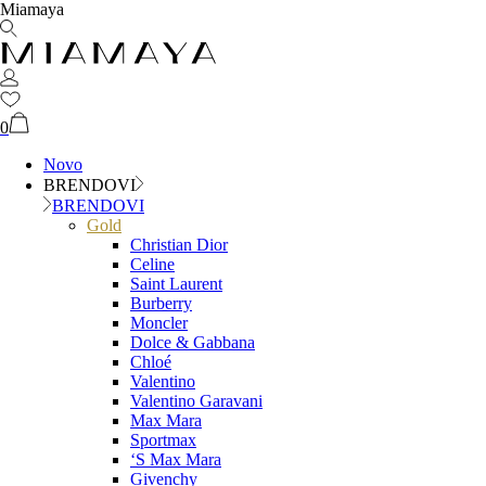
Miamaya
0
Novo
BRENDOVI
BRENDOVI
Gold
Christian Dior
Celine
Saint Laurent
Burberry
Moncler
Dolce & Gabbana
Chloé
Valentino
Valentino Garavani
Max Mara
Sportmax
‘S Max Mara
Givenchy