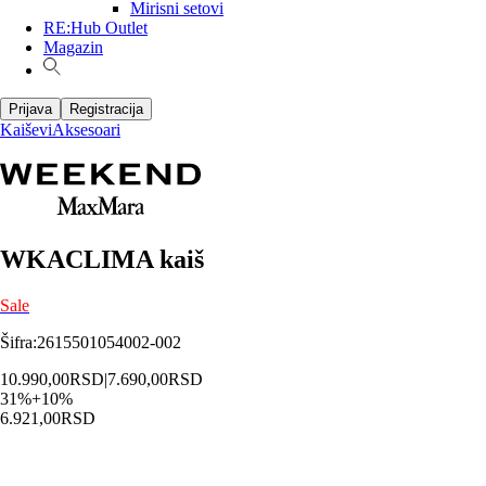
Mirisni setovi
RE:Hub Outlet
Magazin
Prijava
Registracija
Kaiševi
Aksesoari
WKACLIMA kaiš
Sale
Šifra
:
2615501054002-002
10.990,00
RSD
|
7.690,00
RSD
31
%
+
10
%
6.921,00
RSD