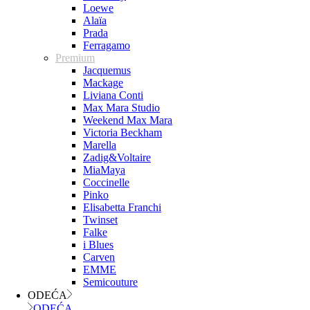
Loewe
Alaïa
Prada
Ferragamo
Premium
Jacquemus
Mackage
Liviana Conti
Max Mara Studio
Weekend Max Mara
Victoria Beckham
Marella
Zadig&Voltaire
MiaMaya
Coccinelle
Pinko
Elisabetta Franchi
Twinset
Falke
i Blues
Carven
EMME
Semicouture
ODEĆA
ODEĆA