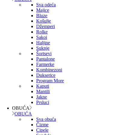
Sva odeća
Majice
Bluze
Košulje
Džemperi
Rolke
Sakoi
Haljine
Suknje
Šortsevi
Pantalone
Farmerke
Kombinezoni
Dukserice
Program More
Kaputi
Mantili
Jakne
Prsluci
OBUĆA
OBUĆA
Sva obuća
Čizme
Cipele