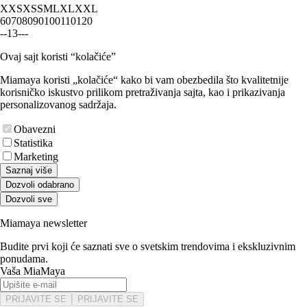
XXS
XS
S
M
L
XL
XXL
60
70
80
90
100
110
120
-
-
1
3
-
-
-
Ovaj sajt koristi “kolačiće”
Miamaya koristi „kolačiće“ kako bi vam obezbedila što kvalitetnije
korisničko iskustvo prilikom pretraživanja sajta, kao i prikazivanja
personalizovanog sadržaja.
Obavezni
Statistika
Marketing
Saznaj više
Dozvoli odabrano
Dozvoli sve
Miamaya newsletter
Budite prvi koji će saznati sve o svetskim trendovima i ekskluzivnim
ponudama.
Vaša MiaMaya
PRIJAVITE SE
PRIJAVITE SE