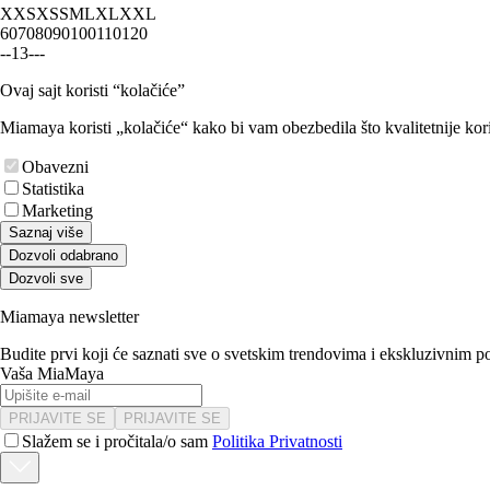
XXS
XS
S
M
L
XL
XXL
60
70
80
90
100
110
120
-
-
1
3
-
-
-
Ovaj sajt koristi “kolačiće”
Miamaya koristi „kolačiće“ kako bi vam obezbedila što kvalitetnije kori
Obavezni
Statistika
Marketing
Saznaj više
Dozvoli odabrano
Dozvoli sve
Miamaya newsletter
Budite prvi koji će saznati sve o svetskim trendovima i ekskluzivnim 
Vaša MiaMaya
PRIJAVITE SE
PRIJAVITE SE
Slažem se i pročitala/o sam
Politika Privatnosti