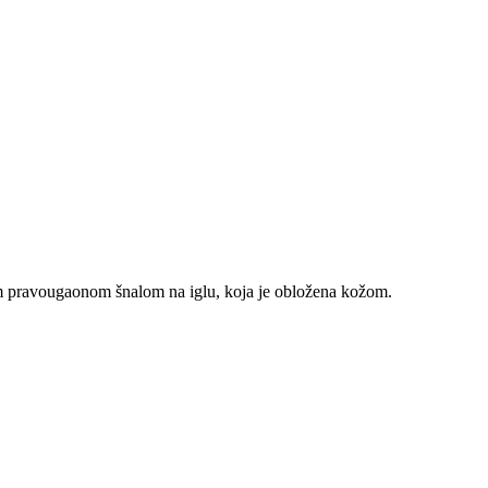
čnom pravougaonom šnalom na iglu, koja je obložena kožom.