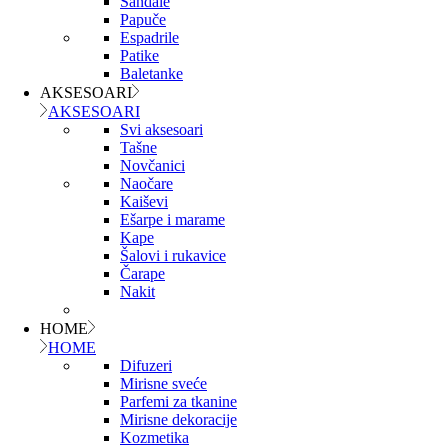
Sandale
Papuče
Espadrile
Patike
Baletanke
AKSESOARI
AKSESOARI
Svi aksesoari
Tašne
Novčanici
Naočare
Kaiševi
Ešarpe i marame
Kape
Šalovi i rukavice
Čarape
Nakit
HOME
HOME
Difuzeri
Mirisne sveće
Parfemi za tkanine
Mirisne dekoracije
Kozmetika