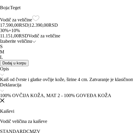
Boja
:
Teget
Vodič za veličine
17.590,00
RSD
|
12.390,00
RSD
30
%
+
10
%
11.151,00
RSD
Vodič za veličine
Izaberite veličinu
S
M
L
Dodaj u korpu
Opis
Kaiš od čvrste i glatke ovčije kože, širine 4 cm. Zatvaranje je klasi
Deklaracija
100% OVČIJA KOŽA, MAT 2 - 100% GOVEĐA KOŽA
Kaiševi
Vodič veličina za kaiševe
STANDARD
CM
ZV