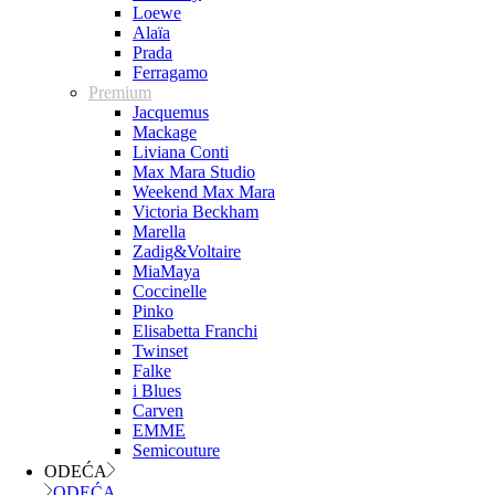
Loewe
Alaïa
Prada
Ferragamo
Premium
Jacquemus
Mackage
Liviana Conti
Max Mara Studio
Weekend Max Mara
Victoria Beckham
Marella
Zadig&Voltaire
MiaMaya
Coccinelle
Pinko
Elisabetta Franchi
Twinset
Falke
i Blues
Carven
EMME
Semicouture
ODEĆA
ODEĆA