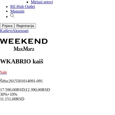
Mirisni setovi
RE:Hub Outlet
Magazin
Prijava
Registracija
Kaiševi
Aksesoari
WKABRIO kaiš
Sale
Šifra
:
2615501014091-091
17.590,00
RSD
|
12.390,00
RSD
30
%
+
10
%
11.151,00
RSD