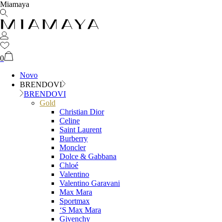
Miamaya
0
Novo
BRENDOVI
BRENDOVI
Gold
Christian Dior
Celine
Saint Laurent
Burberry
Moncler
Dolce & Gabbana
Chloé
Valentino
Valentino Garavani
Max Mara
Sportmax
‘S Max Mara
Givenchy