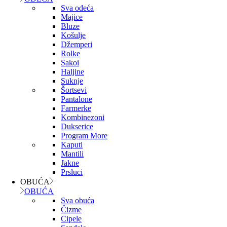
Sva odeća
Majice
Bluze
Košulje
Džemperi
Rolke
Sakoi
Haljine
Suknje
Šortsevi
Pantalone
Farmerke
Kombinezoni
Dukserice
Program More
Kaputi
Mantili
Jakne
Prsluci
OBUĆA
OBUĆA
Sva obuća
Čizme
Cipele