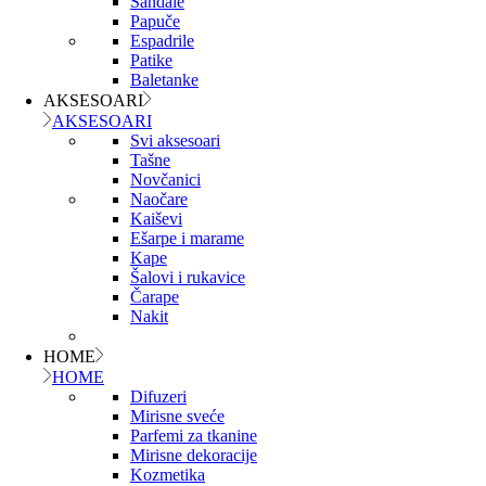
Sandale
Papuče
Espadrile
Patike
Baletanke
AKSESOARI
AKSESOARI
Svi aksesoari
Tašne
Novčanici
Naočare
Kaiševi
Ešarpe i marame
Kape
Šalovi i rukavice
Čarape
Nakit
HOME
HOME
Difuzeri
Mirisne sveće
Parfemi za tkanine
Mirisne dekoracije
Kozmetika