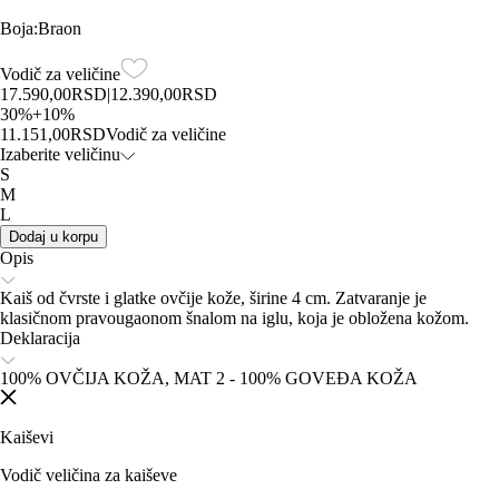
Boja
:
Braon
Vodič za veličine
17.590,00
RSD
|
12.390,00
RSD
30
%
+
10
%
11.151,00
RSD
Vodič za veličine
Izaberite veličinu
S
M
L
Dodaj u korpu
Opis
Kaiš od čvrste i glatke ovčije kože, širine 4 cm. Zatvaranje je
klasičnom pravougaonom šnalom na iglu, koja je obložena kožom.
Deklaracija
100% OVČIJA KOŽA, MAT 2 - 100% GOVEĐA KOŽA
Kaiševi
Vodič veličina za kaiševe