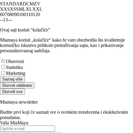
STANDARD
CM
ZV
XXS
XS
S
M
L
XL
XXL
60
70
80
90
100
110
120
-
-
1
3
-
-
-
Ovaj sajt koristi “kolačiće”
Miamaya koristi „kolačiće“ kako bi vam obezbedila što kvalitetnije
korisničko iskustvo prilikom pretraživanja sajta, kao i prikazivanja
personalizovanog sadržaja.
Obavezni
Statistika
Marketing
Saznaj više
Dozvoli odabrano
Dozvoli sve
Miamaya newsletter
Budite prvi koji će saznati sve o svetskim trendovima i ekskluzivnim
ponudama.
Vaša MiaMaya