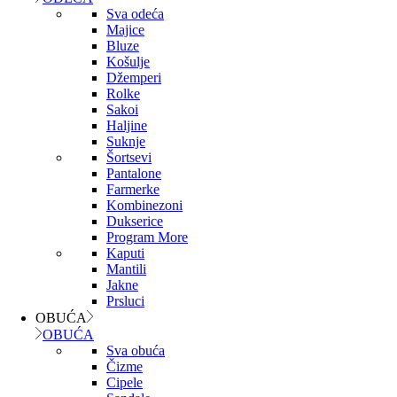
Sva odeća
Majice
Bluze
Košulje
Džemperi
Rolke
Sakoi
Haljine
Suknje
Šortsevi
Pantalone
Farmerke
Kombinezoni
Dukserice
Program More
Kaputi
Mantili
Jakne
Prsluci
OBUĆA
OBUĆA
Sva obuća
Čizme
Cipele