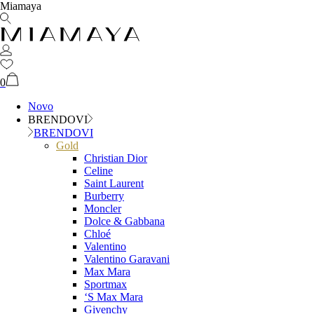
Miamaya
0
Novo
BRENDOVI
BRENDOVI
Gold
Christian Dior
Celine
Saint Laurent
Burberry
Moncler
Dolce & Gabbana
Chloé
Valentino
Valentino Garavani
Max Mara
Sportmax
‘S Max Mara
Givenchy