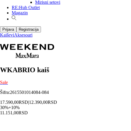
Mirisni setovi
RE:Hub Outlet
Magazin
Prijava
Registracija
Kaiševi
Aksesoari
WKABRIO kaiš
Sale
Šifra
:
2615501014084-084
17.590,00
RSD
|
12.390,00
RSD
30
%
+
10
%
11.151,00
RSD