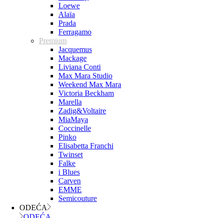
Loewe
Alaïa
Prada
Ferragamo
Premium
Jacquemus
Mackage
Liviana Conti
Max Mara Studio
Weekend Max Mara
Victoria Beckham
Marella
Zadig&Voltaire
MiaMaya
Coccinelle
Pinko
Elisabetta Franchi
Twinset
Falke
i Blues
Carven
EMME
Semicouture
ODEĆA
ODEĆA