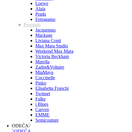
Loewe
Alaïa
Prada
Ferragamo
Premium
Jacquemus
Mackage
Liviana Conti
Max Mara Studio
Weekend Max Mara
Victoria Beckham
Marella
Zadig&Voltaire
MiaMaya
Coccinelle
Pinko
Elisabetta Franchi
Twinset
Falke
i Blues
Carven
EMME
Semicouture
ODEĆA
ODEĆA