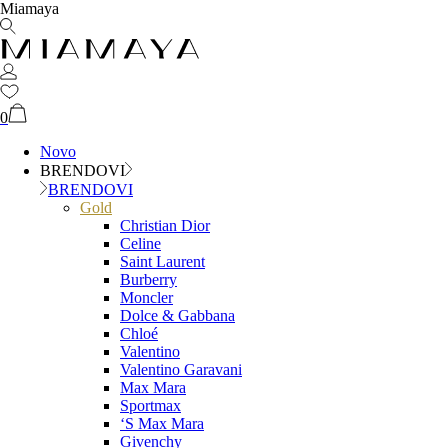
Miamaya
0
Novo
BRENDOVI
BRENDOVI
Gold
Christian Dior
Celine
Saint Laurent
Burberry
Moncler
Dolce & Gabbana
Chloé
Valentino
Valentino Garavani
Max Mara
Sportmax
‘S Max Mara
Givenchy