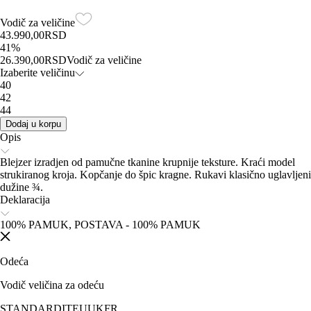
Vodič za veličine
43.990,00
RSD
41
%
26.390,00
RSD
Vodič za veličine
Izaberite veličinu
40
42
44
Dodaj u korpu
Opis
Blejzer izradjen od pamučne tkanine krupnije teksture. Kraći model
strukiranog kroja. Kopčanje do špic kragne. Rukavi klasično uglavljeni
dužine ¾.
Deklaracija
100% PAMUK, POSTAVA - 100% PAMUK
Odeća
Vodič veličina za odeću
STANDARD
IT
EU
UK
FR