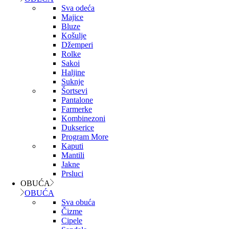
Sva odeća
Majice
Bluze
Košulje
Džemperi
Rolke
Sakoi
Haljine
Suknje
Šortsevi
Pantalone
Farmerke
Kombinezoni
Dukserice
Program More
Kaputi
Mantili
Jakne
Prsluci
OBUĆA
OBUĆA
Sva obuća
Čizme
Cipele