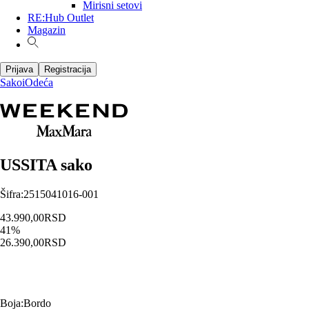
Mirisni setovi
RE:Hub Outlet
Magazin
Prijava
Registracija
Sakoi
Odeća
USSITA sako
Šifra
:
2515041016-001
43.990,00
RSD
41
%
26.390,00
RSD
Boja
:
Bordo