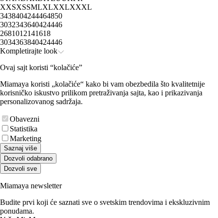
XXS
XS
S
M
L
XL
XXL
XXXL
34
38
40
42
44
46
48
50
30
32
34
36
40
42
44
46
2
6
8
10
12
14
16
18
30
34
36
38
40
42
44
46
Kompletirajte look
Ovaj sajt koristi “kolačiće”
Miamaya koristi „kolačiće“ kako bi vam obezbedila što kvalitetnije
korisničko iskustvo prilikom pretraživanja sajta, kao i prikazivanja
personalizovanog sadržaja.
Obavezni
Statistika
Marketing
Saznaj više
Dozvoli odabrano
Dozvoli sve
Miamaya newsletter
Budite prvi koji će saznati sve o svetskim trendovima i ekskluzivnim
ponudama.