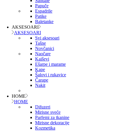
Sandale
Papuče
Espadrile
Patike
Baletanke
AKSESOARI
AKSESOARI
Svi aksesoari
Tašne
Novčanici
Naočare
Kaiševi
Ešarpe i marame
Kape
Šalovi i rukavice
Čarape
Nakit
HOME
HOME
Difuzeri
Mirisne sveće
Parfemi za tkanine
Mirisne dekoracije
Kozmetika