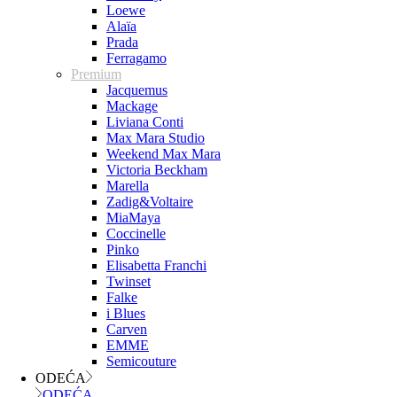
Loewe
Alaïa
Prada
Ferragamo
Premium
Jacquemus
Mackage
Liviana Conti
Max Mara Studio
Weekend Max Mara
Victoria Beckham
Marella
Zadig&Voltaire
MiaMaya
Coccinelle
Pinko
Elisabetta Franchi
Twinset
Falke
i Blues
Carven
EMME
Semicouture
ODEĆA
ODEĆA