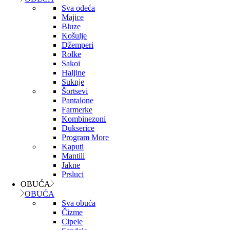
Sva odeća
Majice
Bluze
Košulje
Džemperi
Rolke
Sakoi
Haljine
Suknje
Šortsevi
Pantalone
Farmerke
Kombinezoni
Dukserice
Program More
Kaputi
Mantili
Jakne
Prsluci
OBUĆA
OBUĆA
Sva obuća
Čizme
Cipele