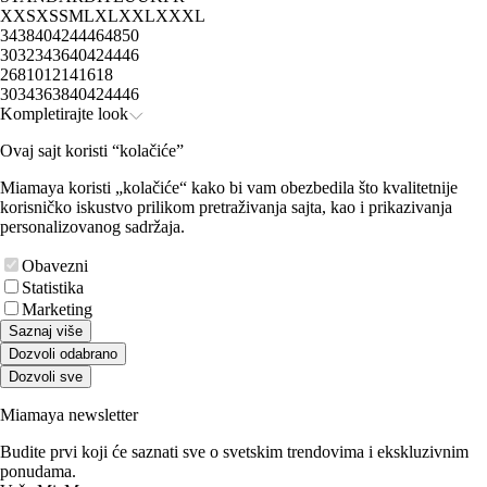
XXS
XS
S
M
L
XL
XXL
XXXL
34
38
40
42
44
46
48
50
30
32
34
36
40
42
44
46
2
6
8
10
12
14
16
18
30
34
36
38
40
42
44
46
Kompletirajte look
Ovaj sajt koristi “kolačiće”
Miamaya koristi „kolačiće“ kako bi vam obezbedila što kvalitetnije
korisničko iskustvo prilikom pretraživanja sajta, kao i prikazivanja
personalizovanog sadržaja.
Obavezni
Statistika
Marketing
Saznaj više
Dozvoli odabrano
Dozvoli sve
Miamaya newsletter
Budite prvi koji će saznati sve o svetskim trendovima i ekskluzivnim
ponudama.