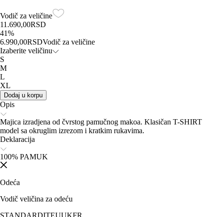
Vodič za veličine
11.690,00
RSD
41
%
6.990,00
RSD
Vodič za veličine
Izaberite veličinu
S
M
L
XL
Dodaj u korpu
Opis
Majica izradjena od čvrstog pamučnog makoa. Klasičan T-SHIRT
model sa okruglim izrezom i kratkim rukavima.
Deklaracija
100% PAMUK
Odeća
Vodič veličina za odeću
STANDARD
IT
EU
UK
FR