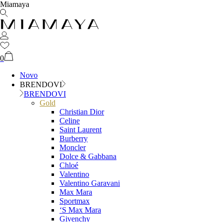
Miamaya
0
Novo
BRENDOVI
BRENDOVI
Gold
Christian Dior
Celine
Saint Laurent
Burberry
Moncler
Dolce & Gabbana
Chloé
Valentino
Valentino Garavani
Max Mara
Sportmax
‘S Max Mara
Givenchy