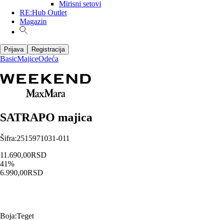
Mirisni setovi
RE:Hub Outlet
Magazin
Prijava
Registracija
Basic
Majice
Odeća
SATRAPO majica
Šifra
:
2515971031-011
11.690,00
RSD
41
%
6.990,00
RSD
Boja
:
Teget