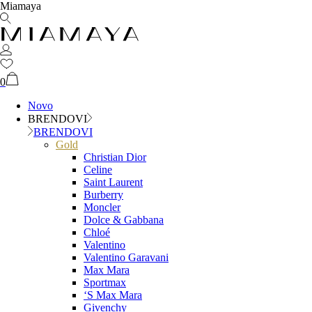
Miamaya
0
Novo
BRENDOVI
BRENDOVI
Gold
Christian Dior
Celine
Saint Laurent
Burberry
Moncler
Dolce & Gabbana
Chloé
Valentino
Valentino Garavani
Max Mara
Sportmax
‘S Max Mara
Givenchy