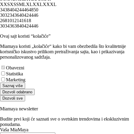
XXS
XS
S
M
L
XL
XXL
XXXL
34
38
40
42
44
46
48
50
30
32
34
36
40
42
44
46
2
6
8
10
12
14
16
18
30
34
36
38
40
42
44
46
Ovaj sajt koristi “kolačiće”
Miamaya koristi „kolačiće“ kako bi vam obezbedila što kvalitetnije
korisničko iskustvo prilikom pretraživanja sajta, kao i prikazivanja
personalizovanog sadržaja.
Obavezni
Statistika
Marketing
Saznaj više
Dozvoli odabrano
Dozvoli sve
Miamaya newsletter
Budite prvi koji će saznati sve o svetskim trendovima i ekskluzivnim
ponudama.
Vaša MiaMaya