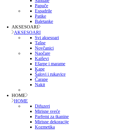
Sandale
Papuče
Espadrile
Patike
Baletanke
AKSESOARI
AKSESOARI
Svi aksesoari
Tašne
Novčanici
Naočare
Kaiševi
Ešarpe i marame
Kape
Šalovi i rukavice
Čarape
Nakit
HOME
HOME
Difuzeri
Mirisne sveće
Parfemi za tkanine
Mirisne dekoracije
Kozmetika