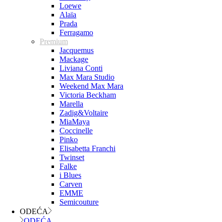
Loewe
Alaïa
Prada
Ferragamo
Premium
Jacquemus
Mackage
Liviana Conti
Max Mara Studio
Weekend Max Mara
Victoria Beckham
Marella
Zadig&Voltaire
MiaMaya
Coccinelle
Pinko
Elisabetta Franchi
Twinset
Falke
i Blues
Carven
EMME
Semicouture
ODEĆA
ODEĆA