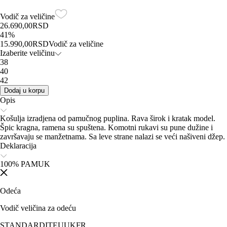
Vodič za veličine
26.690,00
RSD
41
%
15.990,00
RSD
Vodič za veličine
Izaberite veličinu
38
40
42
Dodaj u korpu
Opis
Košulja izradjena od pamučnog puplina. Rava širok i kratak model.
Špic kragna, ramena su spuštena. Komotni rukavi su pune dužine i
završavaju se manžetnama. Sa leve strane nalazi se veći našiveni džep.
Deklaracija
100% PAMUK
Odeća
Vodič veličina za odeću
STANDARD
IT
EU
UK
FR