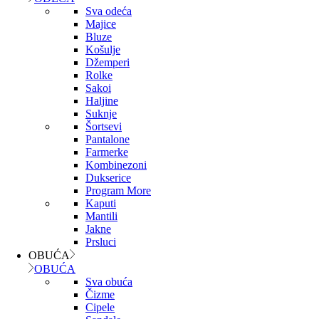
Sva odeća
Majice
Bluze
Košulje
Džemperi
Rolke
Sakoi
Haljine
Suknje
Šortsevi
Pantalone
Farmerke
Kombinezoni
Dukserice
Program More
Kaputi
Mantili
Jakne
Prsluci
OBUĆA
OBUĆA
Sva obuća
Čizme
Cipele