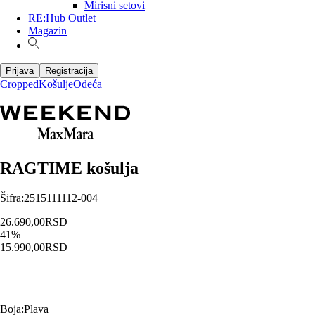
Mirisni setovi
RE:Hub Outlet
Magazin
Prijava
Registracija
Cropped
Košulje
Odeća
RAGTIME košulja
Šifra
:
2515111112-004
26.690,00
RSD
41
%
15.990,00
RSD
Boja
:
Plava