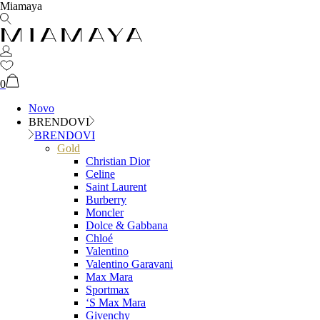
Miamaya
0
Novo
BRENDOVI
BRENDOVI
Gold
Christian Dior
Celine
Saint Laurent
Burberry
Moncler
Dolce & Gabbana
Chloé
Valentino
Valentino Garavani
Max Mara
Sportmax
‘S Max Mara
Givenchy