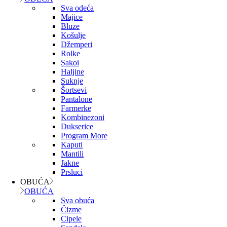
Sva odeća
Majice
Bluze
Košulje
Džemperi
Rolke
Sakoi
Haljine
Suknje
Šortsevi
Pantalone
Farmerke
Kombinezoni
Dukserice
Program More
Kaputi
Mantili
Jakne
Prsluci
OBUĆA
OBUĆA
Sva obuća
Čizme
Cipele