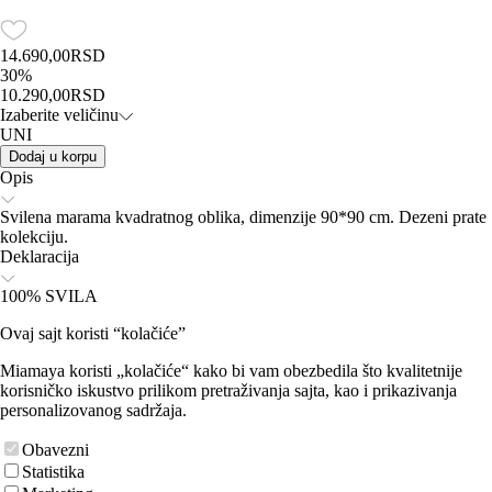
14.690,00
RSD
30
%
10.290,00
RSD
Izaberite veličinu
UNI
Dodaj u korpu
Opis
Svilena marama kvadratnog oblika, dimenzije 90*90 cm. Dezeni prate
kolekciju.
Deklaracija
100% SVILA
Ovaj sajt koristi “kolačiće”
Miamaya koristi „kolačiće“ kako bi vam obezbedila što kvalitetnije
korisničko iskustvo prilikom pretraživanja sajta, kao i prikazivanja
personalizovanog sadržaja.
Obavezni
Statistika