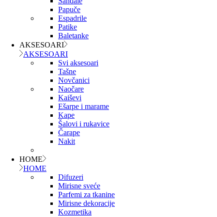
Sandale
Papuče
Espadrile
Patike
Baletanke
AKSESOARI
AKSESOARI
Svi aksesoari
Tašne
Novčanici
Naočare
Kaiševi
Ešarpe i marame
Kape
Šalovi i rukavice
Čarape
Nakit
HOME
HOME
Difuzeri
Mirisne sveće
Parfemi za tkanine
Mirisne dekoracije
Kozmetika