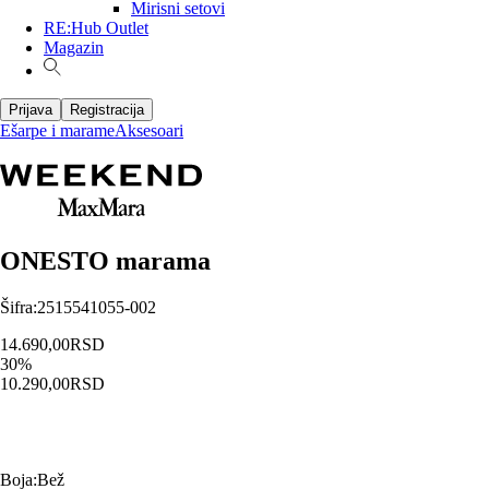
Mirisni setovi
RE:Hub Outlet
Magazin
Prijava
Registracija
Ešarpe i marame
Aksesoari
ONESTO marama
Šifra
:
2515541055-002
14.690,00
RSD
30
%
10.290,00
RSD
Boja
:
Bež