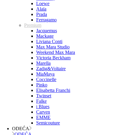
Loewe
Alaïa
Prada
Ferragamo
Premium
Jacquemus
Mackage
Liviana Conti
Max Mara Studio
Weekend Max Mara
Victoria Beckham
Marella
Zadig&Voltaire
MiaMaya
Coccinelle
Pinko
Elisabetta Franchi
Twinset
Falke
i Blues
Carven
EMME
Semicouture
ODEĆA
ODEĆA