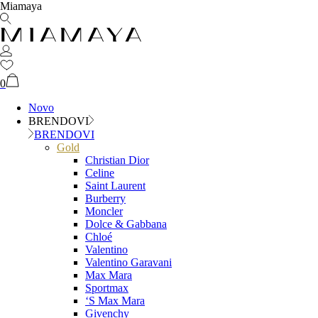
Miamaya
0
Novo
BRENDOVI
BRENDOVI
Gold
Christian Dior
Celine
Saint Laurent
Burberry
Moncler
Dolce & Gabbana
Chloé
Valentino
Valentino Garavani
Max Mara
Sportmax
‘S Max Mara
Givenchy