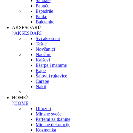
Sandale
Papuče
Espadrile
Patike
Baletanke
AKSESOARI
AKSESOARI
Svi aksesoari
Tašne
Novčanici
Naočare
Kaiševi
Ešarpe i marame
Kape
Šalovi i rukavice
Čarape
Nakit
HOME
HOME
Difuzeri
Mirisne sveće
Parfemi za tkanine
Mirisne dekoracije
Kozmetika