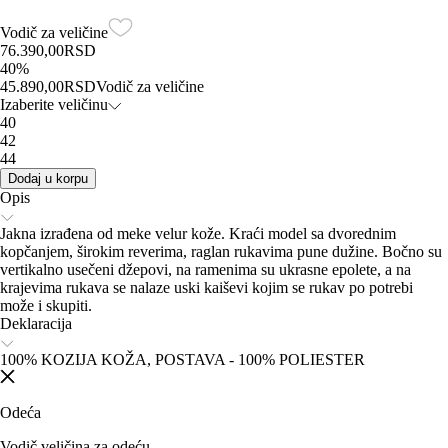
Vodič za veličine
76.390,00
RSD
40
%
45.890,00
RSD
Vodič za veličine
Izaberite veličinu
40
42
44
Dodaj u korpu
Opis
Jakna izrađena od meke velur kože. Kraći model sa dvorednim
kopčanjem, širokim reverima, raglan rukavima pune dužine. Bočno su
vertikalno usečeni džepovi, na ramenima su ukrasne epolete, a na
krajevima rukava se nalaze uski kaiševi kojim se rukav po potrebi
može i skupiti.
Deklaracija
100% KOZIJA KOŽA, POSTAVA - 100% POLIESTER
Odeća
Vodič veličina za odeću