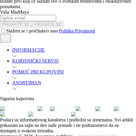
Budite prvi koji će saznati sve o svetskim trendovima i ekskluzivnim
ponudama.
Vaša MiaMaya
PRIJAVITE SE
PRIJAVITE SE
Slažem se i pročitala/o sam
Politika Privatnosti
INFORMACIJE
KORISNIČKI SERVIS
POMOĆ PRI KUPOVINI
ASORTIMAN
Sigurna kupovina
Podaci su informativnog karaktera i podložni su izmenama. Svi artikli
prikazani na sajtu su deo naše ponude i ne podrazumeva da su
dostupni u svakom trenutku.