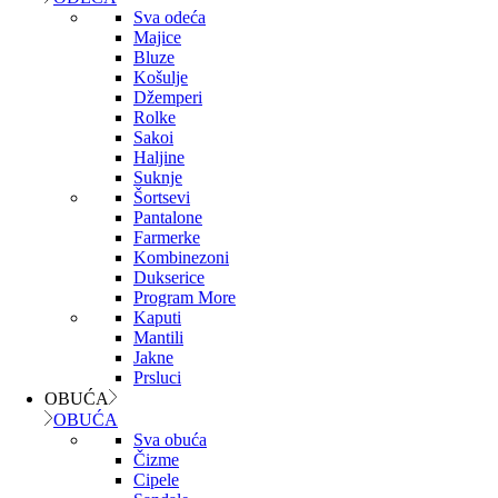
Sva odeća
Majice
Bluze
Košulje
Džemperi
Rolke
Sakoi
Haljine
Suknje
Šortsevi
Pantalone
Farmerke
Kombinezoni
Dukserice
Program More
Kaputi
Mantili
Jakne
Prsluci
OBUĆA
OBUĆA
Sva obuća
Čizme
Cipele