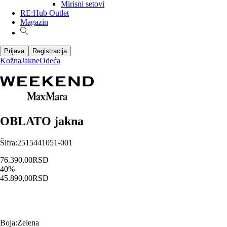
Mirisni setovi
RE:Hub Outlet
Magazin
Prijava
Registracija
Kožna
Jakne
Odeća
OBLATO jakna
Šifra
:
2515441051-001
76.390,00
RSD
40
%
45.890,00
RSD
Boja
:
Zelena