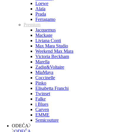
Loewe
Alaïa
Prada
Ferragamo
Premium
Jacquemus
Mackage
Liviana Conti
Max Mara Studio
Weekend Max Mara
Victoria Beckham
Marella
Zadig&Voltaire
MiaMaya
Coccinelle
Pinko
Elisabetta Franchi
Twinset
Falke
i Blues
Carven
EMME
Semicouture
ODEĆA
ODEĆA