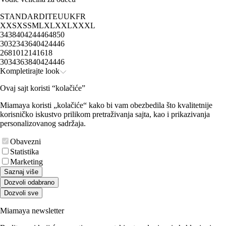
STANDARD
IT
EU
UK
FR
XXS
XS
S
M
L
XL
XXL
XXXL
34
38
40
42
44
46
48
50
30
32
34
36
40
42
44
46
2
6
8
10
12
14
16
18
30
34
36
38
40
42
44
46
Kompletirajte look
Ovaj sajt koristi “kolačiće”
Miamaya koristi „kolačiće“ kako bi vam obezbedila što kvalitetnije
korisničko iskustvo prilikom pretraživanja sajta, kao i prikazivanja
personalizovanog sadržaja.
Obavezni
Statistika
Marketing
Saznaj više
Dozvoli odabrano
Dozvoli sve
Miamaya newsletter