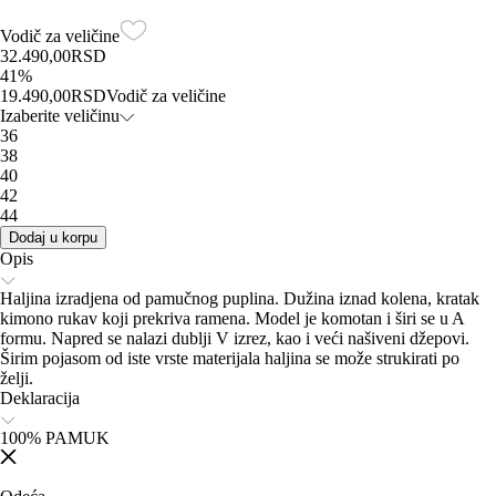
Vodič za veličine
32.490,00
RSD
41
%
19.490,00
RSD
Vodič za veličine
Izaberite veličinu
36
38
40
42
44
Dodaj u korpu
Opis
Haljina izradjena od pamučnog puplina. Dužina iznad kolena, kratak
kimono rukav koji prekriva ramena. Model je komotan i širi se u A
formu. Napred se nalazi dublji V izrez, kao i veći našiveni džepovi.
Širim pojasom od iste vrste materijala haljina se može strukirati po
želji.
Deklaracija
100% PAMUK