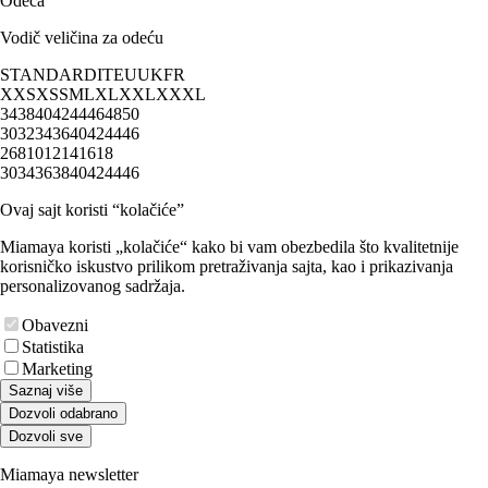
Odeća
Vodič veličina za odeću
STANDARD
IT
EU
UK
FR
XXS
XS
S
M
L
XL
XXL
XXXL
34
38
40
42
44
46
48
50
30
32
34
36
40
42
44
46
2
6
8
10
12
14
16
18
30
34
36
38
40
42
44
46
Ovaj sajt koristi “kolačiće”
Miamaya koristi „kolačiće“ kako bi vam obezbedila što kvalitetnije
korisničko iskustvo prilikom pretraživanja sajta, kao i prikazivanja
personalizovanog sadržaja.
Obavezni
Statistika
Marketing
Saznaj više
Dozvoli odabrano
Dozvoli sve
Miamaya newsletter