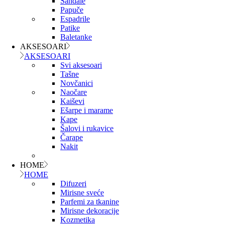
Sandale
Papuče
Espadrile
Patike
Baletanke
AKSESOARI
AKSESOARI
Svi aksesoari
Tašne
Novčanici
Naočare
Kaiševi
Ešarpe i marame
Kape
Šalovi i rukavice
Čarape
Nakit
HOME
HOME
Difuzeri
Mirisne sveće
Parfemi za tkanine
Mirisne dekoracije
Kozmetika