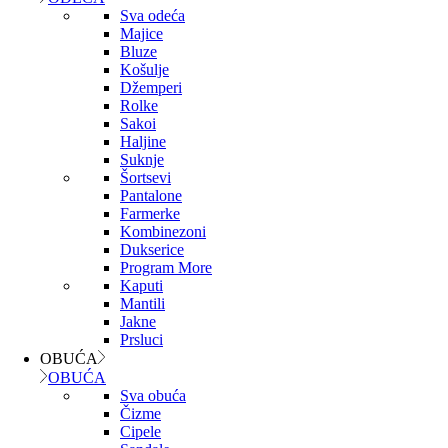
Sva odeća
Majice
Bluze
Košulje
Džemperi
Rolke
Sakoi
Haljine
Suknje
Šortsevi
Pantalone
Farmerke
Kombinezoni
Dukserice
Program More
Kaputi
Mantili
Jakne
Prsluci
OBUĆA
OBUĆA
Sva obuća
Čizme
Cipele