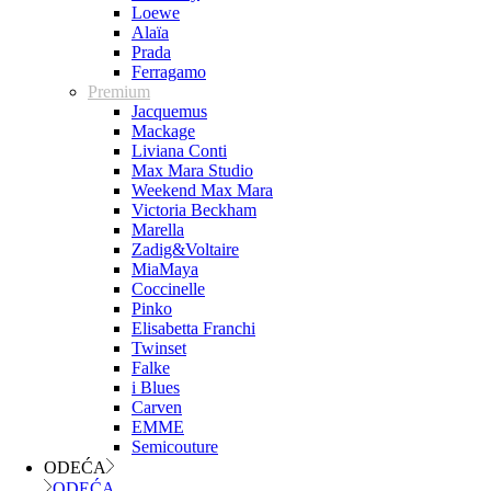
Loewe
Alaïa
Prada
Ferragamo
Premium
Jacquemus
Mackage
Liviana Conti
Max Mara Studio
Weekend Max Mara
Victoria Beckham
Marella
Zadig&Voltaire
MiaMaya
Coccinelle
Pinko
Elisabetta Franchi
Twinset
Falke
i Blues
Carven
EMME
Semicouture
ODEĆA
ODEĆA