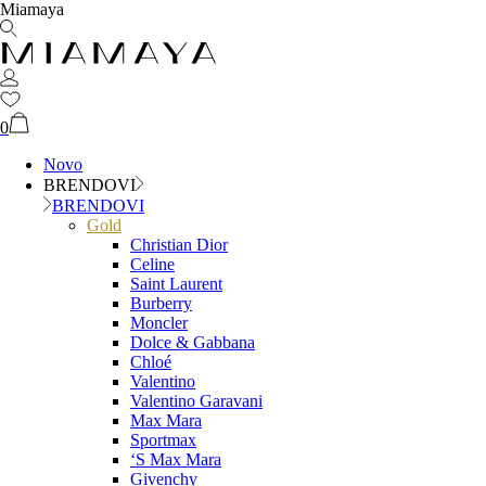
Miamaya
0
Novo
BRENDOVI
BRENDOVI
Gold
Christian Dior
Celine
Saint Laurent
Burberry
Moncler
Dolce & Gabbana
Chloé
Valentino
Valentino Garavani
Max Mara
Sportmax
‘S Max Mara
Givenchy