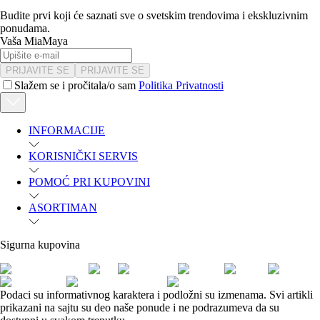
Budite prvi koji će saznati sve o svetskim trendovima i ekskluzivnim
ponudama.
Vaša MiaMaya
PRIJAVITE SE
PRIJAVITE SE
Slažem se i pročitala/o sam
Politika Privatnosti
INFORMACIJE
KORISNIČKI SERVIS
POMOĆ PRI KUPOVINI
ASORTIMAN
Sigurna kupovina
Podaci su informativnog karaktera i podložni su izmenama. Svi artikli
prikazani na sajtu su deo naše ponude i ne podrazumeva da su