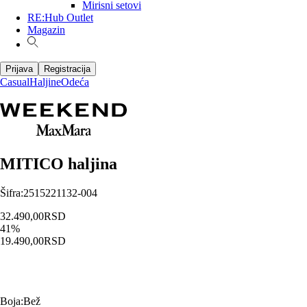
Mirisni setovi
RE:Hub Outlet
Magazin
Prijava
Registracija
Casual
Haljine
Odeća
MITICO haljina
Šifra
:
2515221132-004
32.490,00
RSD
41
%
19.490,00
RSD
Boja
:
Bež