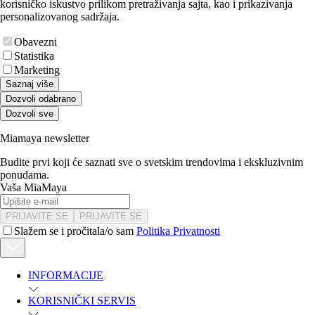
korisničko iskustvo prilikom pretraživanja sajta, kao i prikazivanja
personalizovanog sadržaja.
Obavezni
Statistika
Marketing
Saznaj više
Dozvoli odabrano
Dozvoli sve
Miamaya newsletter
Budite prvi koji će saznati sve o svetskim trendovima i ekskluzivnim
ponudama.
Vaša MiaMaya
PRIJAVITE SE
PRIJAVITE SE
Slažem se i pročitala/o sam
Politika Privatnosti
INFORMACIJE
KORISNIČKI SERVIS