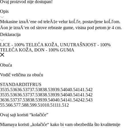
Ovaj proizvod nije dostupan!
Opis
Mokasine izraÄ‘ene od teleÄ‡e velur koĹľe, postavljene koĹľom.
Äon je izraÄ‘en od sirove rebraste gume, visina pod petom je 4 cm.
Deklaracija
LICE - 100% TELEĆA KOŽA, UNUTRAŠNJOST - 100%
TELEĆA KOŽA, ĐON - 100% GUMA
Obuća
Vodič veličina za obuću
STANDARD
IT
FR
US
35
35.5
36
36.5
37
37.5
38
38.5
39
39.5
40
40.5
41
41.5
42
35
35.5
36
36.5
37
37.5
38
38.5
39
39.5
40
40.5
41
41.5
42
36
36.5
37
37.5
38
38.5
39
39.5
40
40.5
41
41.5
42
42.5
43
5
5.5
6
6.5
7
7.5
8
8.5
9
9.5
10
10.5
11
11.5
12
Ovaj sajt koristi “kolačiće”
Miamaya koristi „kolačiće“ kako bi vam obezbedila što kvalitetnije