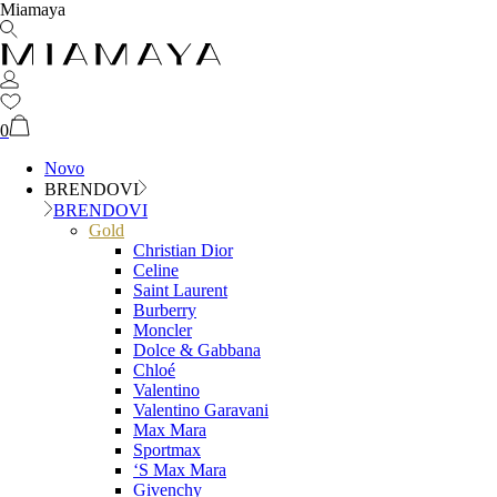
Miamaya
0
Novo
BRENDOVI
BRENDOVI
Gold
Christian Dior
Celine
Saint Laurent
Burberry
Moncler
Dolce & Gabbana
Chloé
Valentino
Valentino Garavani
Max Mara
Sportmax
‘S Max Mara
Givenchy