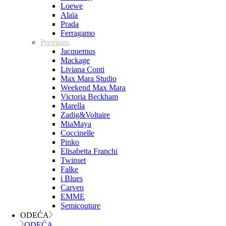
Loewe
Alaïa
Prada
Ferragamo
Premium
Jacquemus
Mackage
Liviana Conti
Max Mara Studio
Weekend Max Mara
Victoria Beckham
Marella
Zadig&Voltaire
MiaMaya
Coccinelle
Pinko
Elisabetta Franchi
Twinset
Falke
i Blues
Carven
EMME
Semicouture
ODEĆA
ODEĆA