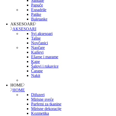
Sandale
Papuče
Espadrile
Patike
Baletanke
AKSESOARI
AKSESOARI
Svi aksesoari
Tašne
Novčanici
Naočare
Kaiševi
Ešarpe i marame
Kape
Šalovi i rukavice
Čarape
Nakit
HOME
HOME
Difuzeri
Mirisne sveće
Parfemi za tkanine
Mirisne dekoracije
Kozmetika