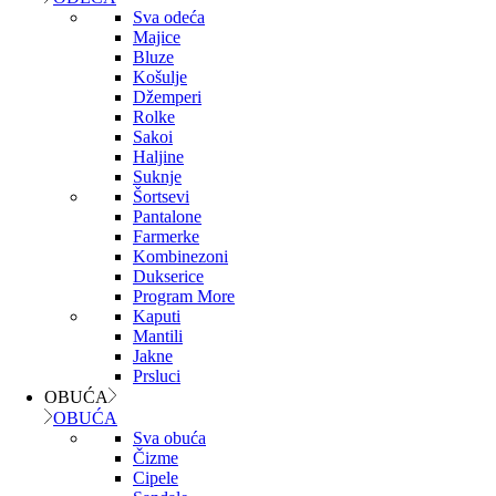
Sva odeća
Majice
Bluze
Košulje
Džemperi
Rolke
Sakoi
Haljine
Suknje
Šortsevi
Pantalone
Farmerke
Kombinezoni
Dukserice
Program More
Kaputi
Mantili
Jakne
Prsluci
OBUĆA
OBUĆA
Sva obuća
Čizme
Cipele