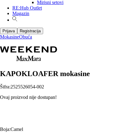
Mirisni setovi
RE:Hub Outlet
Magazin
Prijava
Registracija
Mokasine
Obuća
KAPOKLOAFER mokasine
Šifra
:
2525526054-002
Ovaj proizvod nije dostupan!
Boja
:
Camel