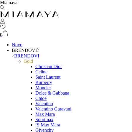
Miamaya
0
Novo
BRENDOVI
BRENDOVI
Gold
Christian Dior
Celine
Saint Laurent
Burberry
Moncler
Dolce & Gabbana
Chloé
Valentino
Valentino Garavani
Max Mara
Sportmax
‘S Max Mara
Givenchy