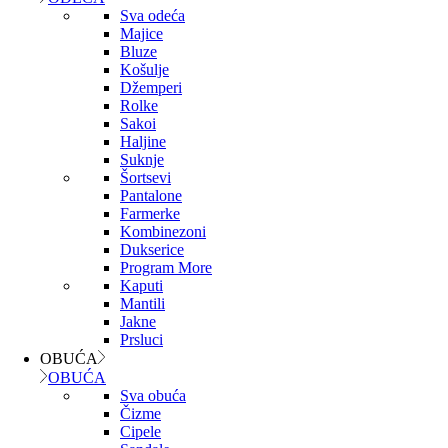
Sva odeća
Majice
Bluze
Košulje
Džemperi
Rolke
Sakoi
Haljine
Suknje
Šortsevi
Pantalone
Farmerke
Kombinezoni
Dukserice
Program More
Kaputi
Mantili
Jakne
Prsluci
OBUĆA
OBUĆA
Sva obuća
Čizme
Cipele