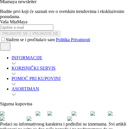
Miamaya newsletter
Budite prvi koji će saznati sve o svetskim trendovima i ekskluzivnim
ponudama.
Vaša MiaMaya
PRIJAVITE SE
PRIJAVITE SE
Slažem se i pročitala/o sam
Politika Privatnosti
INFORMACIJE
KORISNIČKI SERVIS
POMOĆ PRI KUPOVINI
ASORTIMAN
Sigurna kupovina
Podaci su informativnog karaktera i podložni su izmenama. Svi artikli