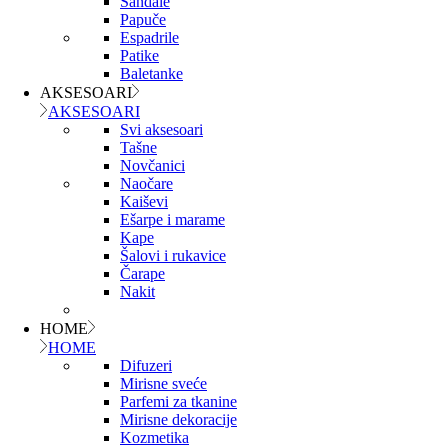
Sandale
Papuče
Espadrile
Patike
Baletanke
AKSESOARI
AKSESOARI
Svi aksesoari
Tašne
Novčanici
Naočare
Kaiševi
Ešarpe i marame
Kape
Šalovi i rukavice
Čarape
Nakit
HOME
HOME
Difuzeri
Mirisne sveće
Parfemi za tkanine
Mirisne dekoracije
Kozmetika