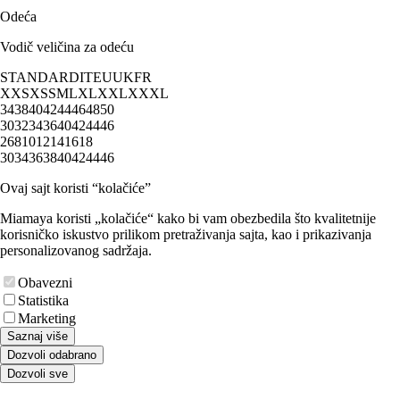
Odeća
Vodič veličina za odeću
STANDARD
IT
EU
UK
FR
XXS
XS
S
M
L
XL
XXL
XXXL
34
38
40
42
44
46
48
50
30
32
34
36
40
42
44
46
2
6
8
10
12
14
16
18
30
34
36
38
40
42
44
46
Ovaj sajt koristi “kolačiće”
Miamaya koristi „kolačiće“ kako bi vam obezbedila što kvalitetnije
korisničko iskustvo prilikom pretraživanja sajta, kao i prikazivanja
personalizovanog sadržaja.
Obavezni
Statistika
Marketing
Saznaj više
Dozvoli odabrano
Dozvoli sve