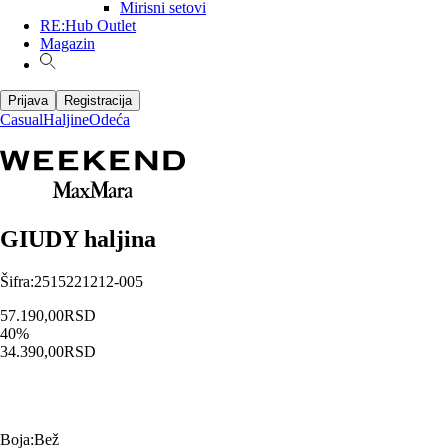
Mirisni setovi
RE:Hub Outlet
Magazin
Prijava
Registracija
Casual
Haljine
Odeća
GIUDY haljina
Šifra
:
2515221212-005
57.190,00
RSD
40
%
34.390,00
RSD
Boja
:
Bež