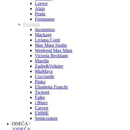
Loewe
Alaïa
Prada
Ferragamo
Premium
Jacquemus
Mackage
Liviana Conti
Max Mara Studio
Weekend Max Mara
Victoria Beckham
Marella
Zadig&Voltaire
MiaMaya
Coccinelle
Pinko
Elisabetta Franchi
Twinset
Falke
i Blues
Carven
EMME
Semicouture
ODEĆA
ODEĆA