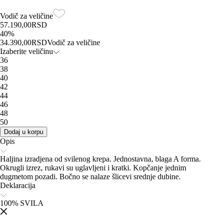
Vodič za veličine
57.190,00
RSD
40
%
34.390,00
RSD
Vodič za veličine
Izaberite veličinu
36
38
40
42
44
46
48
50
Dodaj u korpu
Opis
Haljina izradjena od svilenog krepa. Jednostavna, blaga A forma.
Okrugli izrez, rukavi su uglavljeni i kratki. Kopčanje jednim
dugmetom pozadi. Bočno se nalaze šlicevi srednje dubine.
Deklaracija
100% SVILA