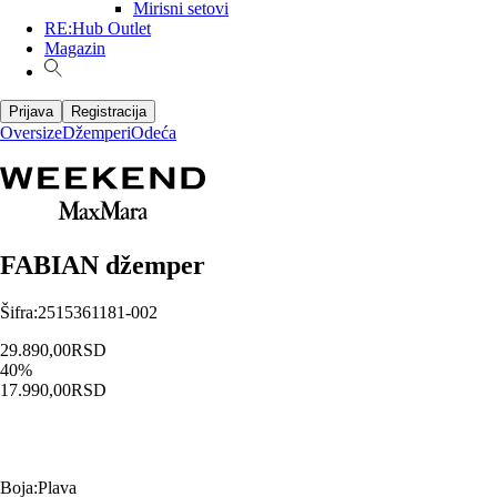
Mirisni setovi
RE:Hub Outlet
Magazin
Prijava
Registracija
Oversize
Džemperi
Odeća
FABIAN džemper
Šifra
:
2515361181-002
29.890,00
RSD
40
%
17.990,00
RSD
Boja
:
Plava