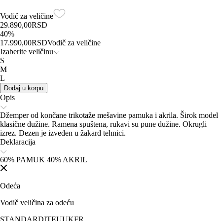
Vodič za veličine
29.890,00
RSD
40
%
17.990,00
RSD
Vodič za veličine
Izaberite veličinu
S
M
L
Dodaj u korpu
Opis
Džemper od končane trikotaže mešavine pamuka i akrila. Širok model
klasične dužine. Ramena spuštena, rukavi su pune dužine. Okrugli
izrez. Dezen je izveden u žakard tehnici.
Deklaracija
60% PAMUK 40% AKRIL
Odeća
Vodič veličina za odeću
STANDARD
IT
EU
UK
FR