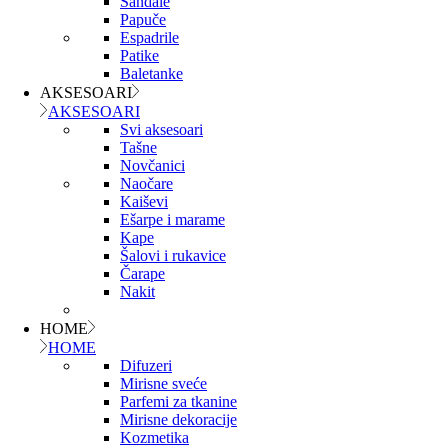
Sandale
Papuče
Espadrile
Patike
Baletanke
AKSESOARI
AKSESOARI
Svi aksesoari
Tašne
Novčanici
Naočare
Kaiševi
Ešarpe i marame
Kape
Šalovi i rukavice
Čarape
Nakit
HOME
HOME
Difuzeri
Mirisne sveće
Parfemi za tkanine
Mirisne dekoracije
Kozmetika