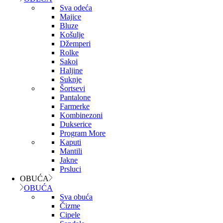
Sva odeća
Majice
Bluze
Košulje
Džemperi
Rolke
Sakoi
Haljine
Suknje
Šortsevi
Pantalone
Farmerke
Kombinezoni
Dukserice
Program More
Kaputi
Mantili
Jakne
Prsluci
OBUĆA
OBUĆA
Sva obuća
Čizme
Cipele