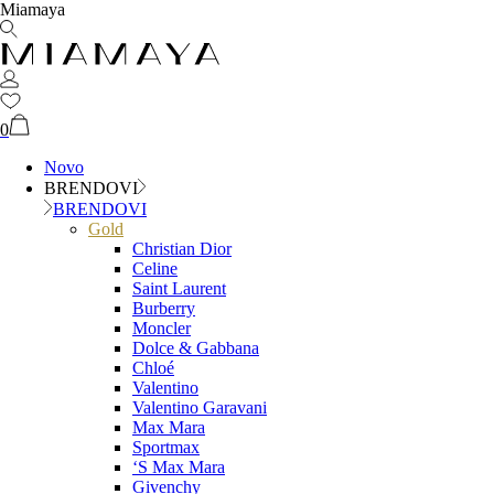
Miamaya
0
Novo
BRENDOVI
BRENDOVI
Gold
Christian Dior
Celine
Saint Laurent
Burberry
Moncler
Dolce & Gabbana
Chloé
Valentino
Valentino Garavani
Max Mara
Sportmax
‘S Max Mara
Givenchy