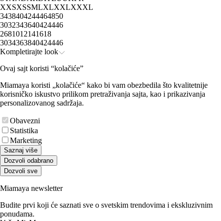
XXS
XS
S
M
L
XL
XXL
XXXL
34
38
40
42
44
46
48
50
30
32
34
36
40
42
44
46
2
6
8
10
12
14
16
18
30
34
36
38
40
42
44
46
Kompletirajte look
Ovaj sajt koristi “kolačiće”
Miamaya koristi „kolačiće“ kako bi vam obezbedila što kvalitetnije
korisničko iskustvo prilikom pretraživanja sajta, kao i prikazivanja
personalizovanog sadržaja.
Obavezni
Statistika
Marketing
Saznaj više
Dozvoli odabrano
Dozvoli sve
Miamaya newsletter
Budite prvi koji će saznati sve o svetskim trendovima i ekskluzivnim
ponudama.