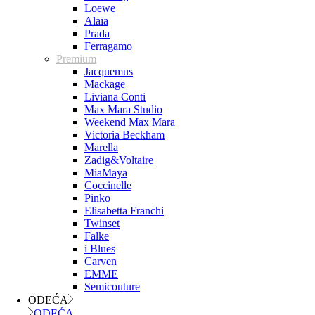
Loewe
Alaïa
Prada
Ferragamo
Premium
Jacquemus
Mackage
Liviana Conti
Max Mara Studio
Weekend Max Mara
Victoria Beckham
Marella
Zadig&Voltaire
MiaMaya
Coccinelle
Pinko
Elisabetta Franchi
Twinset
Falke
i Blues
Carven
EMME
Semicouture
ODEĆA
ODEĆA