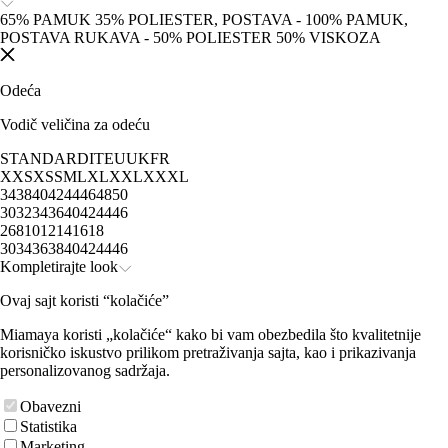
65% PAMUK 35% POLIESTER, POSTAVA - 100% PAMUK,
POSTAVA RUKAVA - 50% POLIESTER 50% VISKOZA
Odeća
Vodič veličina za odeću
STANDARD
IT
EU
UK
FR
XXS
XS
S
M
L
XL
XXL
XXXL
34
38
40
42
44
46
48
50
30
32
34
36
40
42
44
46
2
6
8
10
12
14
16
18
30
34
36
38
40
42
44
46
Kompletirajte look
Ovaj sajt koristi “kolačiće”
Miamaya koristi „kolačiće“ kako bi vam obezbedila što kvalitetnije
korisničko iskustvo prilikom pretraživanja sajta, kao i prikazivanja
personalizovanog sadržaja.
Obavezni
Statistika
Marketing