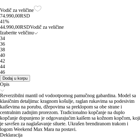
Vodič za veličine
74.990,00
RSD
41
%
44.990,00
RSD
Vodič za veličine
Izaberite veličinu
34
36
38
40
42
44
46
Dodaj u korpu
Opis
Reverzibilni mantil od vodootpornog pamučnog gabardina. Model sa
klasičnim detaljima: kragnom košulje, raglan rukavima sa podesivim
kaiševima na porubu, džepovima sa preklopom sa obe strane i
centralnim zadnjim prorezom. Tradicionalno kopčanje na duplo
kopčanje dopunjeno je odgovarajućim kaišem sa kožnom kopčom, koji
je savršen za naglašavanje siluete. Ukrašen brendiranom trakom i
logom Weekend Max Mara na postavi.
Deklaracija