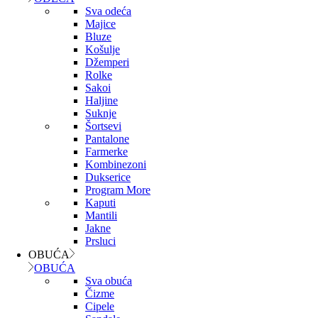
Sva odeća
Majice
Bluze
Košulje
Džemperi
Rolke
Sakoi
Haljine
Suknje
Šortsevi
Pantalone
Farmerke
Kombinezoni
Dukserice
Program More
Kaputi
Mantili
Jakne
Prsluci
OBUĆA
OBUĆA
Sva obuća
Čizme
Cipele