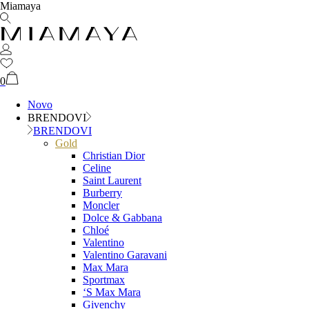
Miamaya
0
Novo
BRENDOVI
BRENDOVI
Gold
Christian Dior
Celine
Saint Laurent
Burberry
Moncler
Dolce & Gabbana
Chloé
Valentino
Valentino Garavani
Max Mara
Sportmax
‘S Max Mara
Givenchy