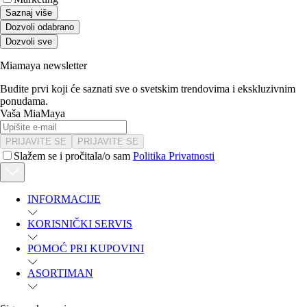
Saznaj više
Dozvoli odabrano
Dozvoli sve
Miamaya newsletter
Budite prvi koji će saznati sve o svetskim trendovima i ekskluzivnim
ponudama.
Vaša MiaMaya
PRIJAVITE SE
PRIJAVITE SE
Slažem se i pročitala/o sam
Politika Privatnosti
INFORMACIJE
KORISNIČKI SERVIS
POMOĆ PRI KUPOVINI
ASORTIMAN