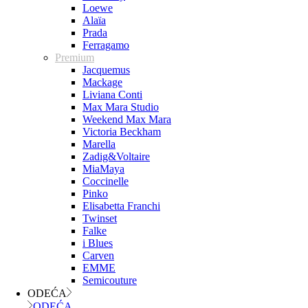
Loewe
Alaïa
Prada
Ferragamo
Premium
Jacquemus
Mackage
Liviana Conti
Max Mara Studio
Weekend Max Mara
Victoria Beckham
Marella
Zadig&Voltaire
MiaMaya
Coccinelle
Pinko
Elisabetta Franchi
Twinset
Falke
i Blues
Carven
EMME
Semicouture
ODEĆA
ODEĆA