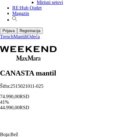
Mirisni setovi
RE:Hub Outlet
Magazin
Prijava
Registracija
Trench
Mantili
Odeća
CANASTA mantil
Šifra
:
2515021011-025
74.990,00
RSD
41
%
44.990,00
RSD
Boja
:
Bež