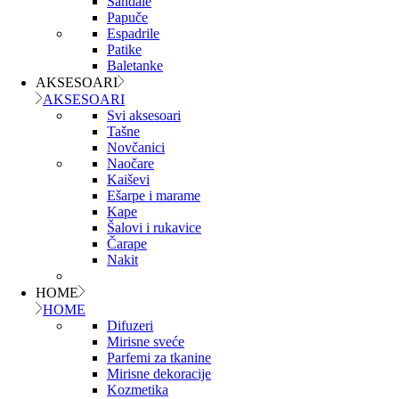
Sandale
Papuče
Espadrile
Patike
Baletanke
AKSESOARI
AKSESOARI
Svi aksesoari
Tašne
Novčanici
Naočare
Kaiševi
Ešarpe i marame
Kape
Šalovi i rukavice
Čarape
Nakit
HOME
HOME
Difuzeri
Mirisne sveće
Parfemi za tkanine
Mirisne dekoracije
Kozmetika