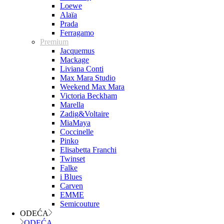
Loewe
Alaïa
Prada
Ferragamo
Premium
Jacquemus
Mackage
Liviana Conti
Max Mara Studio
Weekend Max Mara
Victoria Beckham
Marella
Zadig&Voltaire
MiaMaya
Coccinelle
Pinko
Elisabetta Franchi
Twinset
Falke
i Blues
Carven
EMME
Semicouture
ODEĆA
ODEĆA