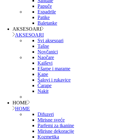
Sandale
Papuče
Espadrile
Patike
Baletanke
AKSESOARI
AKSESOARI
Svi aksesoari
Tašne
Novčanici
Naočare
Kaiševi
Ešarpe i marame
Kape
Šalovi i rukavice
Čarape
Nakit
HOME
HOME
Difuzeri
Mirisne sveće
Parfemi za tkanine
Mirisne dekoracije
Kozmetika