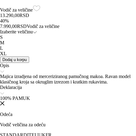
Vodič za veličine
13.290,00
RSD
40
%
7.990,00
RSD
Vodič za veličine
Izaberite veličinu
S
M
L
XL
Dodaj u korpu
Opis
Majica izradjena od merceriziranog pamučnog makoa. Ravan model
klasičnog kroja sa okruglim izrezom i kratkim rukavima.
Deklaracija
100% PAMUK
Odeća
Vodič veličina za odeću
STANDARD
IT
EU
UK
FR