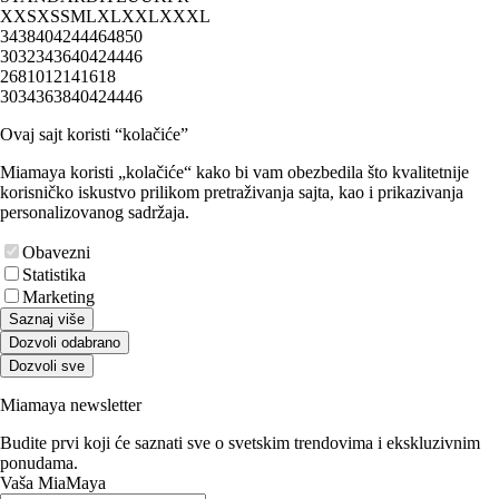
XXS
XS
S
M
L
XL
XXL
XXXL
34
38
40
42
44
46
48
50
30
32
34
36
40
42
44
46
2
6
8
10
12
14
16
18
30
34
36
38
40
42
44
46
Ovaj sajt koristi “kolačiće”
Miamaya koristi „kolačiće“ kako bi vam obezbedila što kvalitetnije
korisničko iskustvo prilikom pretraživanja sajta, kao i prikazivanja
personalizovanog sadržaja.
Obavezni
Statistika
Marketing
Saznaj više
Dozvoli odabrano
Dozvoli sve
Miamaya newsletter
Budite prvi koji će saznati sve o svetskim trendovima i ekskluzivnim
ponudama.
Vaša MiaMaya