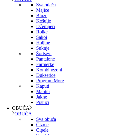
Sva odeća
Majice
Bluze
Košulje
Džemperi
Rolke
Sakoi
Haljine
Suknje
Šortsevi
Pantalone
Farmerke
Kombinezoni
Dukserice
Program More
Kaputi
Mantili
Jakne
Prsluci
OBUĆA
OBUĆA
Sva obuća
Čizme
Cipele