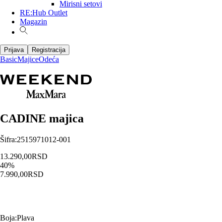
Mirisni setovi
RE:Hub Outlet
Magazin
Prijava
Registracija
Basic
Majice
Odeća
CADINE majica
Šifra
:
2515971012-001
13.290,00
RSD
40
%
7.990,00
RSD
Boja
:
Plava