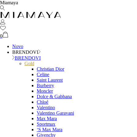
Miamaya
0
Novo
BRENDOVI
BRENDOVI
Gold
Christian Dior
Celine
Saint Laurent
Burberry
Moncler
Dolce & Gabbana
Chloé
Valentino
Valentino Garavani
Max Mara
Sportmax
‘S Max Mara
Givenchy