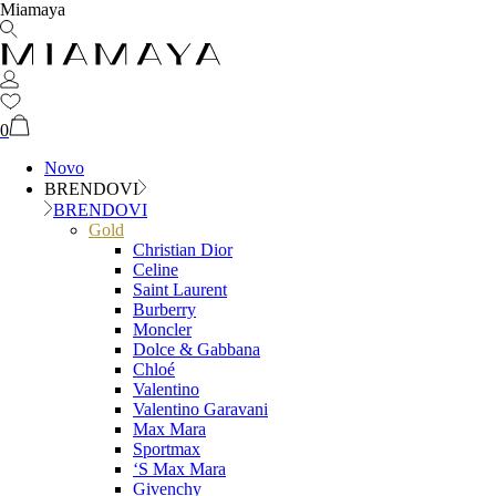
Miamaya
0
Novo
BRENDOVI
BRENDOVI
Gold
Christian Dior
Celine
Saint Laurent
Burberry
Moncler
Dolce & Gabbana
Chloé
Valentino
Valentino Garavani
Max Mara
Sportmax
‘S Max Mara
Givenchy