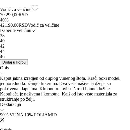
Vodič za veličine
70.290,00
RSD
40
%
42.190,00
RSD
Vodič za veličine
Izaberite veličinu
38
40
42
44
46
Dodaj u korpu
Opis
Kaput-jakna izradjen od duplog vunenog štofa. Kraći boxi model,
jednoredno kopčanje drikerima. Dva veća našivena džepa su
pokrivena klapnama. Kimono rukavi su široki i pune dužine.
Kapuljača je našivena i komotna. Kaiš od iste vrste materijala za
strukiranje po želji.
Deklaracija
90% VUNA 10% POLIAMID