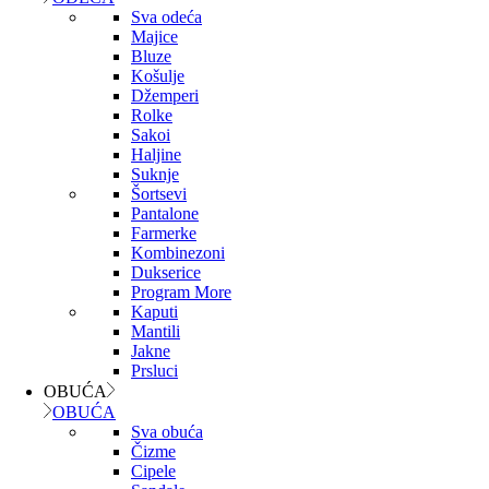
Sva odeća
Majice
Bluze
Košulje
Džemperi
Rolke
Sakoi
Haljine
Suknje
Šortsevi
Pantalone
Farmerke
Kombinezoni
Dukserice
Program More
Kaputi
Mantili
Jakne
Prsluci
OBUĆA
OBUĆA
Sva obuća
Čizme
Cipele