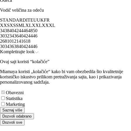
Odeća
Vodič veličina za odeću
STANDARD
IT
EU
UK
FR
XXS
XS
S
M
L
XL
XXL
XXXL
34
38
40
42
44
46
48
50
30
32
34
36
40
42
44
46
2
6
8
10
12
14
16
18
30
34
36
38
40
42
44
46
Kompletirajte look
Ovaj sajt koristi “kolačiće”
Miamaya koristi „kolačiće“ kako bi vam obezbedila što kvalitetnije
korisničko iskustvo prilikom pretraživanja sajta, kao i prikazivanja
personalizovanog sadržaja.
Obavezni
Statistika
Marketing
Saznaj više
Dozvoli odabrano
Dozvoli sve