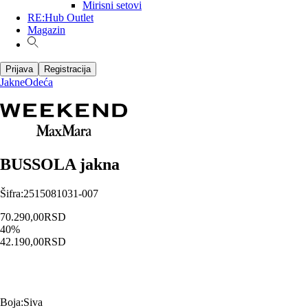
Mirisni setovi
RE:Hub Outlet
Magazin
Prijava
Registracija
Jakne
Odeća
BUSSOLA jakna
Šifra
:
2515081031-007
70.290,00
RSD
40
%
42.190,00
RSD
Boja
:
Siva