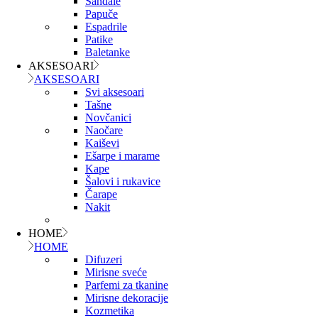
Sandale
Papuče
Espadrile
Patike
Baletanke
AKSESOARI
AKSESOARI
Svi aksesoari
Tašne
Novčanici
Naočare
Kaiševi
Ešarpe i marame
Kape
Šalovi i rukavice
Čarape
Nakit
HOME
HOME
Difuzeri
Mirisne sveće
Parfemi za tkanine
Mirisne dekoracije
Kozmetika