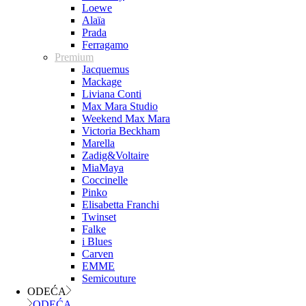
Loewe
Alaïa
Prada
Ferragamo
Premium
Jacquemus
Mackage
Liviana Conti
Max Mara Studio
Weekend Max Mara
Victoria Beckham
Marella
Zadig&Voltaire
MiaMaya
Coccinelle
Pinko
Elisabetta Franchi
Twinset
Falke
i Blues
Carven
EMME
Semicouture
ODEĆA
ODEĆA