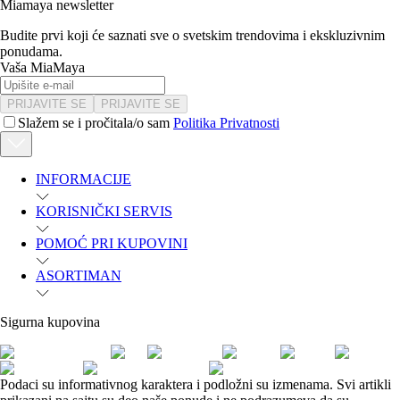
Miamaya newsletter
Budite prvi koji će saznati sve o svetskim trendovima i ekskluzivnim
ponudama.
Vaša MiaMaya
PRIJAVITE SE
PRIJAVITE SE
Slažem se i pročitala/o sam
Politika Privatnosti
INFORMACIJE
KORISNIČKI SERVIS
POMOĆ PRI KUPOVINI
ASORTIMAN
Sigurna kupovina
Podaci su informativnog karaktera i podložni su izmenama. Svi artikli