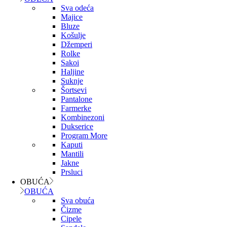
Sva odeća
Majice
Bluze
Košulje
Džemperi
Rolke
Sakoi
Haljine
Suknje
Šortsevi
Pantalone
Farmerke
Kombinezoni
Dukserice
Program More
Kaputi
Mantili
Jakne
Prsluci
OBUĆA
OBUĆA
Sva obuća
Čizme
Cipele