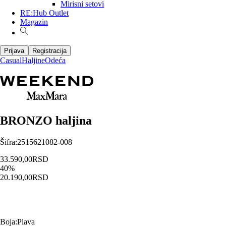
Mirisni setovi
RE:Hub Outlet
Magazin
Prijava
Registracija
Casual
Haljine
Odeća
BRONZO haljina
Šifra
:
2515621082-008
33.590,00
RSD
40
%
20.190,00
RSD
Boja
:
Plava