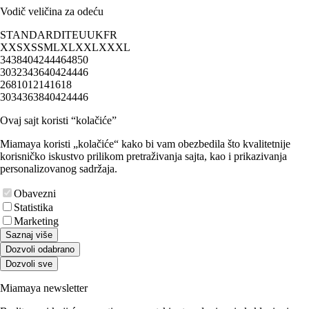
Vodič veličina za odeću
STANDARD
IT
EU
UK
FR
XXS
XS
S
M
L
XL
XXL
XXXL
34
38
40
42
44
46
48
50
30
32
34
36
40
42
44
46
2
6
8
10
12
14
16
18
30
34
36
38
40
42
44
46
Ovaj sajt koristi “kolačiće”
Miamaya koristi „kolačiće“ kako bi vam obezbedila što kvalitetnije
korisničko iskustvo prilikom pretraživanja sajta, kao i prikazivanja
personalizovanog sadržaja.
Obavezni
Statistika
Marketing
Saznaj više
Dozvoli odabrano
Dozvoli sve
Miamaya newsletter