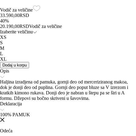
Vodič za veličine
33.590,00
RSD
40
%
20.190,00
RSD
Vodič za veličine
Izaberite veličinu
XS
S
M
L
XL
Dodaj u korpu
Opis
Haljina izradjena od pamuka, gornji deo od merceriziranog makoa,
dok je donji deo od puplina. Gornji deo poput bluze sa V izrezom i
kratkih kimono rukava. Donji deo je nabran u štepu pa se širi u A
formu. Džepovi su bočno skriveni u šavovima.
Deklaracija
100% PAMUK
Odeća