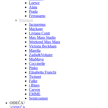
Loewe
Alaïa
Prada
Ferragamo
Premium
Jacquemus
Mackage
Liviana Conti
Max Mara Studio
Weekend Max Mara
Victoria Beckham
Marella
Zadig&Voltaire
MiaMaya
Coccinelle
Pinko
Elisabetta Franchi
Twinset
Falke
i Blues
Carven
EMME
Semicouture
ODEĆA
ODEĆA