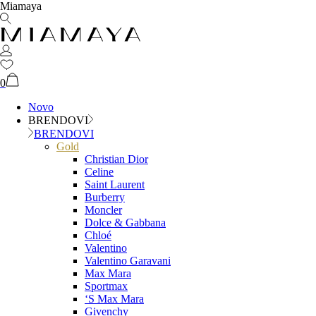
Miamaya
0
Novo
BRENDOVI
BRENDOVI
Gold
Christian Dior
Celine
Saint Laurent
Burberry
Moncler
Dolce & Gabbana
Chloé
Valentino
Valentino Garavani
Max Mara
Sportmax
‘S Max Mara
Givenchy