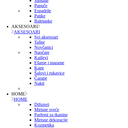
Sandale
Papuče
Espadrile
Patike
Baletanke
AKSESOARI
AKSESOARI
Svi aksesoari
Tašne
Novčanici
Naočare
Kaiševi
Ešarpe i marame
Kape
Šalovi i rukavice
Čarape
Nakit
HOME
HOME
Difuzeri
Mirisne sveće
Parfemi za tkanine
Mirisne dekoracije
Kozmetika