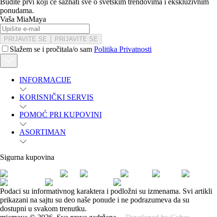
Budite prvi koji će saznati sve o svetskim trendovima i ekskluzivnim
ponudama.
Vaša MiaMaya
PRIJAVITE SE
PRIJAVITE SE
Slažem se i pročitala/o sam
Politika Privatnosti
INFORMACIJE
KORISNIČKI SERVIS
POMOĆ PRI KUPOVINI
ASORTIMAN
Sigurna kupovina
Podaci su informativnog karaktera i podložni su izmenama. Svi artikli
prikazani na sajtu su deo naše ponude i ne podrazumeva da su
dostupni u svakom trenutku.