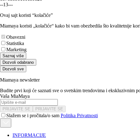
-
-
1
3
-
-
-
Ovaj sajt koristi “kolačiće”
Miamaya koristi „kolačiće“ kako bi vam obezbedila što kvalitetnije kori
Obavezni
Statistika
Marketing
Saznaj više
Dozvoli odabrano
Dozvoli sve
Miamaya newsletter
Budite prvi koji će saznati sve o svetskim trendovima i ekskluzivnim 
Vaša MiaMaya
PRIJAVITE SE
PRIJAVITE SE
Slažem se i pročitala/o sam
Politika Privatnosti
INFORMACIJE