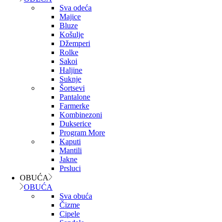
Sva odeća
Majice
Bluze
Košulje
Džemperi
Rolke
Sakoi
Haljine
Suknje
Šortsevi
Pantalone
Farmerke
Kombinezoni
Dukserice
Program More
Kaputi
Mantili
Jakne
Prsluci
OBUĆA
OBUĆA
Sva obuća
Čizme
Cipele