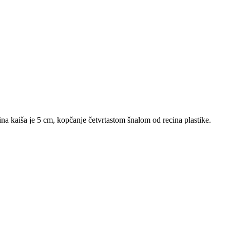
rina kaiša je 5 cm, kopčanje četvrtastom šnalom od recina plastike.