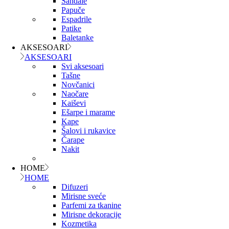
Sandale
Papuče
Espadrile
Patike
Baletanke
AKSESOARI
AKSESOARI
Svi aksesoari
Tašne
Novčanici
Naočare
Kaiševi
Ešarpe i marame
Kape
Šalovi i rukavice
Čarape
Nakit
HOME
HOME
Difuzeri
Mirisne sveće
Parfemi za tkanine
Mirisne dekoracije
Kozmetika