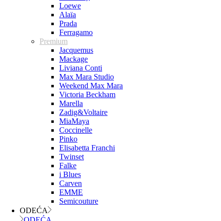
Loewe
Alaïa
Prada
Ferragamo
Premium
Jacquemus
Mackage
Liviana Conti
Max Mara Studio
Weekend Max Mara
Victoria Beckham
Marella
Zadig&Voltaire
MiaMaya
Coccinelle
Pinko
Elisabetta Franchi
Twinset
Falke
i Blues
Carven
EMME
Semicouture
ODEĆA
ODEĆA