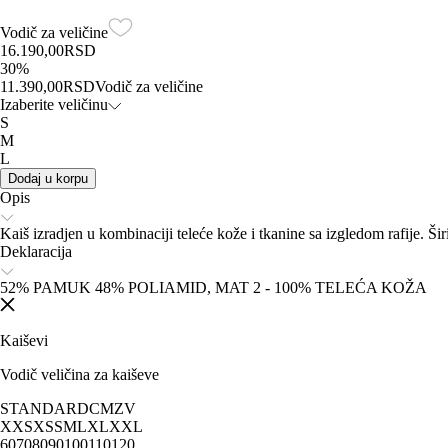
Vodič za veličine
16.190,00
RSD
30
%
11.390,00
RSD
Vodič za veličine
Izaberite veličinu
S
M
L
Dodaj u korpu
Opis
Kaiš izradjen u kombinaciji teleće kože i tkanine sa izgledom rafije. Ši
Deklaracija
52% PAMUK 48% POLIAMID, MAT 2 - 100% TELEĆA KOŽA
Kaiševi
Vodič veličina za kaiševe
STANDARD
CM
ZV
XXS
XS
S
M
L
XL
XXL
60
70
80
90
100
110
120