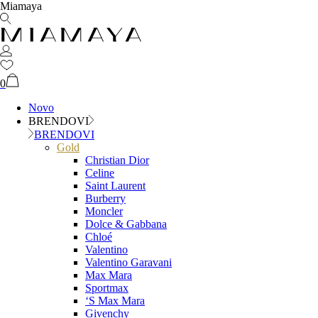
Miamaya
0
Novo
BRENDOVI
BRENDOVI
Gold
Christian Dior
Celine
Saint Laurent
Burberry
Moncler
Dolce & Gabbana
Chloé
Valentino
Valentino Garavani
Max Mara
Sportmax
‘S Max Mara
Givenchy