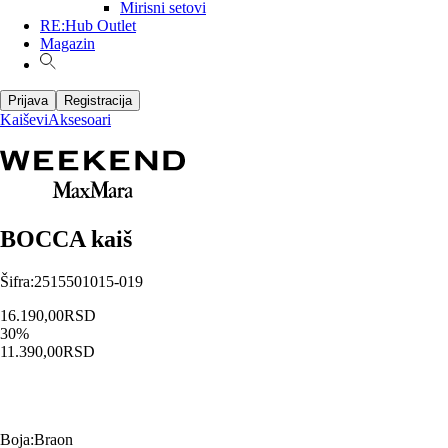
Mirisni setovi
RE:Hub Outlet
Magazin
Prijava
Registracija
Kaiševi
Aksesoari
BOCCA kaiš
Šifra
:
2515501015-019
16.190,00
RSD
30
%
11.390,00
RSD
Boja
:
Braon