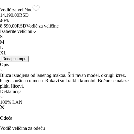
Vodič za veličine
14.190,00
RSD
40
%
8.590,00
RSD
Vodič za veličine
Izaberite veličinu
S
M
L
XL
Dodaj u korpu
Opis
Bluza izradjena od lanenog makoa. Širi ravan model, okrugli izrez,
blago spuštena ramena. Rukavi su kratki i komotni. Bočno se nalaze
plitki šlicevi.
Deklaracija
100% LAN
Odeća
Vodič veličina za odeću