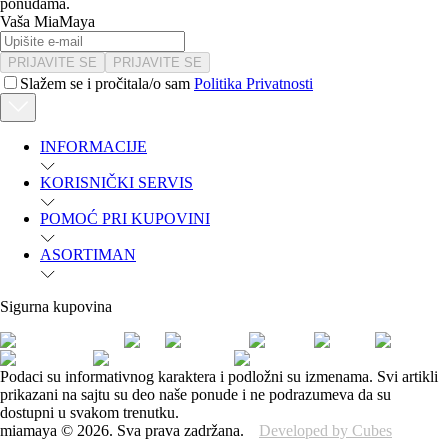
ponudama.
Vaša MiaMaya
PRIJAVITE SE
PRIJAVITE SE
Slažem se i pročitala/o sam
Politika Privatnosti
INFORMACIJE
KORISNIČKI SERVIS
POMOĆ PRI KUPOVINI
ASORTIMAN
Sigurna kupovina
Podaci su informativnog karaktera i podložni su izmenama. Svi artikli
prikazani na sajtu su deo naše ponude i ne podrazumeva da su
dostupni u svakom trenutku.
miamaya
©
2026
.
Sva prava zadržana.
Developed by Cubes