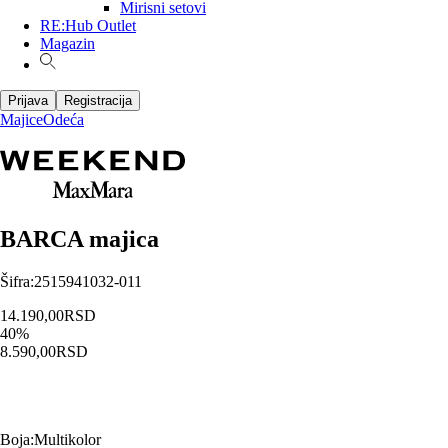
Mirisni setovi
RE:Hub Outlet
Magazin
Prijava
Registracija
Majice
Odeća
BARCA majica
Šifra
:
2515941032-011
14.190,00
RSD
40
%
8.590,00
RSD
Boja
:
Multikolor