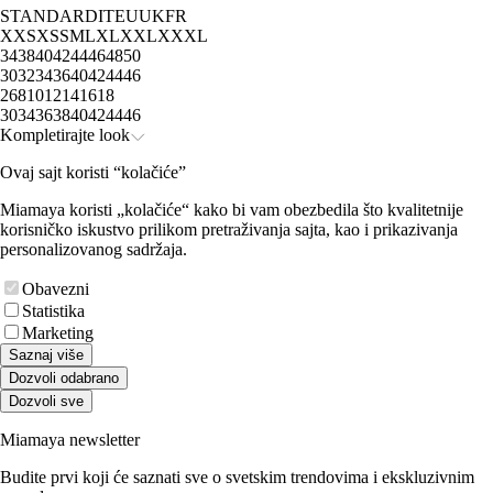
STANDARD
IT
EU
UK
FR
XXS
XS
S
M
L
XL
XXL
XXXL
34
38
40
42
44
46
48
50
30
32
34
36
40
42
44
46
2
6
8
10
12
14
16
18
30
34
36
38
40
42
44
46
Kompletirajte look
Ovaj sajt koristi “kolačiće”
Miamaya koristi „kolačiće“ kako bi vam obezbedila što kvalitetnije
korisničko iskustvo prilikom pretraživanja sajta, kao i prikazivanja
personalizovanog sadržaja.
Obavezni
Statistika
Marketing
Saznaj više
Dozvoli odabrano
Dozvoli sve
Miamaya newsletter
Budite prvi koji će saznati sve o svetskim trendovima i ekskluzivnim