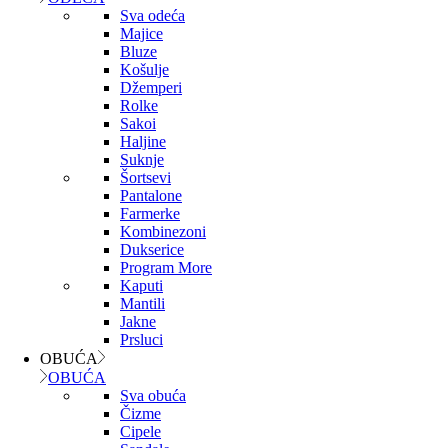
Sva odeća
Majice
Bluze
Košulje
Džemperi
Rolke
Sakoi
Haljine
Suknje
Šortsevi
Pantalone
Farmerke
Kombinezoni
Dukserice
Program More
Kaputi
Mantili
Jakne
Prsluci
OBUĆA
OBUĆA
Sva obuća
Čizme
Cipele