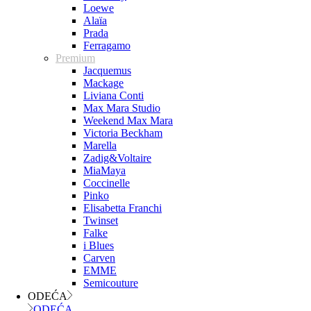
Loewe
Alaïa
Prada
Ferragamo
Premium
Jacquemus
Mackage
Liviana Conti
Max Mara Studio
Weekend Max Mara
Victoria Beckham
Marella
Zadig&Voltaire
MiaMaya
Coccinelle
Pinko
Elisabetta Franchi
Twinset
Falke
i Blues
Carven
EMME
Semicouture
ODEĆA
ODEĆA