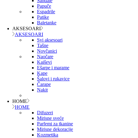
Sandale
Papuče
Espadrile
Patike
Baletanke
AKSESOARI
AKSESOARI
Svi aksesoari
Tašne
Novčanici
Naočare
Kaiševi
Ešarpe i marame
Kape
Šalovi i rukavice
Čarape
Nakit
HOME
HOME
Difuzeri
Mirisne sveće
Parfemi za tkanine
Mirisne dekoracije
Kozmetika