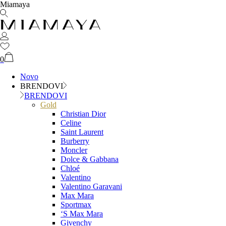
Miamaya
0
Novo
BRENDOVI
BRENDOVI
Gold
Christian Dior
Celine
Saint Laurent
Burberry
Moncler
Dolce & Gabbana
Chloé
Valentino
Valentino Garavani
Max Mara
Sportmax
‘S Max Mara
Givenchy