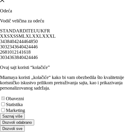
Odeća
Vodič veličina za odeću
STANDARD
IT
EU
UK
FR
XXS
XS
S
M
L
XL
XXL
XXXL
34
38
40
42
44
46
48
50
30
32
34
36
40
42
44
46
2
6
8
10
12
14
16
18
30
34
36
38
40
42
44
46
Ovaj sajt koristi “kolačiće”
Miamaya koristi „kolačiće“ kako bi vam obezbedila što kvalitetnije
korisničko iskustvo prilikom pretraživanja sajta, kao i prikazivanja
personalizovanog sadržaja.
Obavezni
Statistika
Marketing
Saznaj više
Dozvoli odabrano
Dozvoli sve