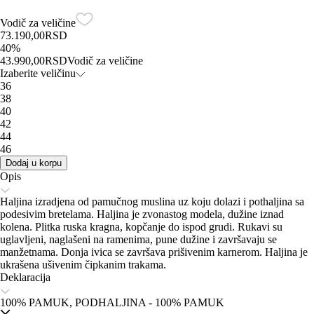
Vodič za veličine
73.190,00
RSD
40
%
43.990,00
RSD
Vodič za veličine
Izaberite veličinu
36
38
40
42
44
46
Dodaj u korpu
Opis
Haljina izradjena od pamučnog muslina uz koju dolazi i pothaljina sa
podesivim bretelama. Haljina je zvonastog modela, dužine iznad
kolena. Plitka ruska kragna, kopčanje do ispod grudi. Rukavi su
uglavljeni, naglašeni na ramenima, pune dužine i završavaju se
manžetnama. Donja ivica se završava prišivenim karnerom. Haljina je
ukrašena ušivenim čipkanim trakama.
Deklaracija
100% PAMUK, PODHALJINA - 100% PAMUK