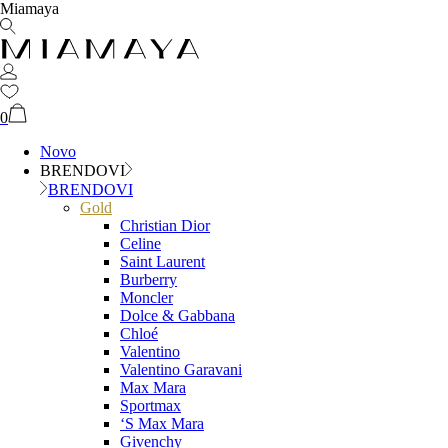
Miamaya
0
Novo
BRENDOVI
BRENDOVI
Gold
Christian Dior
Celine
Saint Laurent
Burberry
Moncler
Dolce & Gabbana
Chloé
Valentino
Valentino Garavani
Max Mara
Sportmax
‘S Max Mara
Givenchy