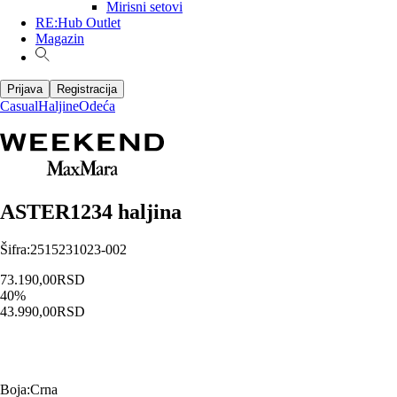
Mirisni setovi
RE:Hub Outlet
Magazin
Prijava
Registracija
Casual
Haljine
Odeća
ASTER1234 haljina
Šifra
:
2515231023-002
73.190,00
RSD
40
%
43.990,00
RSD
Boja
:
Crna