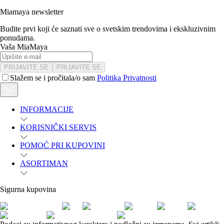
Miamaya newsletter
Budite prvi koji će saznati sve o svetskim trendovima i ekskluzivnim
ponudama.
Vaša MiaMaya
PRIJAVITE SE
PRIJAVITE SE
Slažem se i pročitala/o sam
Politika Privatnosti
INFORMACIJE
KORISNIČKI SERVIS
POMOĆ PRI KUPOVINI
ASORTIMAN
Sigurna kupovina