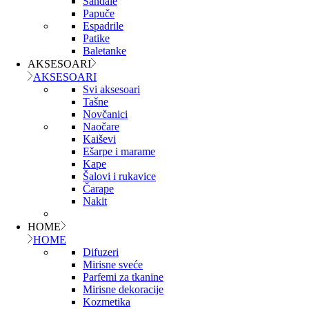
Sandale
Papuče
Espadrile
Patike
Baletanke
AKSESOARI
AKSESOARI
Svi aksesoari
Tašne
Novčanici
Naočare
Kaiševi
Ešarpe i marame
Kape
Šalovi i rukavice
Čarape
Nakit
HOME
HOME
Difuzeri
Mirisne sveće
Parfemi za tkanine
Mirisne dekoracije
Kozmetika