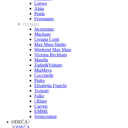
Loewe
Alaïa
Prada
Ferragamo
Premium
Jacquemus
Mackage
Liviana Conti
Max Mara Studio
Weekend Max Mara
Victoria Beckham
Marella
Zadig&Voltaire
MiaMaya
Coccinelle
Pinko
Elisabetta Franchi
Twinset
Falke
i Blues
Carven
EMME
Semicouture
ODEĆA
ODEĆA