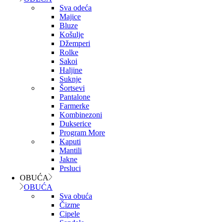
Sva odeća
Majice
Bluze
Košulje
Džemperi
Rolke
Sakoi
Haljine
Suknje
Šortsevi
Pantalone
Farmerke
Kombinezoni
Dukserice
Program More
Kaputi
Mantili
Jakne
Prsluci
OBUĆA
OBUĆA
Sva obuća
Čizme
Cipele