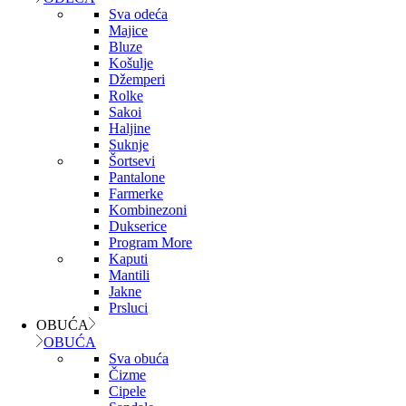
Sva odeća
Majice
Bluze
Košulje
Džemperi
Rolke
Sakoi
Haljine
Suknje
Šortsevi
Pantalone
Farmerke
Kombinezoni
Dukserice
Program More
Kaputi
Mantili
Jakne
Prsluci
OBUĆA
OBUĆA
Sva obuća
Čizme
Cipele