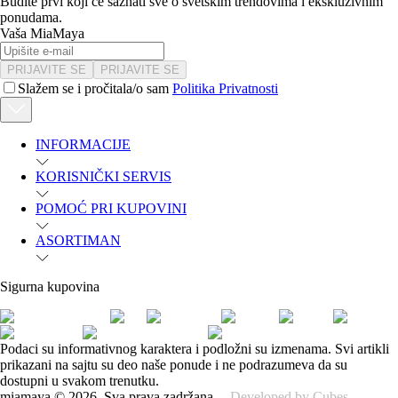
Budite prvi koji će saznati sve o svetskim trendovima i ekskluzivnim
ponudama.
Vaša MiaMaya
PRIJAVITE SE
PRIJAVITE SE
Slažem se i pročitala/o sam
Politika Privatnosti
INFORMACIJE
KORISNIČKI SERVIS
POMOĆ PRI KUPOVINI
ASORTIMAN
Sigurna kupovina
Podaci su informativnog karaktera i podložni su izmenama. Svi artikli
prikazani na sajtu su deo naše ponude i ne podrazumeva da su
dostupni u svakom trenutku.
miamaya
©
2026
.
Sva prava zadržana.
Developed by Cubes