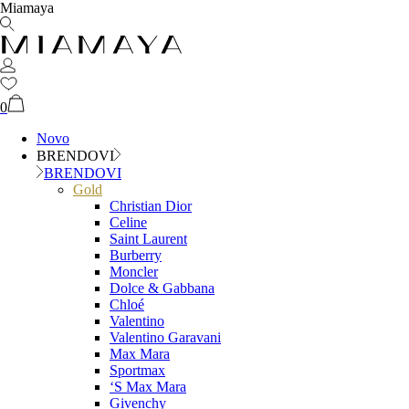
Miamaya
0
Novo
BRENDOVI
BRENDOVI
Gold
Christian Dior
Celine
Saint Laurent
Burberry
Moncler
Dolce & Gabbana
Chloé
Valentino
Valentino Garavani
Max Mara
Sportmax
‘S Max Mara
Givenchy