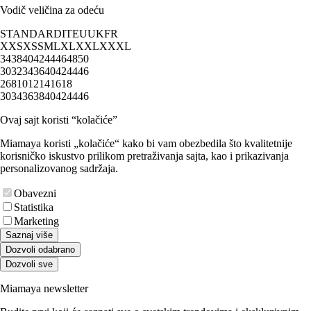
Vodič veličina za odeću
STANDARD
IT
EU
UK
FR
XXS
XS
S
M
L
XL
XXL
XXXL
34
38
40
42
44
46
48
50
30
32
34
36
40
42
44
46
2
6
8
10
12
14
16
18
30
34
36
38
40
42
44
46
Ovaj sajt koristi “kolačiće”
Miamaya koristi „kolačiće“ kako bi vam obezbedila što kvalitetnije
korisničko iskustvo prilikom pretraživanja sajta, kao i prikazivanja
personalizovanog sadržaja.
Obavezni
Statistika
Marketing
Saznaj više
Dozvoli odabrano
Dozvoli sve
Miamaya newsletter