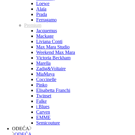
Loewe
Alaïa
Prada
Ferragamo
Premium
Jacquemus
Mackage
Liviana Conti
Max Mara Studio
Weekend Max Mara
Victoria Beckham
Marella
Zadig&Voltaire
MiaMaya
Coccinelle
Pinko
Elisabetta Franchi
Twinset
Falke
i Blues
Carven
EMME
Semicouture
ODEĆA
ODEĆA