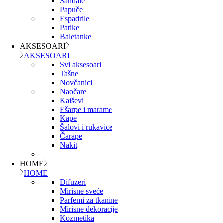
Sandale
Papuče
Espadrile
Patike
Baletanke
AKSESOARI
AKSESOARI
Svi aksesoari
Tašne
Novčanici
Naočare
Kaiševi
Ešarpe i marame
Kape
Šalovi i rukavice
Čarape
Nakit
HOME
HOME
Difuzeri
Mirisne sveće
Parfemi za tkanine
Mirisne dekoracije
Kozmetika