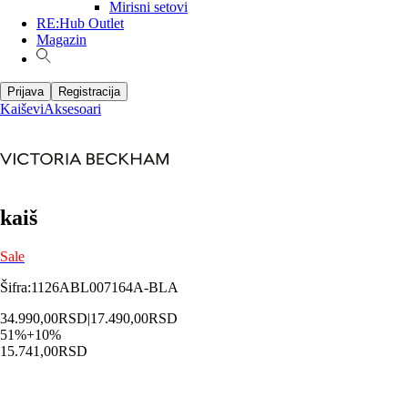
Mirisni setovi
RE:Hub Outlet
Magazin
Prijava
Registracija
Kaiševi
Aksesoari
kaiš
Sale
Šifra
:
1126ABL007164A-BLA
34.990,00
RSD
|
17.490,00
RSD
51
%
+
10
%
15.741,00
RSD