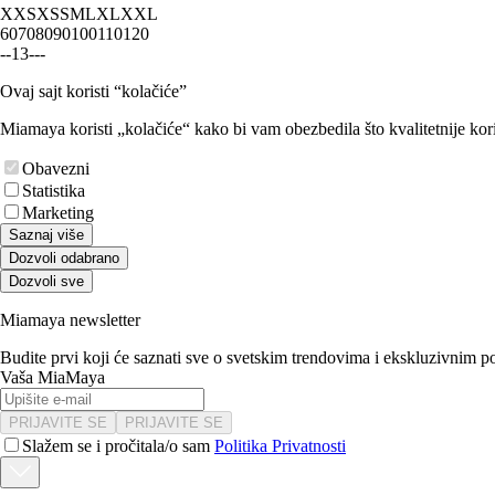
XXS
XS
S
M
L
XL
XXL
60
70
80
90
100
110
120
-
-
1
3
-
-
-
Ovaj sajt koristi “kolačiće”
Miamaya koristi „kolačiće“ kako bi vam obezbedila što kvalitetnije kori
Obavezni
Statistika
Marketing
Saznaj više
Dozvoli odabrano
Dozvoli sve
Miamaya newsletter
Budite prvi koji će saznati sve o svetskim trendovima i ekskluzivnim 
Vaša MiaMaya
PRIJAVITE SE
PRIJAVITE SE
Slažem se i pročitala/o sam
Politika Privatnosti