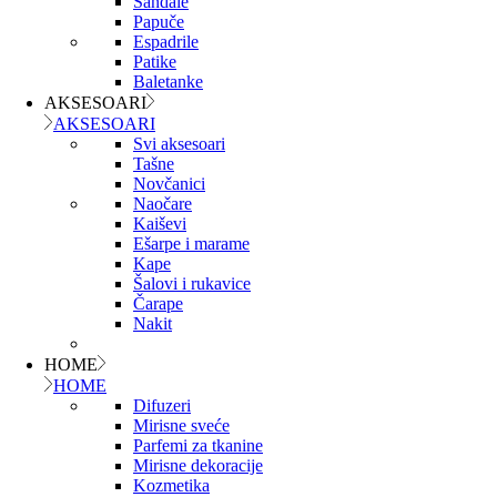
Sandale
Papuče
Espadrile
Patike
Baletanke
AKSESOARI
AKSESOARI
Svi aksesoari
Tašne
Novčanici
Naočare
Kaiševi
Ešarpe i marame
Kape
Šalovi i rukavice
Čarape
Nakit
HOME
HOME
Difuzeri
Mirisne sveće
Parfemi za tkanine
Mirisne dekoracije
Kozmetika