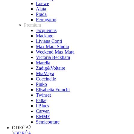
Loewe
Alaïa
Prada
Ferragamo
Premium
Jacquemus
Mackage
Liviana Conti
Max Mara Studio
Weekend Max Mara
Victoria Beckham
Marella
Zadig&Voltaire
MiaMaya
Coccinelle
Pinko
Elisabetta Franchi
Twinset
Falke
i Blues
Carven
EMME
Semicouture
ODEĆA
ODEĆA