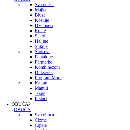
Sva odeća
Majice
Bluze
Košulje
Džemperi
Rolke
Sakoi
Haljine
Suknje
Šortsevi
Pantalone
Farmerke
Kombinezoni
Dukserice
Program More
Kaputi
Mantili
Jakne
Prsluci
OBUĆA
OBUĆA
Sva obuća
Čizme
Cipele