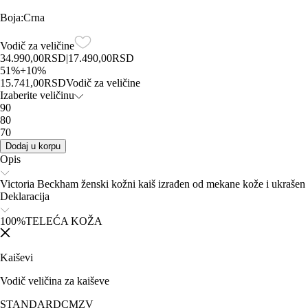
Boja
:
Crna
Vodič za veličine
34.990,00
RSD
|
17.490,00
RSD
51
%
+
10
%
15.741,00
RSD
Vodič za veličine
Izaberite veličinu
90
80
70
Dodaj u korpu
Opis
Victoria Beckham ženski kožni kaiš izrađen od mekane kože i ukraše
Deklaracija
100%TELEĆA KOŽA
Kaiševi
Vodič veličina za kaiševe
STANDARD
CM
ZV