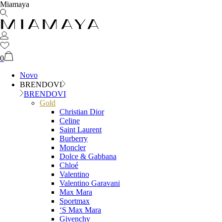
Miamaya
0
Novo
BRENDOVI
BRENDOVI
Gold
Christian Dior
Celine
Saint Laurent
Burberry
Moncler
Dolce & Gabbana
Chloé
Valentino
Valentino Garavani
Max Mara
Sportmax
‘S Max Mara
Givenchy