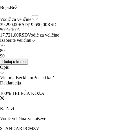
Boja
:
Bež
Vodič za veličine
39.290,00
RSD
|
19.690,00
RSD
50
%
+
10
%
17.721,00
RSD
Vodič za veličine
Izaberite veličinu
70
80
90
Dodaj u korpu
Opis
Victoria Beckham ženski kaiš
Deklaracija
100% TELEĆA KOŽA
Kaiševi
Vodič veličina za kaiševe
STANDARD
CM
ZV