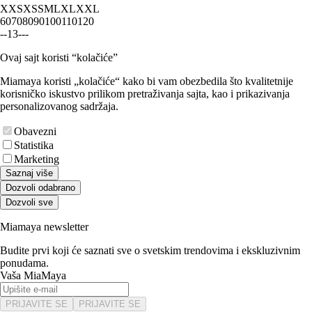
XXS
XS
S
M
L
XL
XXL
60
70
80
90
100
110
120
-
-
1
3
-
-
-
Ovaj sajt koristi “kolačiće”
Miamaya koristi „kolačiće“ kako bi vam obezbedila što kvalitetnije
korisničko iskustvo prilikom pretraživanja sajta, kao i prikazivanja
personalizovanog sadržaja.
Obavezni
Statistika
Marketing
Saznaj više
Dozvoli odabrano
Dozvoli sve
Miamaya newsletter
Budite prvi koji će saznati sve o svetskim trendovima i ekskluzivnim
ponudama.
Vaša MiaMaya
PRIJAVITE SE
PRIJAVITE SE