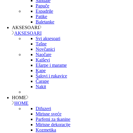
Sandale
Papuče
Espadrile
Patike
Baletanke
AKSESOARI
AKSESOARI
Svi aksesoari
Tašne
Novčanici
Naočare
Kaiševi
Ešarpe i marame
Kape
Šalovi i rukavice
Čarape
Nakit
HOME
HOME
Difuzeri
Mirisne sveće
Parfemi za tkanine
Mirisne dekoracije
Kozmetika