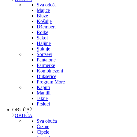
Sva odeća
Majice
Bluze
Košulje
Džemperi
Rolke
Sakoi
Haljine
Suknje
Šortsevi
Pantalone
Farmerke
Kombinezoni
Dukserice
Program More
Kaputi
Mantili
Jakne
Prsluci
OBUĆA
OBUĆA
Sva obuća
Čizme
Cipele