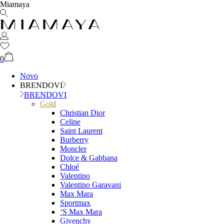
Miamaya
0
Novo
BRENDOVI
BRENDOVI
Gold
Christian Dior
Celine
Saint Laurent
Burberry
Moncler
Dolce & Gabbana
Chloé
Valentino
Valentino Garavani
Max Mara
Sportmax
‘S Max Mara
Givenchy