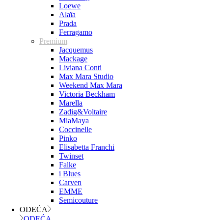
Loewe
Alaïa
Prada
Ferragamo
Premium
Jacquemus
Mackage
Liviana Conti
Max Mara Studio
Weekend Max Mara
Victoria Beckham
Marella
Zadig&Voltaire
MiaMaya
Coccinelle
Pinko
Elisabetta Franchi
Twinset
Falke
i Blues
Carven
EMME
Semicouture
ODEĆA
ODEĆA