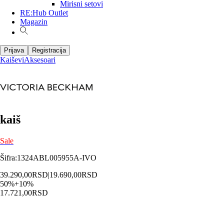
Mirisni setovi
RE:Hub Outlet
Magazin
Prijava
Registracija
Kaiševi
Aksesoari
kaiš
Sale
Šifra
:
1324ABL005955A-IVO
39.290,00
RSD
|
19.690,00
RSD
50
%
+
10
%
17.721,00
RSD