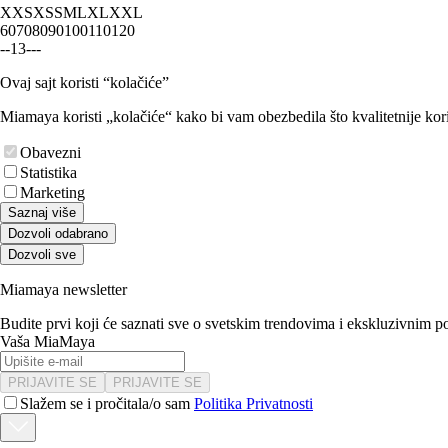
XXS
XS
S
M
L
XL
XXL
60
70
80
90
100
110
120
-
-
1
3
-
-
-
Ovaj sajt koristi “kolačiće”
Miamaya koristi „kolačiće“ kako bi vam obezbedila što kvalitetnije kori
Obavezni
Statistika
Marketing
Saznaj više
Dozvoli odabrano
Dozvoli sve
Miamaya newsletter
Budite prvi koji će saznati sve o svetskim trendovima i ekskluzivnim 
Vaša MiaMaya
PRIJAVITE SE
PRIJAVITE SE
Slažem se i pročitala/o sam
Politika Privatnosti