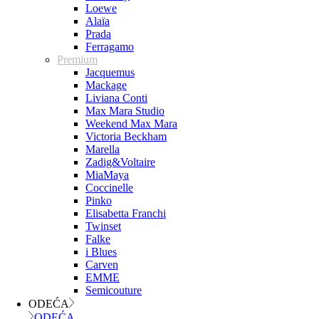
Loewe
Alaïa
Prada
Ferragamo
Premium
Jacquemus
Mackage
Liviana Conti
Max Mara Studio
Weekend Max Mara
Victoria Beckham
Marella
Zadig&Voltaire
MiaMaya
Coccinelle
Pinko
Elisabetta Franchi
Twinset
Falke
i Blues
Carven
EMME
Semicouture
ODEĆA
ODEĆA