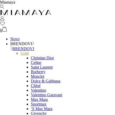
Miamaya
0
Novo
BRENDOVI
BRENDOVI
Gold
Christian Dior
Celine
Saint Laurent
Burberry
Moncler
Dolce & Gabbana
Chloé
Valentino
Valentino Garavani
Max Mara
Sportmax
‘S Max Mara
Givenchy