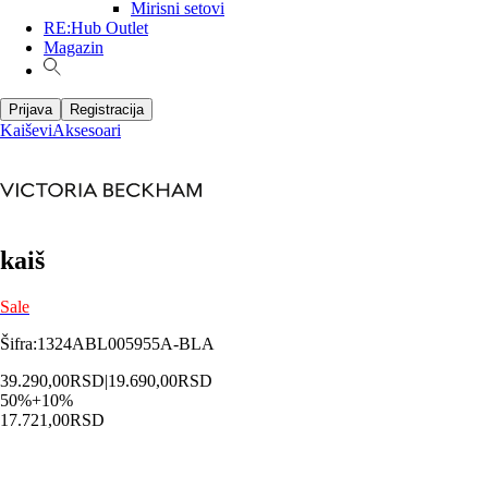
Mirisni setovi
RE:Hub Outlet
Magazin
Prijava
Registracija
Kaiševi
Aksesoari
kaiš
Sale
Šifra
:
1324ABL005955A-BLA
39.290,00
RSD
|
19.690,00
RSD
50
%
+
10
%
17.721,00
RSD