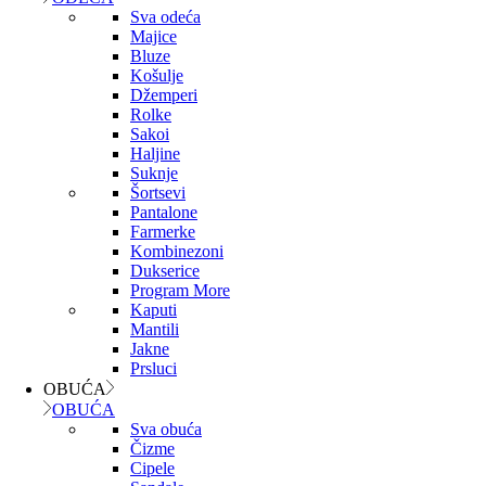
Sva odeća
Majice
Bluze
Košulje
Džemperi
Rolke
Sakoi
Haljine
Suknje
Šortsevi
Pantalone
Farmerke
Kombinezoni
Dukserice
Program More
Kaputi
Mantili
Jakne
Prsluci
OBUĆA
OBUĆA
Sva obuća
Čizme
Cipele