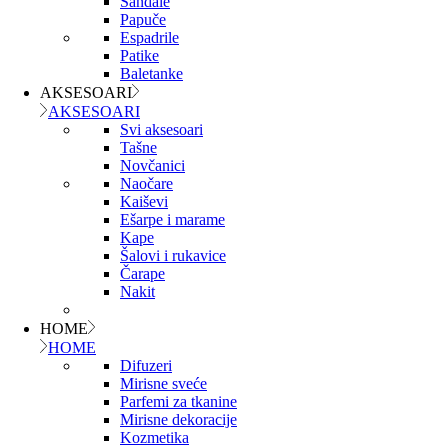
Sandale
Papuče
Espadrile
Patike
Baletanke
AKSESOARI
AKSESOARI
Svi aksesoari
Tašne
Novčanici
Naočare
Kaiševi
Ešarpe i marame
Kape
Šalovi i rukavice
Čarape
Nakit
HOME
HOME
Difuzeri
Mirisne sveće
Parfemi za tkanine
Mirisne dekoracije
Kozmetika