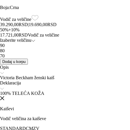
Boja
:
Crna
Vodič za veličine
39.290,00
RSD
|
19.690,00
RSD
50
%
+
10
%
17.721,00
RSD
Vodič za veličine
Izaberite veličinu
90
80
70
Dodaj u korpu
Opis
Victoria Beckham ženski kaiš
Deklaracija
100% TELEĆA KOŽA
Kaiševi
Vodič veličina za kaiševe
STANDARD
CM
ZV