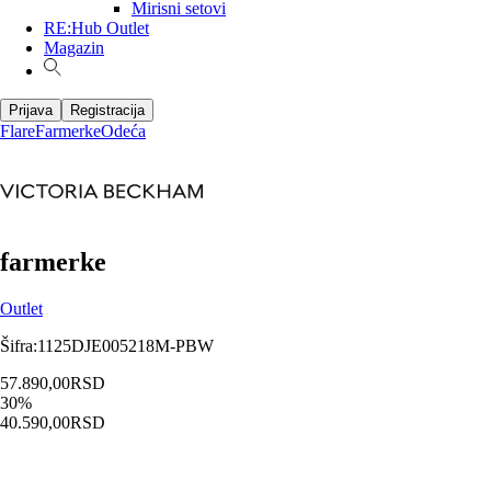
Mirisni setovi
RE:Hub Outlet
Magazin
Prijava
Registracija
Flare
Farmerke
Odeća
farmerke
Outlet
Šifra
:
1125DJE005218M-PBW
57.890,00
RSD
30
%
40.590,00
RSD