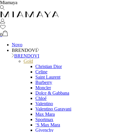
Miamaya
0
Novo
BRENDOVI
BRENDOVI
Gold
Christian Dior
Celine
Saint Laurent
Burberry
Moncler
Dolce & Gabbana
Chloé
Valentino
Valentino Garavani
Max Mara
Sportmax
‘S Max Mara
Givenchy