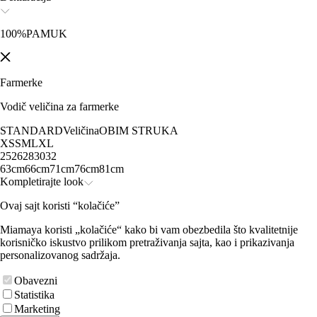
100%PAMUK
Farmerke
Vodič veličina za farmerke
STANDARD
Veličina
OBIM STRUKA
XS
S
M
L
XL
25
26
28
30
32
63cm
66cm
71cm
76cm
81cm
Kompletirajte look
Ovaj sajt koristi “kolačiće”
Miamaya koristi „kolačiće“ kako bi vam obezbedila što kvalitetnije
korisničko iskustvo prilikom pretraživanja sajta, kao i prikazivanja
personalizovanog sadržaja.
Obavezni
Statistika
Marketing