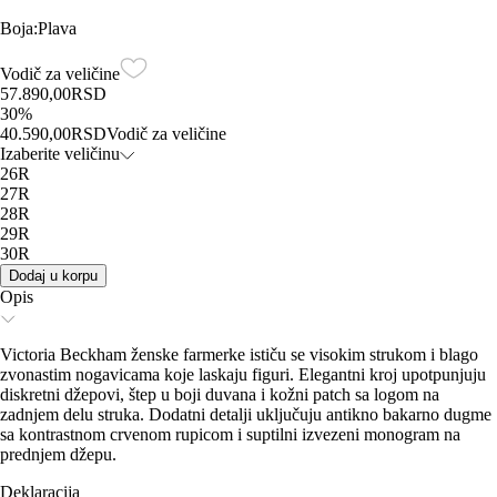
Boja
:
Plava
Vodič za veličine
57.890,00
RSD
30
%
40.590,00
RSD
Vodič za veličine
Izaberite veličinu
26R
27R
28R
29R
30R
Dodaj u korpu
Opis
Victoria Beckham ženske farmerke ističu se visokim strukom i blago
zvonastim nogavicama koje laskaju figuri. Elegantni kroj upotpunjuju
diskretni džepovi, štep u boji duvana i kožni patch sa logom na
zadnjem delu struka. Dodatni detalji uključuju antikno bakarno dugme
sa kontrastnom crvenom rupicom i suptilni izvezeni monogram na
prednjem džepu.
Deklaracija