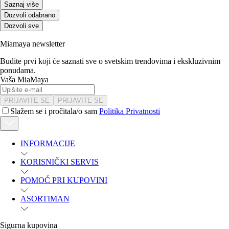
Saznaj više
Dozvoli odabrano
Dozvoli sve
Miamaya newsletter
Budite prvi koji će saznati sve o svetskim trendovima i ekskluzivnim
ponudama.
Vaša MiaMaya
PRIJAVITE SE
PRIJAVITE SE
Slažem se i pročitala/o sam
Politika Privatnosti
INFORMACIJE
KORISNIČKI SERVIS
POMOĆ PRI KUPOVINI
ASORTIMAN
Sigurna kupovina