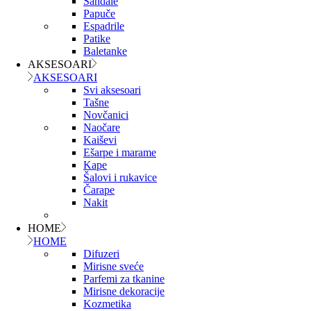
Sandale
Papuče
Espadrile
Patike
Baletanke
AKSESOARI
AKSESOARI
Svi aksesoari
Tašne
Novčanici
Naočare
Kaiševi
Ešarpe i marame
Kape
Šalovi i rukavice
Čarape
Nakit
HOME
HOME
Difuzeri
Mirisne sveće
Parfemi za tkanine
Mirisne dekoracije
Kozmetika