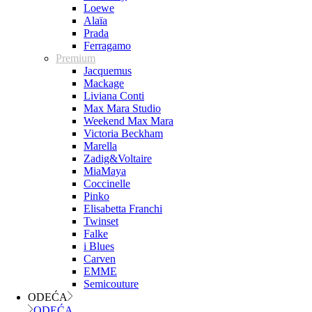
Loewe
Alaïa
Prada
Ferragamo
Premium
Jacquemus
Mackage
Liviana Conti
Max Mara Studio
Weekend Max Mara
Victoria Beckham
Marella
Zadig&Voltaire
MiaMaya
Coccinelle
Pinko
Elisabetta Franchi
Twinset
Falke
i Blues
Carven
EMME
Semicouture
ODEĆA
ODEĆA