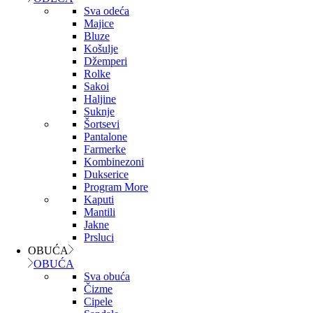
Sva odeća
Majice
Bluze
Košulje
Džemperi
Rolke
Sakoi
Haljine
Suknje
Šortsevi
Pantalone
Farmerke
Kombinezoni
Dukserice
Program More
Kaputi
Mantili
Jakne
Prsluci
OBUĆA
OBUĆA
Sva obuća
Čizme
Cipele