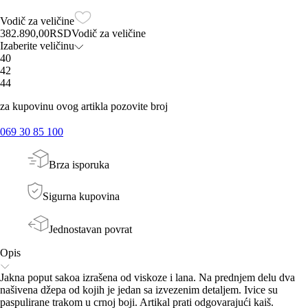
Vodič za veličine
382.890,00
RSD
Vodič za veličine
Izaberite veličinu
40
42
44
za kupovinu ovog artikla pozovite broj
069 30 85 100
Brza isporuka
Sigurna kupovina
Jednostavan povrat
Opis
Jakna poput sakoa izrašena od viskoze i lana. Na prednjem delu dva
našivena džepa od kojih je jedan sa izvezenim detaljem. Ivice su
paspulirane trakom u crnoj boji. Artikal prati odgovarajući kaiš.