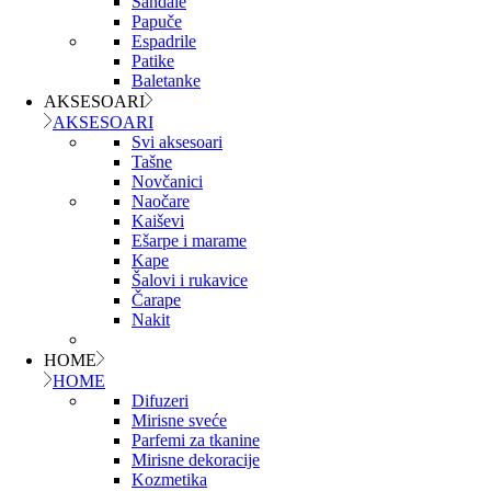
Sandale
Papuče
Espadrile
Patike
Baletanke
AKSESOARI
AKSESOARI
Svi aksesoari
Tašne
Novčanici
Naočare
Kaiševi
Ešarpe i marame
Kape
Šalovi i rukavice
Čarape
Nakit
HOME
HOME
Difuzeri
Mirisne sveće
Parfemi za tkanine
Mirisne dekoracije
Kozmetika