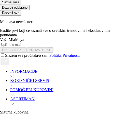
Saznaj više
Dozvoli odabrano
Dozvoli sve
Miamaya newsletter
Budite prvi koji će saznati sve o svetskim trendovima i ekskluzivnim
ponudama.
Vaša MiaMaya
PRIJAVITE SE
PRIJAVITE SE
Slažem se i pročitala/o sam
Politika Privatnosti
INFORMACIJE
KORISNIČKI SERVIS
POMOĆ PRI KUPOVINI
ASORTIMAN
Sigurna kupovina