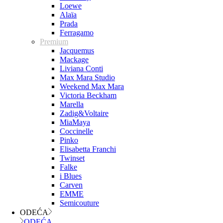
Loewe
Alaïa
Prada
Ferragamo
Premium
Jacquemus
Mackage
Liviana Conti
Max Mara Studio
Weekend Max Mara
Victoria Beckham
Marella
Zadig&Voltaire
MiaMaya
Coccinelle
Pinko
Elisabetta Franchi
Twinset
Falke
i Blues
Carven
EMME
Semicouture
ODEĆA
ODEĆA