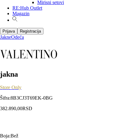
Mirisni setovi
RE:Hub Outlet
Magazin
Prijava
Registracija
Jakne
Odeća
jakna
Store Only
Šifra
:
8B3CJ3T69EK-0BG
382.890,00
RSD
Boja
:
Bež