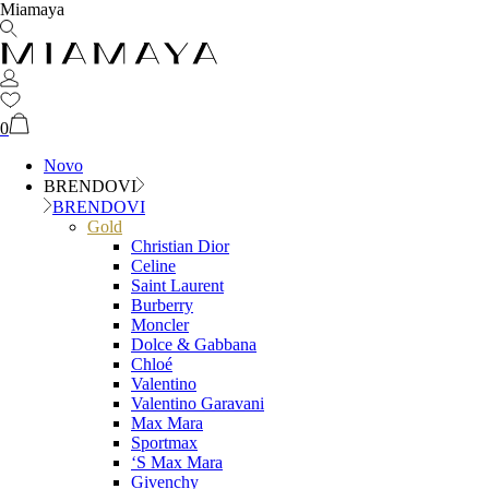
Miamaya
0
Novo
BRENDOVI
BRENDOVI
Gold
Christian Dior
Celine
Saint Laurent
Burberry
Moncler
Dolce & Gabbana
Chloé
Valentino
Valentino Garavani
Max Mara
Sportmax
‘S Max Mara
Givenchy