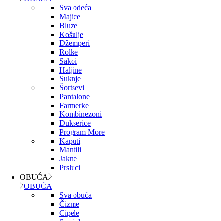
Sva odeća
Majice
Bluze
Košulje
Džemperi
Rolke
Sakoi
Haljine
Suknje
Šortsevi
Pantalone
Farmerke
Kombinezoni
Dukserice
Program More
Kaputi
Mantili
Jakne
Prsluci
OBUĆA
OBUĆA
Sva obuća
Čizme
Cipele