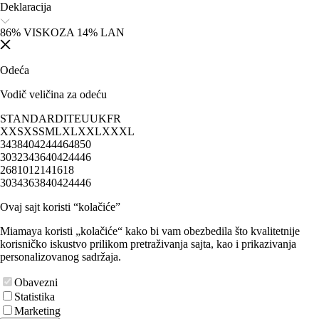
Deklaracija
86% VISKOZA 14% LAN
Odeća
Vodič veličina za odeću
STANDARD
IT
EU
UK
FR
XXS
XS
S
M
L
XL
XXL
XXXL
34
38
40
42
44
46
48
50
30
32
34
36
40
42
44
46
2
6
8
10
12
14
16
18
30
34
36
38
40
42
44
46
Ovaj sajt koristi “kolačiće”
Miamaya koristi „kolačiće“ kako bi vam obezbedila što kvalitetnije
korisničko iskustvo prilikom pretraživanja sajta, kao i prikazivanja
personalizovanog sadržaja.
Obavezni
Statistika
Marketing