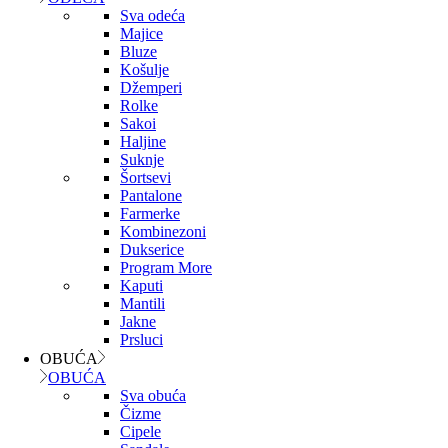
Sva odeća
Majice
Bluze
Košulje
Džemperi
Rolke
Sakoi
Haljine
Suknje
Šortsevi
Pantalone
Farmerke
Kombinezoni
Dukserice
Program More
Kaputi
Mantili
Jakne
Prsluci
OBUĆA
OBUĆA
Sva obuća
Čizme
Cipele