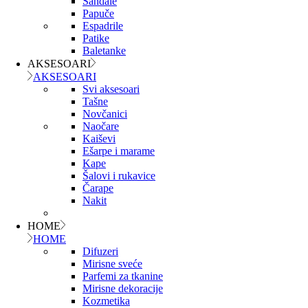
Sandale
Papuče
Espadrile
Patike
Baletanke
AKSESOARI
AKSESOARI
Svi aksesoari
Tašne
Novčanici
Naočare
Kaiševi
Ešarpe i marame
Kape
Šalovi i rukavice
Čarape
Nakit
HOME
HOME
Difuzeri
Mirisne sveće
Parfemi za tkanine
Mirisne dekoracije
Kozmetika