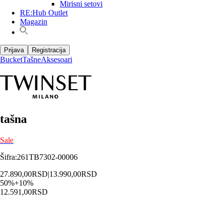
Mirisni setovi
RE:Hub Outlet
Magazin
Prijava
Registracija
Bucket
Tašne
Aksesoari
tašna
Sale
Šifra
:
261TB7302-00006
27.890,00
RSD
|
13.990,00
RSD
50
%
+
10
%
12.591,00
RSD