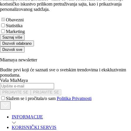
korisničko iskustvo prilikom pretraživanja sajta, kao i prikazivanja
personalizovanog sadržaja.
Obavezni
Statistika
Marketing
Saznaj više
Dozvoli odabrano
Dozvoli sve
Miamaya newsletter
Budite prvi koji će saznati sve o svetskim trendovima i ekskluzivnim
ponudama.
Vaša MiaMaya
PRIJAVITE SE
PRIJAVITE SE
Slažem se i pročitala/o sam
Politika Privatnosti
INFORMACIJE
KORISNIČKI SERVIS