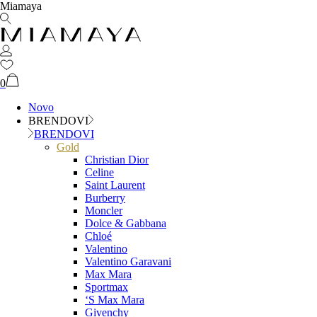
Miamaya
0
Novo
BRENDOVI
BRENDOVI
Gold
Christian Dior
Celine
Saint Laurent
Burberry
Moncler
Dolce & Gabbana
Chloé
Valentino
Valentino Garavani
Max Mara
Sportmax
‘S Max Mara
Givenchy