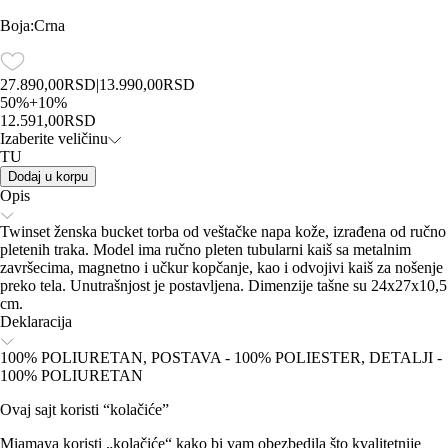
Boja
:
Crna
27.890,00
RSD
|
13.990,00
RSD
50
%
+
10
%
12.591,00
RSD
Izaberite veličinu
TU
Dodaj u korpu
Opis
Twinset ženska bucket torba od veštačke napa kože, izrađena od ručno
pletenih traka. Model ima ručno pleten tubularni kaiš sa metalnim
završecima, magnetno i učkur kopčanje, kao i odvojivi kaiš za nošenje
preko tela. Unutrašnjost je postavljena. Dimenzije tašne su 24x27x10,5
cm.
Deklaracija
100% POLIURETAN, POSTAVA - 100% POLIESTER, DETALJI -
100% POLIURETAN
Ovaj sajt koristi “kolačiće”
Miamaya koristi „kolačiće“ kako bi vam obezbedila što kvalitetnije