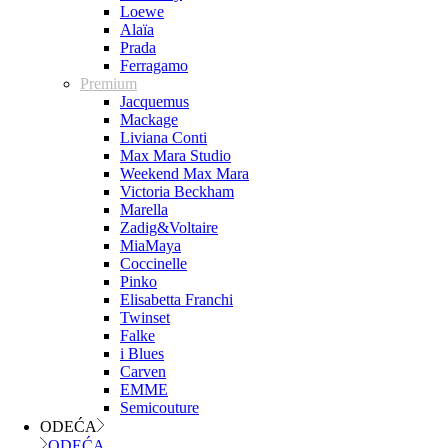
Loewe
Alaïa
Prada
Ferragamo
Premium
Jacquemus
Mackage
Liviana Conti
Max Mara Studio
Weekend Max Mara
Victoria Beckham
Marella
Zadig&Voltaire
MiaMaya
Coccinelle
Pinko
Elisabetta Franchi
Twinset
Falke
i Blues
Carven
EMME
Semicouture
ODEĆA
ODEĆA