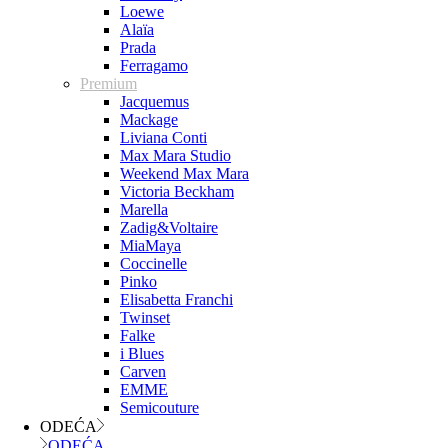
Loewe
Alaïa
Prada
Ferragamo
Premium
Jacquemus
Mackage
Liviana Conti
Max Mara Studio
Weekend Max Mara
Victoria Beckham
Marella
Zadig&Voltaire
MiaMaya
Coccinelle
Pinko
Elisabetta Franchi
Twinset
Falke
i Blues
Carven
EMME
Semicouture
ODEĆA
ODEĆA