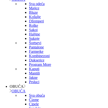
Sva odeća
Majice
Bluze
Košulje
Džemperi
Rolke
Sakoi
Haljine
Suknje
Šortsevi
Pantalone
Farmerke
Kombinezoni
Dukserice
Program More
Kaputi
Mantili
Jakne
Prsluci
OBUĆA
OBUĆA
Sva obuća
Čizme
Cipele