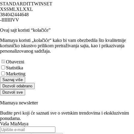
STANDARD
IT
TWINSET
XS
S
M
L
XL
XXL
38
40
42
44
46
48
-
I
II
III
IV
V
Ovaj sajt koristi “kolačiće”
Miamaya koristi „kolačiće“ kako bi vam obezbedila što kvalitetnije
korisničko iskustvo prilikom pretraživanja sajta, kao i prikazivanja
personalizovanog sadržaja.
Obavezni
Statistika
Marketing
Saznaj više
Dozvoli odabrano
Dozvoli sve
Miamaya newsletter
Budite prvi koji će saznati sve o svetskim trendovima i ekskluzivnim
ponudama.
Vaša MiaMaya