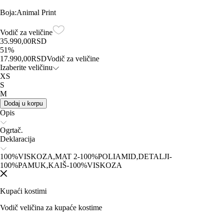
Boja
:
Animal Print
Vodič za veličine
35.990,00
RSD
51
%
17.990,00
RSD
Vodič za veličine
Izaberite veličinu
XS
S
M
Dodaj u korpu
Opis
Ogrtač.
Deklaracija
100%VISKOZA,MAT 2-100%POLIAMID,DETALJI-
100%PAMUK,KAIŠ-100%VISKOZA
Kupaći kostimi
Vodič veličina za kupaće kostime