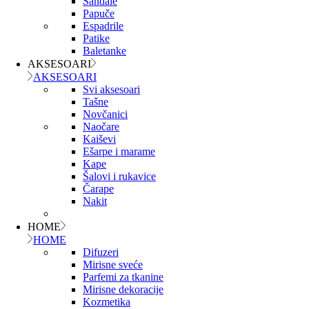
Sandale
Papuče
Espadrile
Patike
Baletanke
AKSESOARI
AKSESOARI
Svi aksesoari
Tašne
Novčanici
Naočare
Kaiševi
Ešarpe i marame
Kape
Šalovi i rukavice
Čarape
Nakit
HOME
HOME
Difuzeri
Mirisne sveće
Parfemi za tkanine
Mirisne dekoracije
Kozmetika