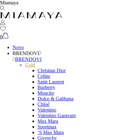
Miamaya
0
Novo
BRENDOVI
BRENDOVI
Gold
Christian Dior
Celine
Saint Laurent
Burberry
Moncler
Dolce & Gabbana
Chloé
Valentino
Valentino Garavani
Max Mara
Sportmax
‘S Max Mara
Givenchy