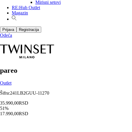
Mirisni setovi
RE:Hub Outlet
Magazin
Prijava
Registracija
Odeća
pareo
Outlet
Šifra
:
241LB2GUU-11270
35.990,00
RSD
51
%
17.990,00
RSD