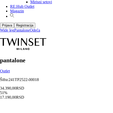
Mirisni setovi
RE:Hub Outlet
Magazin
Prijava
Registracija
Wide leg
Pantalone
Odeća
pantalone
Outlet
Šifra
:
241TP2522-00018
34.390,00
RSD
51
%
17.190,00
RSD