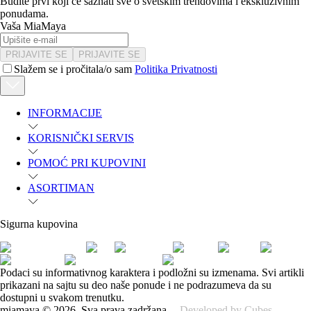
Budite prvi koji će saznati sve o svetskim trendovima i ekskluzivnim
ponudama.
Vaša MiaMaya
PRIJAVITE SE
PRIJAVITE SE
Slažem se i pročitala/o sam
Politika Privatnosti
INFORMACIJE
KORISNIČKI SERVIS
POMOĆ PRI KUPOVINI
ASORTIMAN
Sigurna kupovina
Podaci su informativnog karaktera i podložni su izmenama. Svi artikli
prikazani na sajtu su deo naše ponude i ne podrazumeva da su
dostupni u svakom trenutku.
miamaya
©
2026
.
Sva prava zadržana.
Developed by Cubes