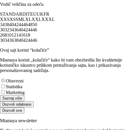
Vodič veličina za odeću
STANDARD
IT
EU
UK
FR
XXS
XS
S
M
L
XL
XXL
XXXL
34
38
40
42
44
46
48
50
30
32
34
36
40
42
44
46
2
6
8
10
12
14
16
18
30
34
36
38
40
42
44
46
Ovaj sajt koristi “kolačiće”
Miamaya koristi „kolačiće“ kako bi vam obezbedila što kvalitetnije
korisničko iskustvo prilikom pretraživanja sajta, kao i prikazivanja
personalizovanog sadržaja.
Obavezni
Statistika
Marketing
Saznaj više
Dozvoli odabrano
Dozvoli sve
Miamaya newsletter