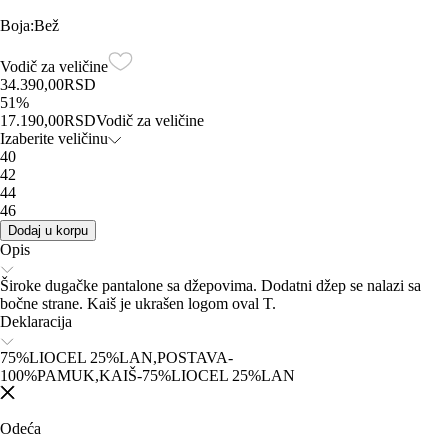
Boja
:
Bež
Vodič za veličine
34.390,00
RSD
51
%
17.190,00
RSD
Vodič za veličine
Izaberite veličinu
40
42
44
46
Dodaj u korpu
Opis
Široke dugačke pantalone sa džepovima. Dodatni džep se nalazi sa
bočne strane. Kaiš je ukrašen logom oval T.
Deklaracija
75%LIOCEL 25%LAN,POSTAVA-
100%PAMUK,KAIŠ-75%LIOCEL 25%LAN
Odeća