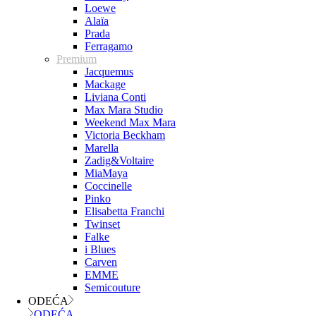
Loewe
Alaïa
Prada
Ferragamo
Premium
Jacquemus
Mackage
Liviana Conti
Max Mara Studio
Weekend Max Mara
Victoria Beckham
Marella
Zadig&Voltaire
MiaMaya
Coccinelle
Pinko
Elisabetta Franchi
Twinset
Falke
i Blues
Carven
EMME
Semicouture
ODEĆA
ODEĆA