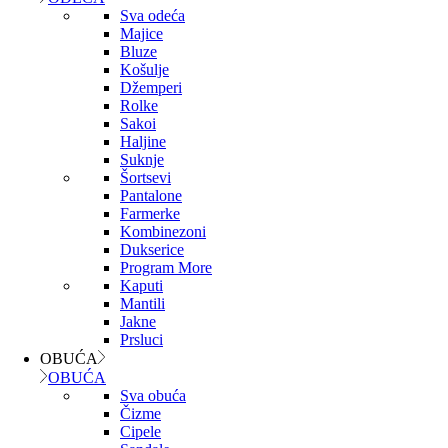
Sva odeća
Majice
Bluze
Košulje
Džemperi
Rolke
Sakoi
Haljine
Suknje
Šortsevi
Pantalone
Farmerke
Kombinezoni
Dukserice
Program More
Kaputi
Mantili
Jakne
Prsluci
OBUĆA
OBUĆA
Sva obuća
Čizme
Cipele