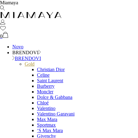
Miamaya
0
Novo
BRENDOVI
BRENDOVI
Gold
Christian Dior
Celine
Saint Laurent
Burberry
Moncler
Dolce & Gabbana
Chloé
Valentino
Valentino Garavani
Max Mara
Sportmax
‘S Max Mara
Givenchy