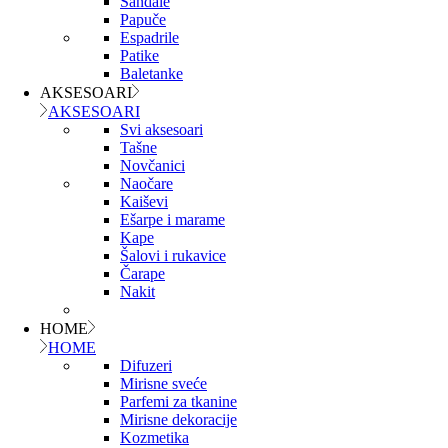
Sandale
Papuče
Espadrile
Patike
Baletanke
AKSESOARI
AKSESOARI
Svi aksesoari
Tašne
Novčanici
Naočare
Kaiševi
Ešarpe i marame
Kape
Šalovi i rukavice
Čarape
Nakit
HOME
HOME
Difuzeri
Mirisne sveće
Parfemi za tkanine
Mirisne dekoracije
Kozmetika