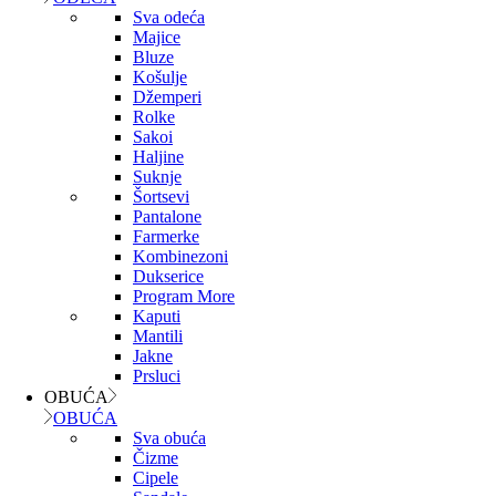
Sva odeća
Majice
Bluze
Košulje
Džemperi
Rolke
Sakoi
Haljine
Suknje
Šortsevi
Pantalone
Farmerke
Kombinezoni
Dukserice
Program More
Kaputi
Mantili
Jakne
Prsluci
OBUĆA
OBUĆA
Sva obuća
Čizme
Cipele