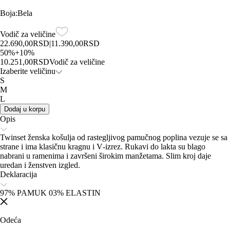
Boja
:
Bela
Vodič za veličine
22.690,00
RSD
|
11.390,00
RSD
50
%
+
10
%
10.251,00
RSD
Vodič za veličine
Izaberite veličinu
S
M
L
Dodaj u korpu
Opis
Twinset ženska košulja od rastegljivog pamučnog poplina vezuje se sa
strane i ima klasičnu kragnu i V‑izrez. Rukavi do lakta su blago
nabrani u ramenima i završeni širokim manžetama. Slim kroj daje
uredan i ženstven izgled.
Deklaracija
97% PAMUK 03% ELASTIN
Odeća