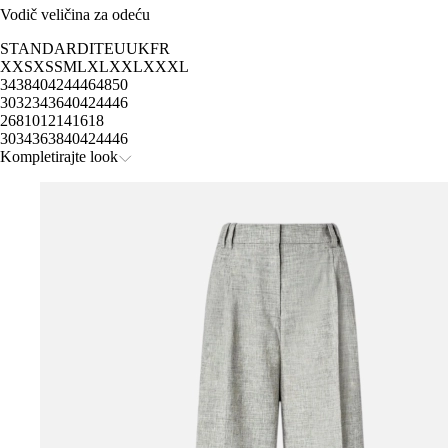
Vodič veličina za odeću
STANDARD
IT
EU
UK
FR
XXS
XS
S
M
L
XL
XXL
XXXL
34
38
40
42
44
46
48
50
30
32
34
36
40
42
44
46
2
6
8
10
12
14
16
18
30
34
36
38
40
42
44
46
Kompletirajte look