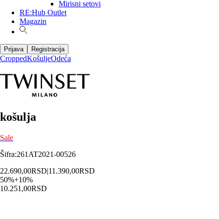
Mirisni setovi
RE:Hub Outlet
Magazin
Prijava
Registracija
Cropped
Košulje
Odeća
košulja
Sale
Šifra
:
261AT2021-00526
22.690,00
RSD
|
11.390,00
RSD
50
%
+
10
%
10.251,00
RSD