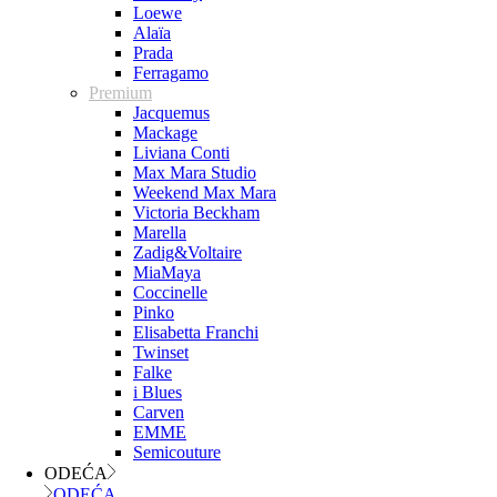
Loewe
Alaïa
Prada
Ferragamo
Premium
Jacquemus
Mackage
Liviana Conti
Max Mara Studio
Weekend Max Mara
Victoria Beckham
Marella
Zadig&Voltaire
MiaMaya
Coccinelle
Pinko
Elisabetta Franchi
Twinset
Falke
i Blues
Carven
EMME
Semicouture
ODEĆA
ODEĆA