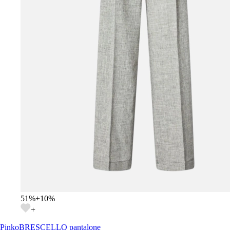
51
%
+
10
%
+
Pinko
BRESCELLO pantalone