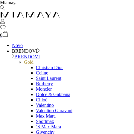
Miamaya
0
Novo
BRENDOVI
BRENDOVI
Gold
Christian Dior
Celine
Saint Laurent
Burberry
Moncler
Dolce & Gabbana
Chloé
Valentino
Valentino Garavani
Max Mara
Sportmax
‘S Max Mara
Givenchy