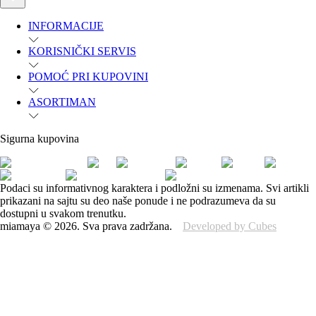
INFORMACIJE
KORISNIČKI SERVIS
POMOĆ PRI KUPOVINI
ASORTIMAN
Sigurna kupovina
Podaci su informativnog karaktera i podložni su izmenama. Svi artikli
prikazani na sajtu su deo naše ponude i ne podrazumeva da su
dostupni u svakom trenutku.
miamaya
©
2026
.
Sva prava zadržana.
Developed by Cubes