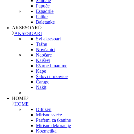
Sandale
Papuče
Espadrile
Patike
Baletanke
AKSESOARI
AKSESOARI
Svi aksesoari
Tašne
Novčanici
Naočare
Kaiševi
Ešarpe i marame
Kape
Šalovi i rukavice
Čarape
Nakit
HOME
HOME
Difuzeri
Mirisne sveće
Parfemi za tkanine
Mirisne dekoracije
Kozmetika