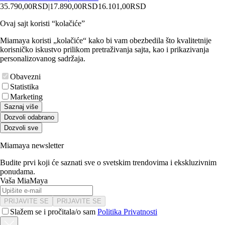
35.790,00
RSD
|
17.890,00
RSD
16.101,00
RSD
Ovaj sajt koristi “kolačiće”
Miamaya koristi „kolačiće“ kako bi vam obezbedila što kvalitetnije
korisničko iskustvo prilikom pretraživanja sajta, kao i prikazivanja
personalizovanog sadržaja.
Obavezni
Statistika
Marketing
Saznaj više
Dozvoli odabrano
Dozvoli sve
Miamaya newsletter
Budite prvi koji će saznati sve o svetskim trendovima i ekskluzivnim
ponudama.
Vaša MiaMaya
PRIJAVITE SE
PRIJAVITE SE
Slažem se i pročitala/o sam
Politika Privatnosti