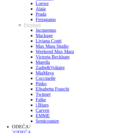
Loewe
Alaïa
Prada
Ferragamo
Premium
Jacquemus
Mackage
Liviana Conti
Max Mara Studio
Weekend Max Mara
Victoria Beckham
Marella
Zadig&Voltaire
MiaMaya
Coccinelle
Pinko
Elisabetta Franchi
Twinset
Falke
i Blues
Carven
EMME
Semicouture
ODEĆA
ODEĆA