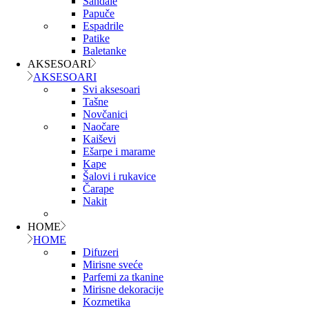
Sandale
Papuče
Espadrile
Patike
Baletanke
AKSESOARI
AKSESOARI
Svi aksesoari
Tašne
Novčanici
Naočare
Kaiševi
Ešarpe i marame
Kape
Šalovi i rukavice
Čarape
Nakit
HOME
HOME
Difuzeri
Mirisne sveće
Parfemi za tkanine
Mirisne dekoracije
Kozmetika