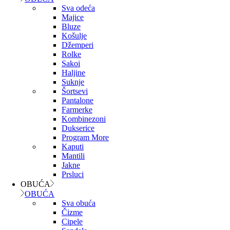
Sva odeća
Majice
Bluze
Košulje
Džemperi
Rolke
Sakoi
Haljine
Suknje
Šortsevi
Pantalone
Farmerke
Kombinezoni
Dukserice
Program More
Kaputi
Mantili
Jakne
Prsluci
OBUĆA
OBUĆA
Sva obuća
Čizme
Cipele