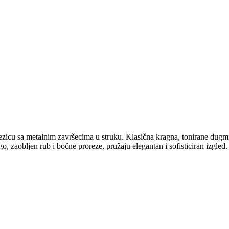
 vezicu sa metalnim završecima u struku. Klasična kragna, tonirane dug
o, zaobljen rub i bočne proreze, pružaju elegantan i sofisticiran izgled.