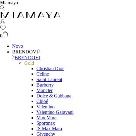
Miamaya
0
Novo
BRENDOVI
BRENDOVI
Gold
Christian Dior
Celine
Saint Laurent
Burberry
Moncler
Dolce & Gabbana
Chloé
Valentino
Valentino Garavani
Max Mara
Sportmax
‘S Max Mara
Givenchy