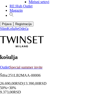
Mirisni setovi
RE:Hub Outlet
Magazin
Prijava
Registracija
Slim
Košulje
Odeća
košulja
Outlet
Special summer invite
Šifra
:
251LB2MAA-00006
26.690,00
RSD
|
13.390,00
RSD
50
%
+
30
%
9.373,00
RSD