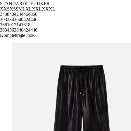
STANDARD
IT
EU
UK
FR
XXS
XS
S
M
L
XL
XXL
XXXL
34
38
40
42
44
46
48
50
30
32
34
36
40
42
44
46
2
6
8
10
12
14
16
18
30
34
36
38
40
42
44
46
Kompletirajte look