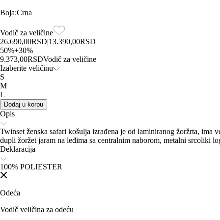
Boja
:
Crna
Vodič za veličine
26.690,00
RSD
|
13.390,00
RSD
50
%
+
30
%
9.373,00
RSD
Vodič za veličine
Izaberite veličinu
S
M
L
Dodaj u korpu
Opis
Twinset ženska safari košulja izrađena je od laminiranog žoržrta, ima
dupli žoržet jaram na leđima sa centralnim naborom, metalni srcoliki log
Deklaracija
100% POLIESTER
Odeća
Vodič veličina za odeću