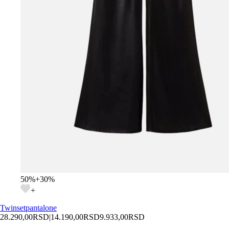
50
%
+
30
%
+
Twinset
pantalone
28.290,00
RSD
|
14.190,00
RSD
9.933,00
RSD