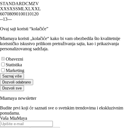
STANDARD
CM
ZV
XXS
XS
S
M
L
XL
XXL
60
70
80
90
100
110
120
-
-
1
3
-
-
-
Ovaj sajt koristi “kolačiće”
Miamaya koristi „kolačiće“ kako bi vam obezbedila što kvalitetnije
korisničko iskustvo prilikom pretraživanja sajta, kao i prikazivanja
personalizovanog sadržaja.
Obavezni
Statistika
Marketing
Saznaj više
Dozvoli odabrano
Dozvoli sve
Miamaya newsletter
Budite prvi koji će saznati sve o svetskim trendovima i ekskluzivnim
ponudama.
Vaša MiaMaya