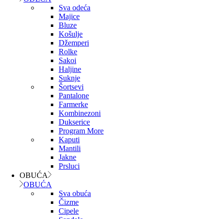
Sva odeća
Majice
Bluze
Košulje
Džemperi
Rolke
Sakoi
Haljine
Suknje
Šortsevi
Pantalone
Farmerke
Kombinezoni
Dukserice
Program More
Kaputi
Mantili
Jakne
Prsluci
OBUĆA
OBUĆA
Sva obuća
Čizme
Cipele