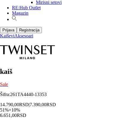
Mirisni setovi
RE:Hub Outlet
Magazin
Prijava
Registracija
Kaiševi
Aksesoari
kaiš
Sale
Šifra
:
261TA4440-13353
14.790,00
RSD
|
7.390,00
RSD
51
%
+
10
%
6.651,00
RSD