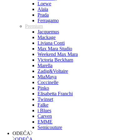
Loewe
Alaïa
Prada
Ferragamo
Premium
Jacquemus
Mackage
Liviana Conti
Max Mara Studio
Weekend Max Mara
Victoria Beckham
Marella
Zadig&Voltaire
MiaMaya
Coccinelle
Pinko
Elisabetta Franchi
Twinset
Falke
i Blues
Carven
EMME
Semicouture
ODEĆA
ODEĆA