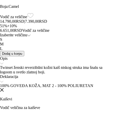
Boja
:
Camel
Vodič za veličine
14.790,00
RSD
|
7.390,00
RSD
51
%
+
10
%
6.651,00
RSD
Vodič za veličine
Izaberite veličinu
S
M
L
Dodaj u korpu
Opis
Twinset ženski reverzibilni kožni kaiš niskog struka ima šnalu sa
logoom u svetlo zlatnoj boji.
Deklaracija
100% GOVEĐA KOŽA, MAT 2 - 100% POLIURETAN
Kaiševi
Vodič veličina za kaiševe