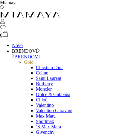
Miamaya
0
Novo
BRENDOVI
BRENDOVI
Gold
Christian Dior
Celine
Saint Laurent
Burberry
Moncler
Dolce & Gabbana
Chloé
Valentino
Valentino Garavani
Max Mara
Sportmax
‘S Max Mara
Givenchy