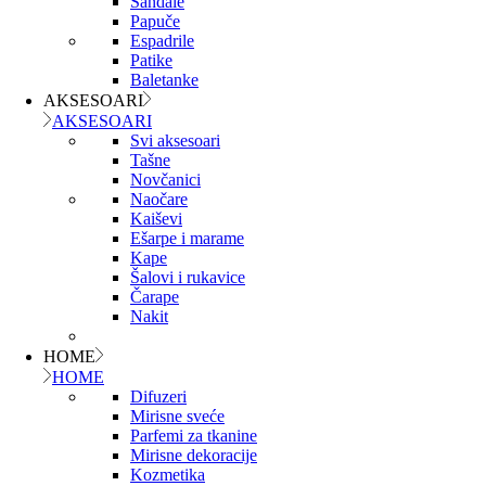
Sandale
Papuče
Espadrile
Patike
Baletanke
AKSESOARI
AKSESOARI
Svi aksesoari
Tašne
Novčanici
Naočare
Kaiševi
Ešarpe i marame
Kape
Šalovi i rukavice
Čarape
Nakit
HOME
HOME
Difuzeri
Mirisne sveće
Parfemi za tkanine
Mirisne dekoracije
Kozmetika