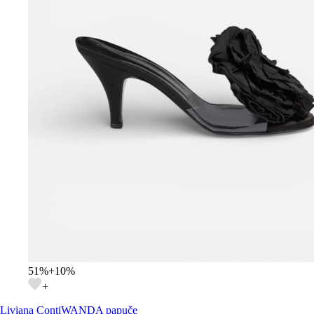
51
%
+
10
%
+
Liviana Conti
WANDA papuče