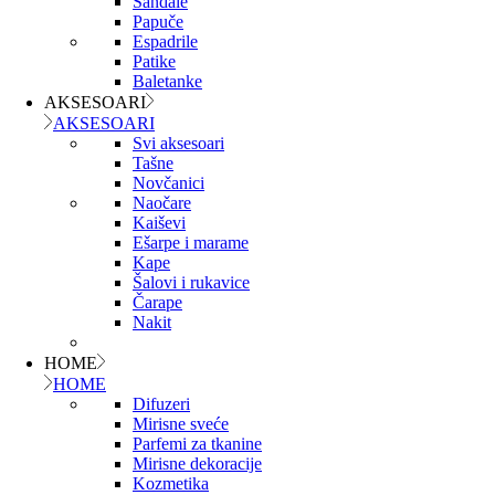
Sandale
Papuče
Espadrile
Patike
Baletanke
AKSESOARI
AKSESOARI
Svi aksesoari
Tašne
Novčanici
Naočare
Kaiševi
Ešarpe i marame
Kape
Šalovi i rukavice
Čarape
Nakit
HOME
HOME
Difuzeri
Mirisne sveće
Parfemi za tkanine
Mirisne dekoracije
Kozmetika