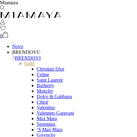
Miamaya
0
Novo
BRENDOVI
BRENDOVI
Gold
Christian Dior
Celine
Saint Laurent
Burberry
Moncler
Dolce & Gabbana
Chloé
Valentino
Valentino Garavani
Max Mara
Sportmax
‘S Max Mara
Givenchy