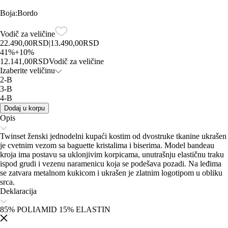
Boja
:
Bordo
Vodič za veličine
22.490,00
RSD
|
13.490,00
RSD
41
%
+
10
%
12.141,00
RSD
Vodič za veličine
Izaberite veličinu
2-B
3-B
4-B
Dodaj u korpu
Opis
Twinset ženski jednodelni kupaći kostim od dvostruke tkanine ukrašen
je cvetnim vezom sa baguette kristalima i biserima. Model bandeau
kroja ima postavu sa uklonjivim korpicama, unutrašnju elastičnu traku
ispod grudi i vezenu naramenicu koja se podešava pozadi. Na leđima
se zatvara metalnom kukicom i ukrašen je zlatnim logotipom u obliku
srca.
Deklaracija
85% POLIAMID 15% ELASTIN