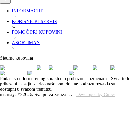
INFORMACIJE
KORISNIČKI SERVIS
POMOĆ PRI KUPOVINI
ASORTIMAN
Sigurna kupovina
Podaci su informativnog karaktera i podložni su izmenama. Svi artikli
prikazani na sajtu su deo naše ponude i ne podrazumeva da su
dostupni u svakom trenutku.
miamaya
©
2026
.
Sva prava zadržana.
Developed by Cubes