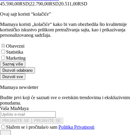
45.590,00
RSD
|
22.790,00
RSD
20.511,00
RSD
Ovaj sajt koristi “kolačiće”
Miamaya koristi „kolačiće“ kako bi vam obezbedila što kvalitetnije
korisničko iskustvo prilikom pretraživanja sajta, kao i prikazivanja
personalizovanog sadržaja.
Obavezni
Statistika
Marketing
Saznaj više
Dozvoli odabrano
Dozvoli sve
Miamaya newsletter
Budite prvi koji će saznati sve o svetskim trendovima i ekskluzivnim
ponudama.
Vaša MiaMaya
PRIJAVITE SE
PRIJAVITE SE
Slažem se i pročitala/o sam
Politika Privatnosti