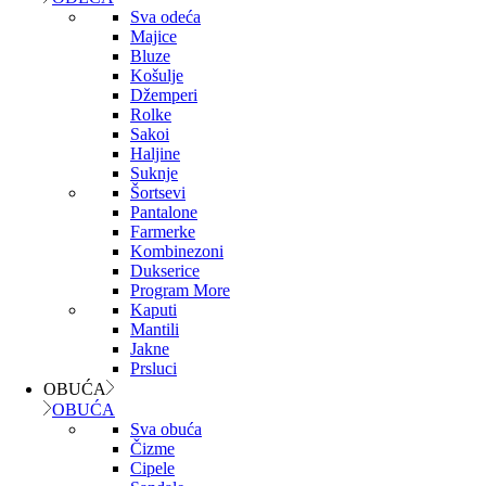
Sva odeća
Majice
Bluze
Košulje
Džemperi
Rolke
Sakoi
Haljine
Suknje
Šortsevi
Pantalone
Farmerke
Kombinezoni
Dukserice
Program More
Kaputi
Mantili
Jakne
Prsluci
OBUĆA
OBUĆA
Sva obuća
Čizme
Cipele