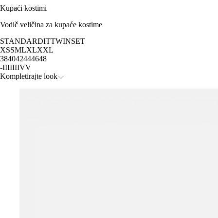
Kupaći kostimi
Vodič veličina za kupaće kostime
STANDARD
IT
TWINSET
XS
S
M
L
XL
XXL
38
40
42
44
46
48
-
I
II
III
IV
V
Kompletirajte look