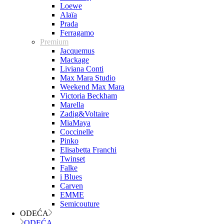
Loewe
Alaïa
Prada
Ferragamo
Premium
Jacquemus
Mackage
Liviana Conti
Max Mara Studio
Weekend Max Mara
Victoria Beckham
Marella
Zadig&Voltaire
MiaMaya
Coccinelle
Pinko
Elisabetta Franchi
Twinset
Falke
i Blues
Carven
EMME
Semicouture
ODEĆA
ODEĆA