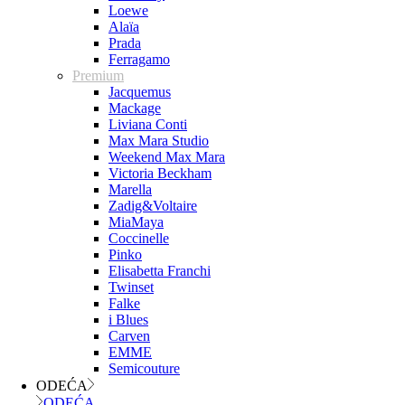
Loewe
Alaïa
Prada
Ferragamo
Premium
Jacquemus
Mackage
Liviana Conti
Max Mara Studio
Weekend Max Mara
Victoria Beckham
Marella
Zadig&Voltaire
MiaMaya
Coccinelle
Pinko
Elisabetta Franchi
Twinset
Falke
i Blues
Carven
EMME
Semicouture
ODEĆA
ODEĆA