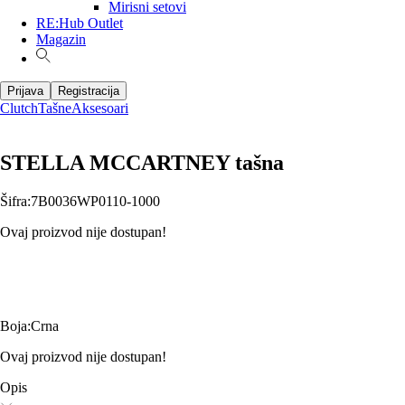
Mirisni setovi
RE:Hub Outlet
Magazin
Prijava
Registracija
Clutch
Tašne
Aksesoari
STELLA MCCARTNEY tašna
Šifra
:
7B0036WP0110-1000
Ovaj proizvod nije dostupan!
Boja
:
Crna
Ovaj proizvod nije dostupan!
Opis