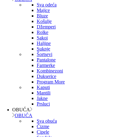
Sva odeća
Majice
Bluze
Košulje
Džemperi
Rolke
Sakoi
Haljine
Suknje
Šortsevi
Pantalone
Farmerke
Kombinezoni
Dukserice
Program More
Kaputi
Mantili
Jakne
Prsluci
OBUĆA
OBUĆA
Sva obuća
Čizme
Cipele