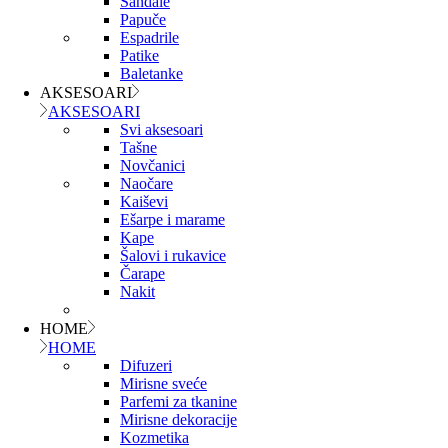
Sandale
Papuče
Espadrile
Patike
Baletanke
AKSESOARI
AKSESOARI
Svi aksesoari
Tašne
Novčanici
Naočare
Kaiševi
Ešarpe i marame
Kape
Šalovi i rukavice
Čarape
Nakit
HOME
HOME
Difuzeri
Mirisne sveće
Parfemi za tkanine
Mirisne dekoracije
Kozmetika