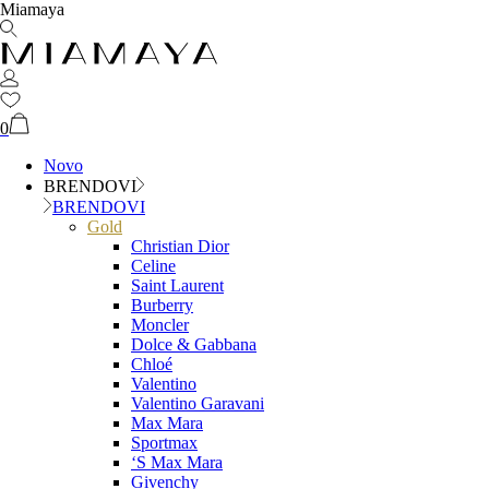
Miamaya
0
Novo
BRENDOVI
BRENDOVI
Gold
Christian Dior
Celine
Saint Laurent
Burberry
Moncler
Dolce & Gabbana
Chloé
Valentino
Valentino Garavani
Max Mara
Sportmax
‘S Max Mara
Givenchy