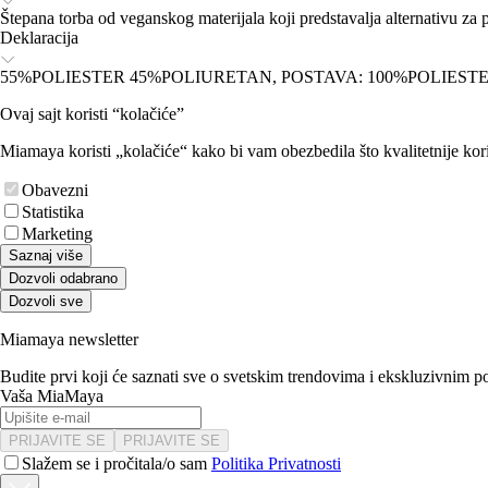
Štepana torba od veganskog materijala koji predstavalja alternativu z
Deklaracija
55%POLIESTER 45%POLIURETAN, POSTAVA: 100%POLIEST
Ovaj sajt koristi “kolačiće”
Miamaya koristi „kolačiće“ kako bi vam obezbedila što kvalitetnije kori
Obavezni
Statistika
Marketing
Saznaj više
Dozvoli odabrano
Dozvoli sve
Miamaya newsletter
Budite prvi koji će saznati sve o svetskim trendovima i ekskluzivnim 
Vaša MiaMaya
PRIJAVITE SE
PRIJAVITE SE
Slažem se i pročitala/o sam
Politika Privatnosti