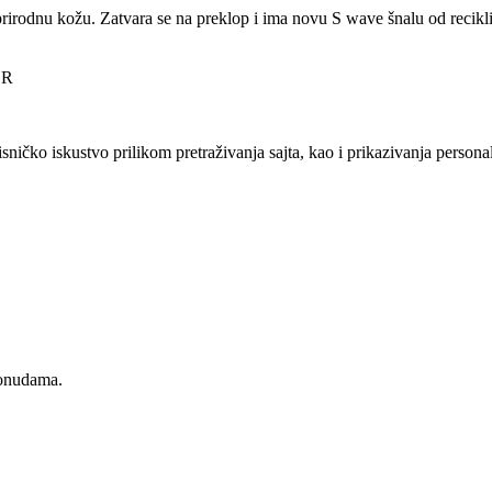
a prirodnu kožu. Zatvara se na preklop i ima novu S wave šnalu od rec
ER
sničko iskustvo prilikom pretraživanja sajta, kao i prikazivanja persona
ponudama.