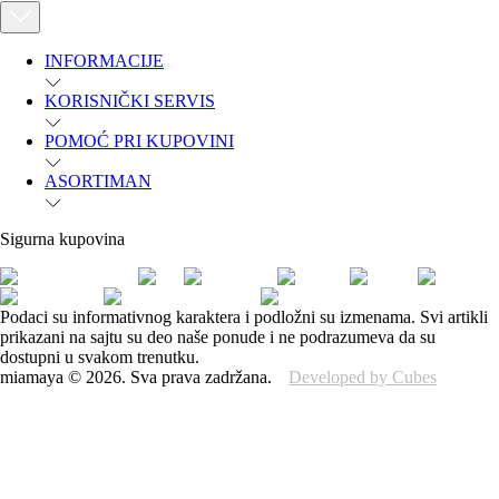
INFORMACIJE
KORISNIČKI SERVIS
POMOĆ PRI KUPOVINI
ASORTIMAN
Sigurna kupovina
Podaci su informativnog karaktera i podložni su izmenama. Svi artikli
prikazani na sajtu su deo naše ponude i ne podrazumeva da su
dostupni u svakom trenutku.
miamaya
©
2026
.
Sva prava zadržana.
Developed by Cubes