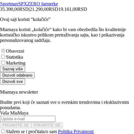
Sportmax
SPXZERO farmerke
35.390,00
RSD
|
21.290,00
RSD
19.161,00
RSD
Ovaj sajt koristi “kolačiće”
Miamaya koristi „kolačiće“ kako bi vam obezbedila što kvalitetnije
korisničko iskustvo prilikom pretraživanja sajta, kao i prikazivanja
personalizovanog sadržaja.
Obavezni
Statistika
Marketing
Saznaj više
Dozvoli odabrano
Dozvoli sve
Miamaya newsletter
Budite prvi koji će saznati sve o svetskim trendovima i ekskluzivnim
ponudama.
Vaša MiaMaya
PRIJAVITE SE
PRIJAVITE SE
Slažem se i pročitala/o sam
Politika Privatnosti