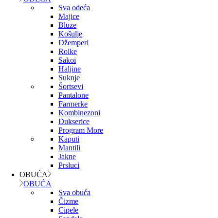
Sva odeća
Majice
Bluze
Košulje
Džemperi
Rolke
Sakoi
Haljine
Suknje
Šortsevi
Pantalone
Farmerke
Kombinezoni
Dukserice
Program More
Kaputi
Mantili
Jakne
Prsluci
OBUĆA
OBUĆA
Sva obuća
Čizme
Cipele