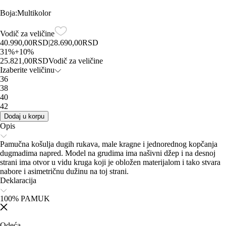
Boja
:
Multikolor
Vodič za veličine
40.990,00
RSD
|
28.690,00
RSD
31
%
+
10
%
25.821,00
RSD
Vodič za veličine
Izaberite veličinu
36
38
40
42
Dodaj u korpu
Opis
Pamučna košulja dugih rukava, male kragne i jednorednog kopčanja
dugmadima napred. Model na grudima ima našivni džep i na desnoj
strani ima otvor u vidu kruga koji je obložen materijalom i tako stvara
nabore i asimetričnu dužinu na toj strani.
Deklaracija
100% PAMUK
Odeća