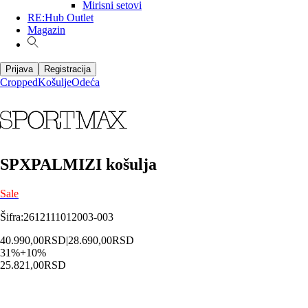
Mirisni setovi
RE:Hub Outlet
Magazin
Prijava
Registracija
Cropped
Košulje
Odeća
SPXPALMIZI košulja
Sale
Šifra
:
2612111012003-003
40.990,00
RSD
|
28.690,00
RSD
31
%
+
10
%
25.821,00
RSD