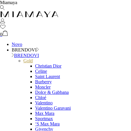
Miamaya
0
Novo
BRENDOVI
BRENDOVI
Gold
Christian Dior
Celine
Saint Laurent
Burberry
Moncler
Dolce & Gabbana
Chloé
Valentino
Valentino Garavani
Max Mara
Sportmax
‘S Max Mara
Givenchy