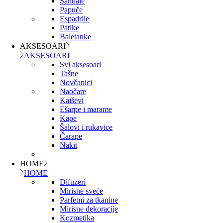
Sandale
Papuče
Espadrile
Patike
Baletanke
AKSESOARI
AKSESOARI
Svi aksesoari
Tašne
Novčanici
Naočare
Kaiševi
Ešarpe i marame
Kape
Šalovi i rukavice
Čarape
Nakit
HOME
HOME
Difuzeri
Mirisne sveće
Parfemi za tkanine
Mirisne dekoracije
Kozmetika