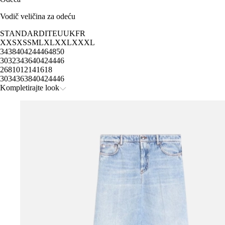
Vodič veličina za odeću
STANDARD
IT
EU
UK
FR
XXS
XS
S
M
L
XL
XXL
XXXL
34
38
40
42
44
46
48
50
30
32
34
36
40
42
44
46
2
6
8
10
12
14
16
18
30
34
36
38
40
42
44
46
Kompletirajte look