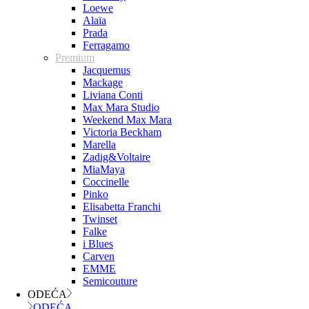
Loewe
Alaïa
Prada
Ferragamo
Premium
Jacquemus
Mackage
Liviana Conti
Max Mara Studio
Weekend Max Mara
Victoria Beckham
Marella
Zadig&Voltaire
MiaMaya
Coccinelle
Pinko
Elisabetta Franchi
Twinset
Falke
i Blues
Carven
EMME
Semicouture
ODEĆA
ODEĆA