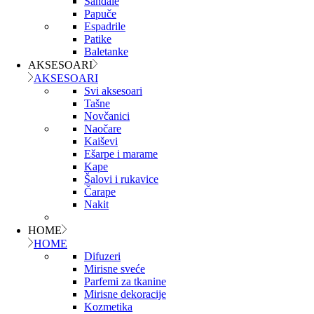
Sandale
Papuče
Espadrile
Patike
Baletanke
AKSESOARI
AKSESOARI
Svi aksesoari
Tašne
Novčanici
Naočare
Kaiševi
Ešarpe i marame
Kape
Šalovi i rukavice
Čarape
Nakit
HOME
HOME
Difuzeri
Mirisne sveće
Parfemi za tkanine
Mirisne dekoracije
Kozmetika