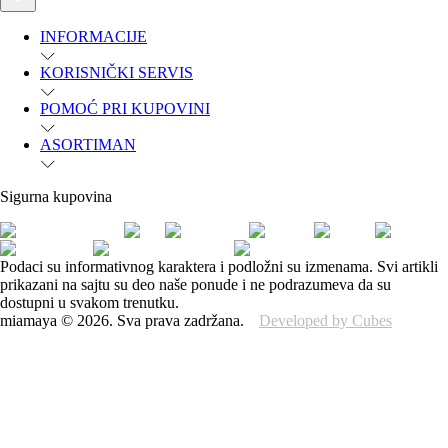
INFORMACIJE
KORISNIČKI SERVIS
POMOĆ PRI KUPOVINI
ASORTIMAN
Sigurna kupovina
Podaci su informativnog karaktera i podložni su izmenama. Svi artikli
prikazani na sajtu su deo naše ponude i ne podrazumeva da su
dostupni u svakom trenutku.
miamaya
©
2026
.
Sva prava zadržana.
Developed by Cubes