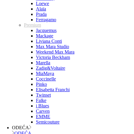
Loewe
Alaïa
Prada
Ferragamo
Premium
Jacquemus
Mackage
Liviana Conti
Max Mara Studio
Weekend Max Mara
Victoria Beckham
Marella
Zadig&Voltaire
MiaMaya
Coccinelle
Pinko
Elisabetta Franchi
Twinset
Falke
i Blues
Carven
EMME
Semicouture
ODEĆA
ODEĆA