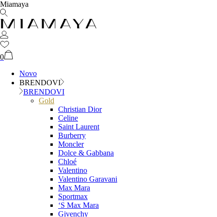
Miamaya
0
Novo
BRENDOVI
BRENDOVI
Gold
Christian Dior
Celine
Saint Laurent
Burberry
Moncler
Dolce & Gabbana
Chloé
Valentino
Valentino Garavani
Max Mara
Sportmax
‘S Max Mara
Givenchy