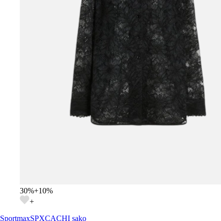
30
%
+
10
%
+
Sportmax
SPXCACHI sako