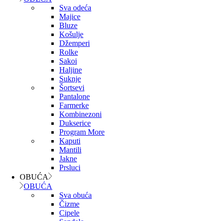
Sva odeća
Majice
Bluze
Košulje
Džemperi
Rolke
Sakoi
Haljine
Suknje
Šortsevi
Pantalone
Farmerke
Kombinezoni
Dukserice
Program More
Kaputi
Mantili
Jakne
Prsluci
OBUĆA
OBUĆA
Sva obuća
Čizme
Cipele