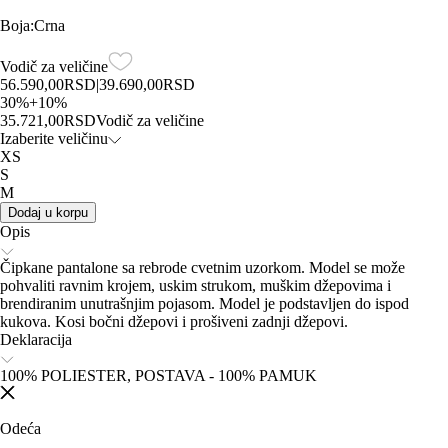
Boja
:
Crna
Vodič za veličine
56.590,00
RSD
|
39.690,00
RSD
30
%
+
10
%
35.721,00
RSD
Vodič za veličine
Izaberite veličinu
XS
S
M
Dodaj u korpu
Opis
Čipkane pantalone sa rebrode cvetnim uzorkom. Model se može
pohvaliti ravnim krojem, uskim strukom, muškim džepovima i
brendiranim unutrašnjim pojasom. Model je podstavljen do ispod
kukova. Kosi bočni džepovi i prošiveni zadnji džepovi.
Deklaracija
100% POLIESTER, POSTAVA - 100% PAMUK
Odeća