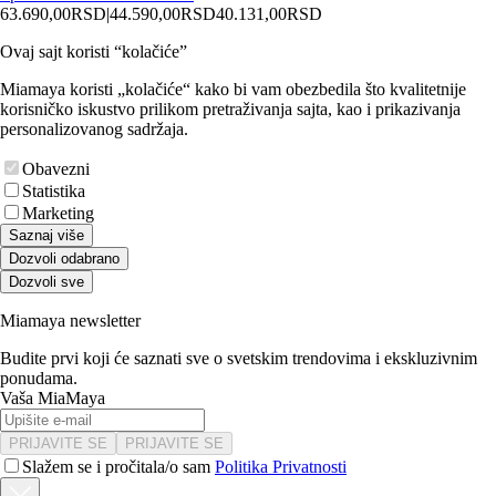
63.690,00
RSD
|
44.590,00
RSD
40.131,00
RSD
Ovaj sajt koristi “kolačiće”
Miamaya koristi „kolačiće“ kako bi vam obezbedila što kvalitetnije
korisničko iskustvo prilikom pretraživanja sajta, kao i prikazivanja
personalizovanog sadržaja.
Obavezni
Statistika
Marketing
Saznaj više
Dozvoli odabrano
Dozvoli sve
Miamaya newsletter
Budite prvi koji će saznati sve o svetskim trendovima i ekskluzivnim
ponudama.
Vaša MiaMaya
PRIJAVITE SE
PRIJAVITE SE
Slažem se i pročitala/o sam
Politika Privatnosti