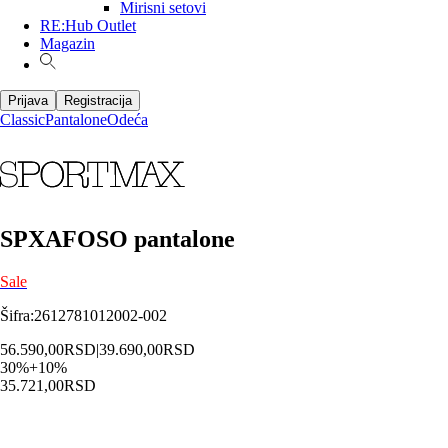
Mirisni setovi
RE:Hub Outlet
Magazin
Prijava
Registracija
Classic
Pantalone
Odeća
SPXAFOSO pantalone
Sale
Šifra
:
2612781012002-002
56.590,00
RSD
|
39.690,00
RSD
30
%
+
10
%
35.721,00
RSD