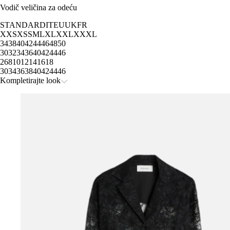
Vodič veličina za odeću
STANDARD
IT
EU
UK
FR
XXS
XS
S
M
L
XL
XXL
XXXL
34
38
40
42
44
46
48
50
30
32
34
36
40
42
44
46
2
6
8
10
12
14
16
18
30
34
36
38
40
42
44
46
Kompletirajte look