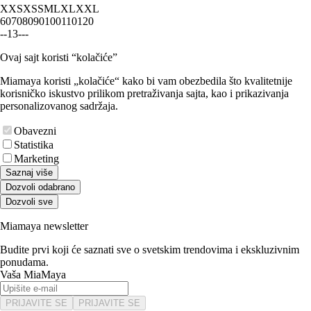
XXS
XS
S
M
L
XL
XXL
60
70
80
90
100
110
120
-
-
1
3
-
-
-
Ovaj sajt koristi “kolačiće”
Miamaya koristi „kolačiće“ kako bi vam obezbedila što kvalitetnije
korisničko iskustvo prilikom pretraživanja sajta, kao i prikazivanja
personalizovanog sadržaja.
Obavezni
Statistika
Marketing
Saznaj više
Dozvoli odabrano
Dozvoli sve
Miamaya newsletter
Budite prvi koji će saznati sve o svetskim trendovima i ekskluzivnim
ponudama.
Vaša MiaMaya
PRIJAVITE SE
PRIJAVITE SE