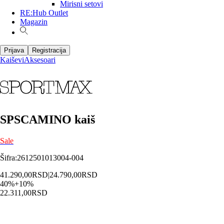
Mirisni setovi
RE:Hub Outlet
Magazin
Prijava
Registracija
Kaiševi
Aksesoari
SPSCAMINO kaiš
Sale
Šifra
:
2612501013004-004
41.290,00
RSD
|
24.790,00
RSD
40
%
+
10
%
22.311,00
RSD