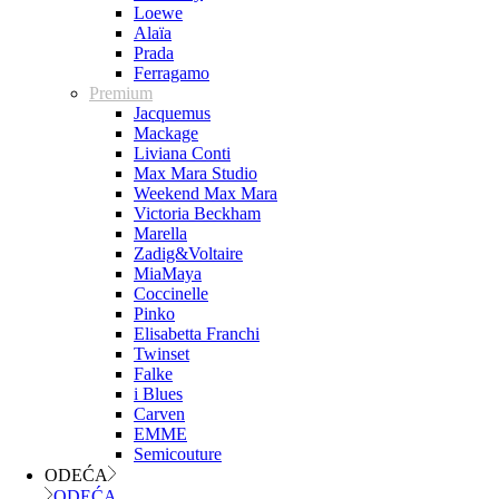
Loewe
Alaïa
Prada
Ferragamo
Premium
Jacquemus
Mackage
Liviana Conti
Max Mara Studio
Weekend Max Mara
Victoria Beckham
Marella
Zadig&Voltaire
MiaMaya
Coccinelle
Pinko
Elisabetta Franchi
Twinset
Falke
i Blues
Carven
EMME
Semicouture
ODEĆA
ODEĆA