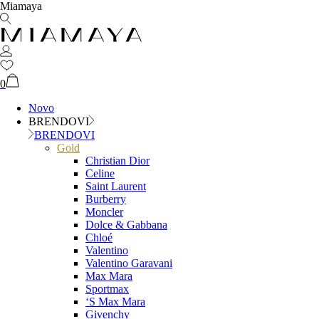
Miamaya
0
Novo
BRENDOVI
BRENDOVI
Gold
Christian Dior
Celine
Saint Laurent
Burberry
Moncler
Dolce & Gabbana
Chloé
Valentino
Valentino Garavani
Max Mara
Sportmax
‘S Max Mara
Givenchy