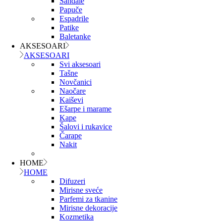
Sandale
Papuče
Espadrile
Patike
Baletanke
AKSESOARI
AKSESOARI
Svi aksesoari
Tašne
Novčanici
Naočare
Kaiševi
Ešarpe i marame
Kape
Šalovi i rukavice
Čarape
Nakit
HOME
HOME
Difuzeri
Mirisne sveće
Parfemi za tkanine
Mirisne dekoracije
Kozmetika