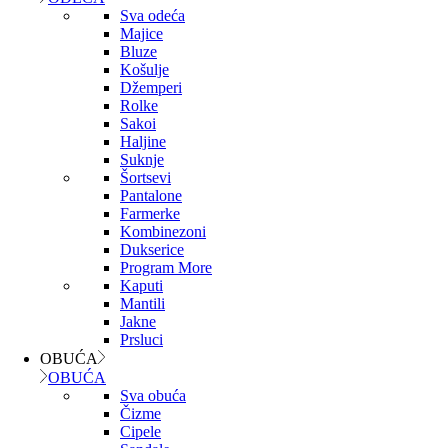
Sva odeća
Majice
Bluze
Košulje
Džemperi
Rolke
Sakoi
Haljine
Suknje
Šortsevi
Pantalone
Farmerke
Kombinezoni
Dukserice
Program More
Kaputi
Mantili
Jakne
Prsluci
OBUĆA
OBUĆA
Sva obuća
Čizme
Cipele