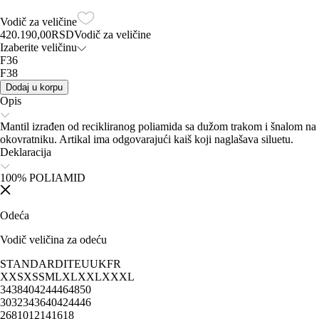
Vodič za veličine
420.190,00
RSD
Vodič za veličine
Izaberite veličinu
F36
F38
Dodaj u korpu
Opis
Mantil izrađen od recikliranog poliamida sa dužom trakom i šnalom na
okovratniku. Artikal ima odgovarajući kaiš koji naglašava siluetu.
Deklaracija
100% POLIAMID
Odeća
Vodič veličina za odeću
STANDARD
IT
EU
UK
FR
XXS
XS
S
M
L
XL
XXL
XXXL
34
38
40
42
44
46
48
50
30
32
34
36
40
42
44
46
2
6
8
10
12
14
16
18