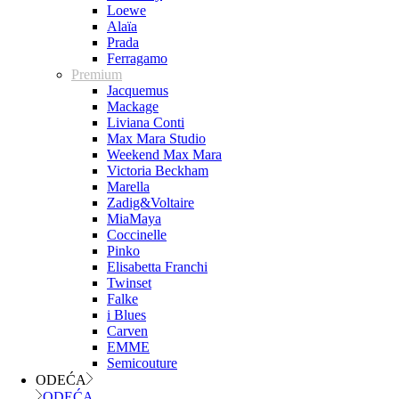
Loewe
Alaïa
Prada
Ferragamo
Premium
Jacquemus
Mackage
Liviana Conti
Max Mara Studio
Weekend Max Mara
Victoria Beckham
Marella
Zadig&Voltaire
MiaMaya
Coccinelle
Pinko
Elisabetta Franchi
Twinset
Falke
i Blues
Carven
EMME
Semicouture
ODEĆA
ODEĆA