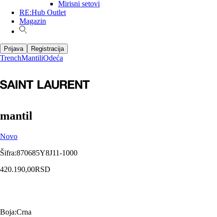
Mirisni setovi
RE:Hub Outlet
Magazin
Prijava
Registracija
Trench
Mantili
Odeća
mantil
Novo
Šifra
:
870685Y8J11-1000
420.190,00
RSD
Boja
:
Crna