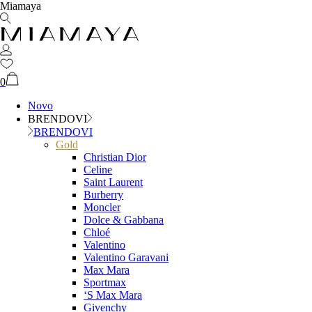
Miamaya
0
Novo
BRENDOVI
BRENDOVI
Gold
Christian Dior
Celine
Saint Laurent
Burberry
Moncler
Dolce & Gabbana
Chloé
Valentino
Valentino Garavani
Max Mara
Sportmax
‘S Max Mara
Givenchy