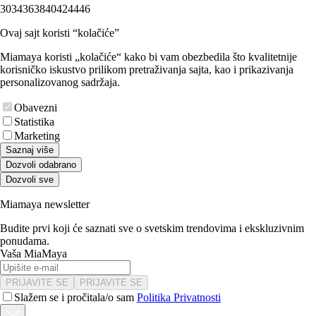
30
34
36
38
40
42
44
46
Ovaj sajt koristi “kolačiće”
Miamaya koristi „kolačiće“ kako bi vam obezbedila što kvalitetnije
korisničko iskustvo prilikom pretraživanja sajta, kao i prikazivanja
personalizovanog sadržaja.
Obavezni
Statistika
Marketing
Saznaj više
Dozvoli odabrano
Dozvoli sve
Miamaya newsletter
Budite prvi koji će saznati sve o svetskim trendovima i ekskluzivnim
ponudama.
Vaša MiaMaya
PRIJAVITE SE
PRIJAVITE SE
Slažem se i pročitala/o sam
Politika Privatnosti