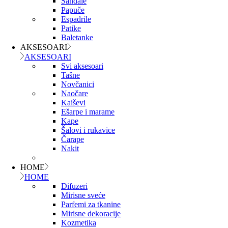
Sandale
Papuče
Espadrile
Patike
Baletanke
AKSESOARI
AKSESOARI
Svi aksesoari
Tašne
Novčanici
Naočare
Kaiševi
Ešarpe i marame
Kape
Šalovi i rukavice
Čarape
Nakit
HOME
HOME
Difuzeri
Mirisne sveće
Parfemi za tkanine
Mirisne dekoracije
Kozmetika