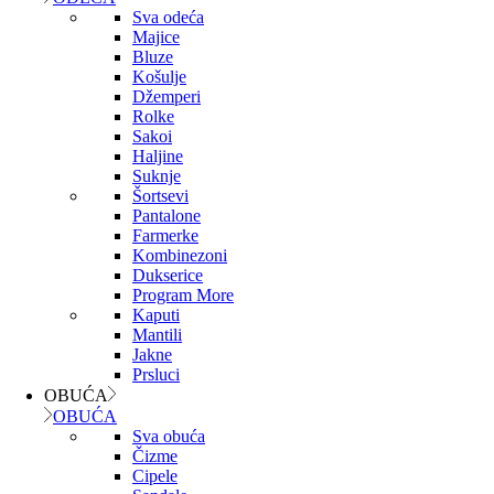
Sva odeća
Majice
Bluze
Košulje
Džemperi
Rolke
Sakoi
Haljine
Suknje
Šortsevi
Pantalone
Farmerke
Kombinezoni
Dukserice
Program More
Kaputi
Mantili
Jakne
Prsluci
OBUĆA
OBUĆA
Sva obuća
Čizme
Cipele