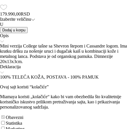
179.990,00
RSD
Izaberite veličinu
U
Dodaj u korpu
Opis
Mini verzija College tašne sa Shevron štepom i Cassandre logom. Ima
kratku dršku za nošenje uruci i dugačak kaiš u kombinaciji kože i
metalnog lanca. Podstava je od organskog pamuka. Dimnezije
20x13x3cm.
Deklaracija
100% TELEĆA KOŽA, POSTAVA - 100% PAMUK
Ovaj sajt koristi “kolačiće”
Miamaya koristi „kolačiće“ kako bi vam obezbedila što kvalitetnije
korisničko iskustvo prilikom pretraživanja sajta, kao i prikazivanja
personalizovanog sadržaja.
Obavezni
Statistika
Marketing