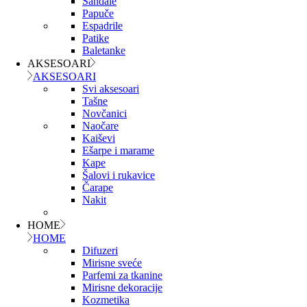
Sandale
Papuče
Espadrile
Patike
Baletanke
AKSESOARI
AKSESOARI
Svi aksesoari
Tašne
Novčanici
Naočare
Kaiševi
Ešarpe i marame
Kape
Šalovi i rukavice
Čarape
Nakit
HOME
HOME
Difuzeri
Mirisne sveće
Parfemi za tkanine
Mirisne dekoracije
Kozmetika