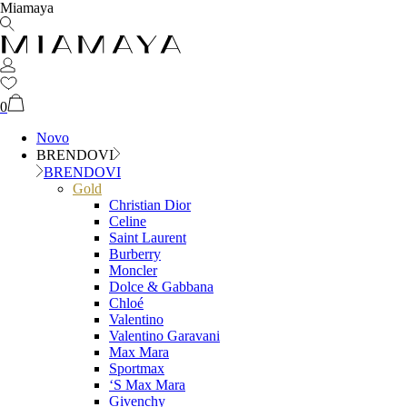
Miamaya
0
Novo
BRENDOVI
BRENDOVI
Gold
Christian Dior
Celine
Saint Laurent
Burberry
Moncler
Dolce & Gabbana
Chloé
Valentino
Valentino Garavani
Max Mara
Sportmax
‘S Max Mara
Givenchy