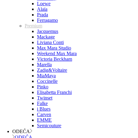
Loewe
Alaïa
Prada
Ferragamo
Premium
Jacquemus
Mackage
Liviana Conti
Max Mara Studio
Weekend Max Mara
Victoria Beckham
Marella
Zadig&Voltaire
MiaMaya
Coccinelle
Pinko
Elisabetta Franchi
Twinset
Falke
i Blues
Carven
EMME
Semicouture
ODEĆA
ODEĆA