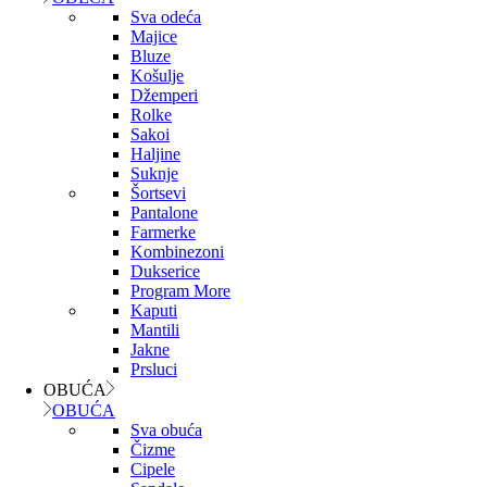
Sva odeća
Majice
Bluze
Košulje
Džemperi
Rolke
Sakoi
Haljine
Suknje
Šortsevi
Pantalone
Farmerke
Kombinezoni
Dukserice
Program More
Kaputi
Mantili
Jakne
Prsluci
OBUĆA
OBUĆA
Sva obuća
Čizme
Cipele