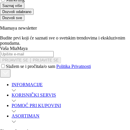
Saznaj više
Dozvoli odabrano
Dozvoli sve
Miamaya newsletter
Budite prvi koji će saznati sve o svetskim trendovima i ekskluzivnim
ponudama.
Vaša MiaMaya
PRIJAVITE SE
PRIJAVITE SE
Slažem se i pročitala/o sam
Politika Privatnosti
INFORMACIJE
KORISNIČKI SERVIS
POMOĆ PRI KUPOVINI
ASORTIMAN