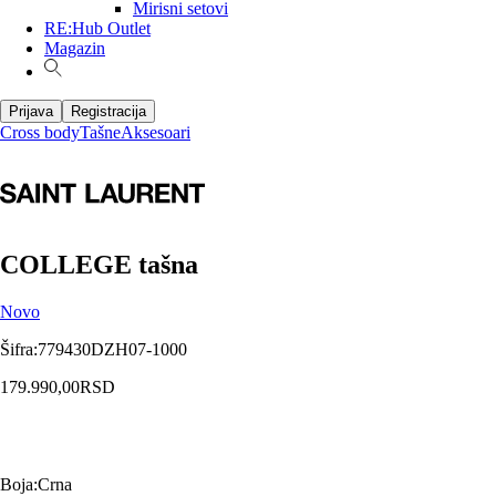
Mirisni setovi
RE:Hub Outlet
Magazin
Prijava
Registracija
Cross body
Tašne
Aksesoari
COLLEGE tašna
Novo
Šifra
:
779430DZH07-1000
179.990,00
RSD
Boja
:
Crna