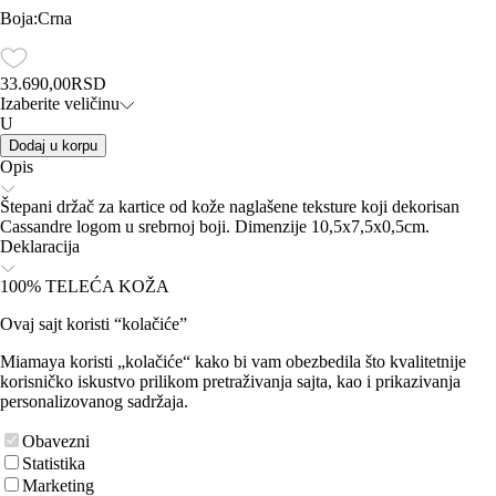
Boja
:
Crna
33.690,00
RSD
Izaberite veličinu
U
Dodaj u korpu
Opis
Štepani držač za kartice od kože naglašene teksture koji dekorisan
Cassandre logom u srebrnoj boji. Dimenzije 10,5x7,5x0,5cm.
Deklaracija
100% TELEĆA KOŽA
Ovaj sajt koristi “kolačiće”
Miamaya koristi „kolačiće“ kako bi vam obezbedila što kvalitetnije
korisničko iskustvo prilikom pretraživanja sajta, kao i prikazivanja
personalizovanog sadržaja.
Obavezni
Statistika
Marketing