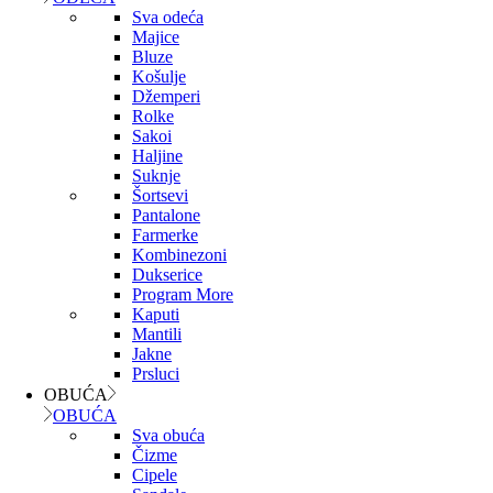
Sva odeća
Majice
Bluze
Košulje
Džemperi
Rolke
Sakoi
Haljine
Suknje
Šortsevi
Pantalone
Farmerke
Kombinezoni
Dukserice
Program More
Kaputi
Mantili
Jakne
Prsluci
OBUĆA
OBUĆA
Sva obuća
Čizme
Cipele