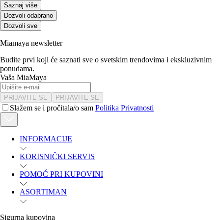
Saznaj više
Dozvoli odabrano
Dozvoli sve
Miamaya newsletter
Budite prvi koji će saznati sve o svetskim trendovima i ekskluzivnim
ponudama.
Vaša MiaMaya
PRIJAVITE SE
PRIJAVITE SE
Slažem se i pročitala/o sam
Politika Privatnosti
INFORMACIJE
KORISNIČKI SERVIS
POMOĆ PRI KUPOVINI
ASORTIMAN
Sigurna kupovina