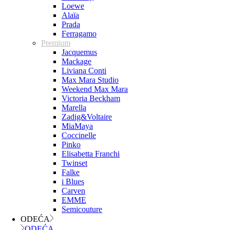
Loewe
Alaïa
Prada
Ferragamo
Premium
Jacquemus
Mackage
Liviana Conti
Max Mara Studio
Weekend Max Mara
Victoria Beckham
Marella
Zadig&Voltaire
MiaMaya
Coccinelle
Pinko
Elisabetta Franchi
Twinset
Falke
i Blues
Carven
EMME
Semicouture
ODEĆA
ODEĆA