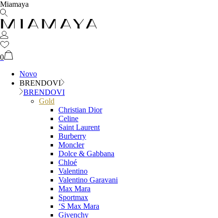
Miamaya
0
Novo
BRENDOVI
BRENDOVI
Gold
Christian Dior
Celine
Saint Laurent
Burberry
Moncler
Dolce & Gabbana
Chloé
Valentino
Valentino Garavani
Max Mara
Sportmax
‘S Max Mara
Givenchy