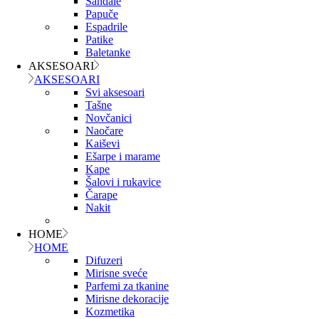
Sandale
Papuče
Espadrile
Patike
Baletanke
AKSESOARI
AKSESOARI
Svi aksesoari
Tašne
Novčanici
Naočare
Kaiševi
Ešarpe i marame
Kape
Šalovi i rukavice
Čarape
Nakit
HOME
HOME
Difuzeri
Mirisne sveće
Parfemi za tkanine
Mirisne dekoracije
Kozmetika