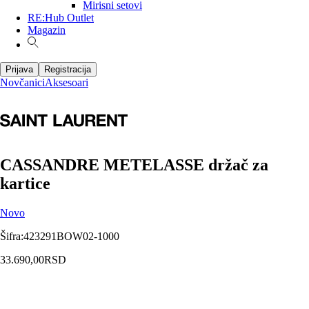
Mirisni setovi
RE:Hub Outlet
Magazin
Prijava
Registracija
Novčanici
Aksesoari
CASSANDRE METELASSE držač za
kartice
Novo
Šifra
:
423291BOW02-1000
33.690,00
RSD