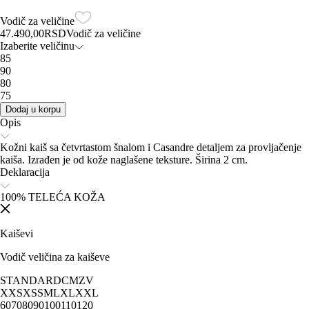
Vodič za veličine
47.490,00
RSD
Vodič za veličine
Izaberite veličinu
85
90
80
75
Dodaj u korpu
Opis
Kožni kaiš sa četvrtastom šnalom i Casandre detaljem za provljačenje
kaiša. Izrađen je od kože naglašene teksture. Širina 2 cm.
Deklaracija
100% TELEĆA KOŽA
Kaiševi
Vodič veličina za kaiševe
STANDARD
CM
ZV
XXS
XS
S
M
L
XL
XXL
60
70
80
90
100
110
120