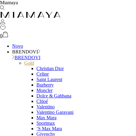
Miamaya
0
Novo
BRENDOVI
BRENDOVI
Gold
Christian Dior
Celine
Saint Laurent
Burberry
Moncler
Dolce & Gabbana
Chloé
Valentino
Valentino Garavani
Max Mara
Sportmax
‘S Max Mara
Givenchy