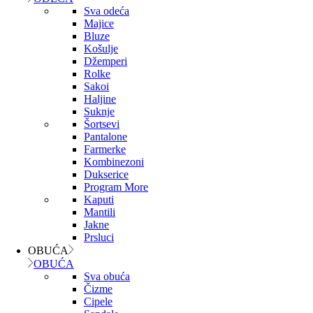
Sva odeća
Majice
Bluze
Košulje
Džemperi
Rolke
Sakoi
Haljine
Suknje
Šortsevi
Pantalone
Farmerke
Kombinezoni
Dukserice
Program More
Kaputi
Mantili
Jakne
Prsluci
OBUĆA
OBUĆA
Sva obuća
Čizme
Cipele