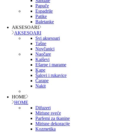
Sandale
Papuče
Espadrile
Patike
Baletanke
AKSESOARI
AKSESOARI
Svi aksesoari
Tašne
Novčanici
Naočare
Kaiševi
Ešarpe i marame
Kape
Šalovi i rukavice
Čarape
Nakit
HOME
HOME
Difuzeri
Mirisne sveće
Parfemi za tkanine
Mirisne dekoracije
Kozmetika