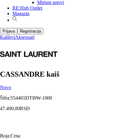
Mirisni setovi
RE:Hub Outlet
Magazin
Prijava
Registracija
Kaiševi
Aksesoari
CASSANDRE kaiš
Novo
Šifra
:
554465DTI0W-1000
47.490,00
RSD
Boja
:
Crna