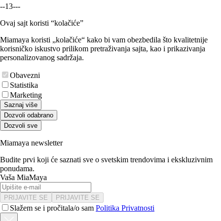
-
-
1
3
-
-
-
Ovaj sajt koristi “kolačiće”
Miamaya koristi „kolačiće“ kako bi vam obezbedila što kvalitetnije
korisničko iskustvo prilikom pretraživanja sajta, kao i prikazivanja
personalizovanog sadržaja.
Obavezni
Statistika
Marketing
Saznaj više
Dozvoli odabrano
Dozvoli sve
Miamaya newsletter
Budite prvi koji će saznati sve o svetskim trendovima i ekskluzivnim
ponudama.
Vaša MiaMaya
PRIJAVITE SE
PRIJAVITE SE
Slažem se i pročitala/o sam
Politika Privatnosti