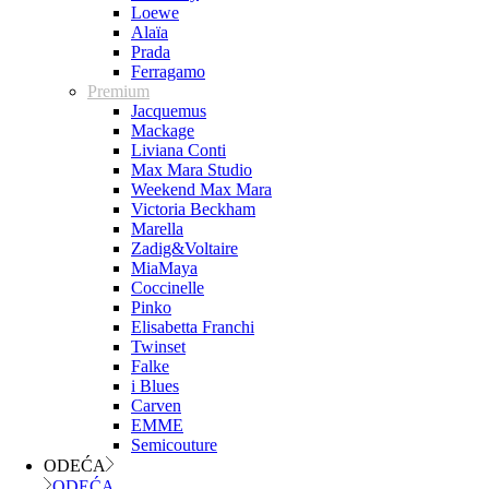
Loewe
Alaïa
Prada
Ferragamo
Premium
Jacquemus
Mackage
Liviana Conti
Max Mara Studio
Weekend Max Mara
Victoria Beckham
Marella
Zadig&Voltaire
MiaMaya
Coccinelle
Pinko
Elisabetta Franchi
Twinset
Falke
i Blues
Carven
EMME
Semicouture
ODEĆA
ODEĆA