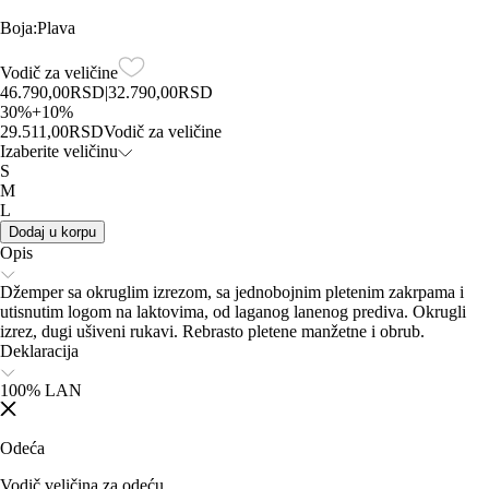
Boja
:
Plava
Vodič za veličine
46.790,00
RSD
|
32.790,00
RSD
30
%
+
10
%
29.511,00
RSD
Vodič za veličine
Izaberite veličinu
S
M
L
Dodaj u korpu
Opis
Džemper sa okruglim izrezom, sa jednobojnim pletenim zakrpama i
utisnutim logom na laktovima, od laganog lanenog prediva. Okrugli
izrez, dugi ušiveni rukavi. Rebrasto pletene manžetne i obrub.
Deklaracija
100% LAN
Odeća
Vodič veličina za odeću