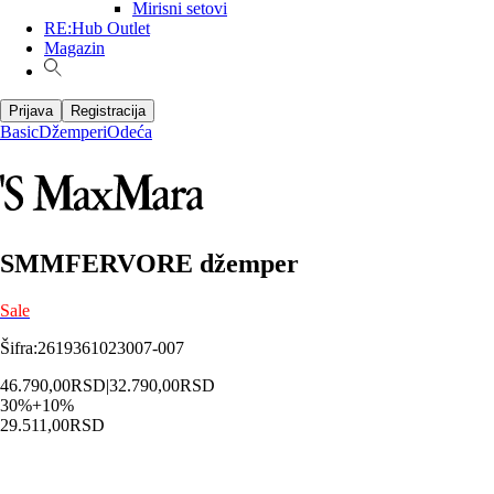
Mirisni setovi
RE:Hub Outlet
Magazin
Prijava
Registracija
Basic
Džemperi
Odeća
SMMFERVORE džemper
Sale
Šifra
:
2619361023007-007
46.790,00
RSD
|
32.790,00
RSD
30
%
+
10
%
29.511,00
RSD