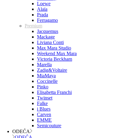
Loewe
Alaïa
Prada
Ferragamo
Premium
Jacquemus
Mackage
Liviana Conti
Max Mara Studio
Weekend Max Mara
Victoria Beckham
Marella
Zadig&Voltaire
MiaMaya
Coccinelle
Pinko
Elisabetta Franchi
Twinset
Falke
i Blues
Carven
EMME
Semicouture
ODEĆA
ODEĆA