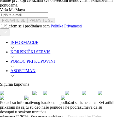
Budite prvi koji će saznati sve o svetskim trendovima i ekskluzivnim
ponudama.
Vaša MiaMaya
PRIJAVITE SE
PRIJAVITE SE
Slažem se i pročitala/o sam
Politika Privatnosti
INFORMACIJE
KORISNIČKI SERVIS
POMOĆ PRI KUPOVINI
ASORTIMAN
Sigurna kupovina
Podaci su informativnog karaktera i podložni su izmenama. Svi artikli
prikazani na sajtu su deo naše ponude i ne podrazumeva da su
dostupni u svakom trenutku.
miamaya
©
2026
.
Sva prava zadržana.
Developed by Cubes