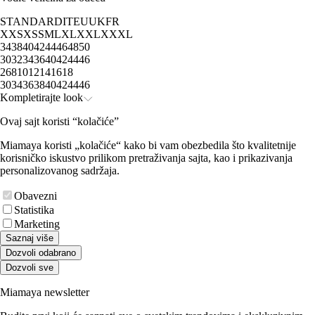
STANDARD
IT
EU
UK
FR
XXS
XS
S
M
L
XL
XXL
XXXL
34
38
40
42
44
46
48
50
30
32
34
36
40
42
44
46
2
6
8
10
12
14
16
18
30
34
36
38
40
42
44
46
Kompletirajte look
Ovaj sajt koristi “kolačiće”
Miamaya koristi „kolačiće“ kako bi vam obezbedila što kvalitetnije
korisničko iskustvo prilikom pretraživanja sajta, kao i prikazivanja
personalizovanog sadržaja.
Obavezni
Statistika
Marketing
Saznaj više
Dozvoli odabrano
Dozvoli sve
Miamaya newsletter