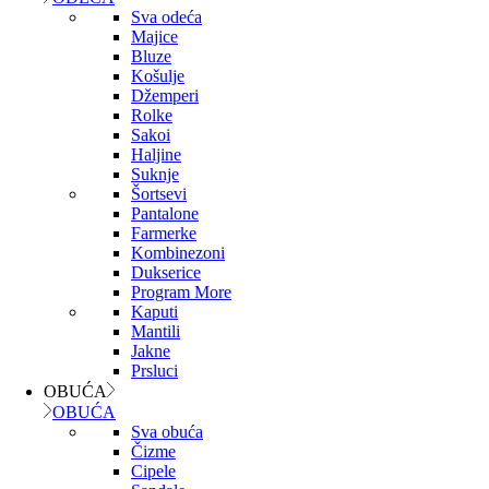
Sva odeća
Majice
Bluze
Košulje
Džemperi
Rolke
Sakoi
Haljine
Suknje
Šortsevi
Pantalone
Farmerke
Kombinezoni
Dukserice
Program More
Kaputi
Mantili
Jakne
Prsluci
OBUĆA
OBUĆA
Sva obuća
Čizme
Cipele