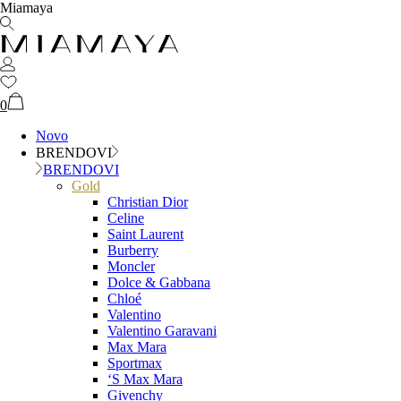
Miamaya
0
Novo
BRENDOVI
BRENDOVI
Gold
Christian Dior
Celine
Saint Laurent
Burberry
Moncler
Dolce & Gabbana
Chloé
Valentino
Valentino Garavani
Max Mara
Sportmax
‘S Max Mara
Givenchy