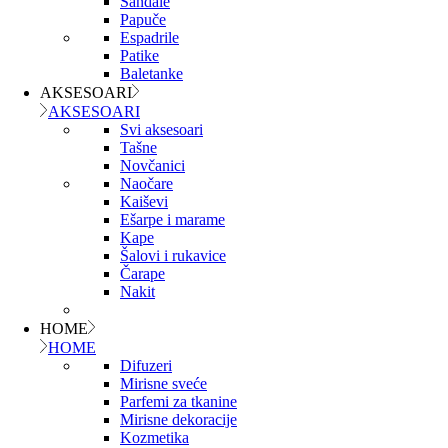
Sandale
Papuče
Espadrile
Patike
Baletanke
AKSESOARI
AKSESOARI
Svi aksesoari
Tašne
Novčanici
Naočare
Kaiševi
Ešarpe i marame
Kape
Šalovi i rukavice
Čarape
Nakit
HOME
HOME
Difuzeri
Mirisne sveće
Parfemi za tkanine
Mirisne dekoracije
Kozmetika