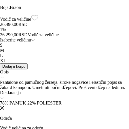
Boja
:
Braon
Vodič za veličine
26.490,00
RSD
1
%
26.290,00
RSD
Vodič za veličine
Izaberite veličinu
S
M
L
XL
Dodaj u korpu
Opis
Pantalone od pamučnog žerseja, široke nogavice i elastični pojas sa
žakard kanapom. Umetnuti bočni džepovi. Prošiveni džep na leđima.
Deklaracija
78% PAMUK 22% POLIESTER
Odeća
Vodič veličina za odeću