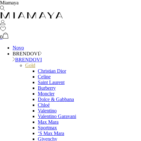
Miamaya
0
Novo
BRENDOVI
BRENDOVI
Gold
Christian Dior
Celine
Saint Laurent
Burberry
Moncler
Dolce & Gabbana
Chloé
Valentino
Valentino Garavani
Max Mara
Sportmax
‘S Max Mara
Givenchy