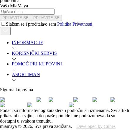
ponudama.
Vaša MiaMaya
PRIJAVITE SE
PRIJAVITE SE
Slažem se i pročitala/o sam
Politika Privatnosti
INFORMACIJE
KORISNIČKI SERVIS
POMOĆ PRI KUPOVINI
ASORTIMAN
Sigurna kupovina
Podaci su informativnog karaktera i podložni su izmenama. Svi artikli
prikazani na sajtu su deo naše ponude i ne podrazumeva da su
dostupni u svakom trenutku.
miamaya
©
2026
.
Sva prava zadržana.
Developed by Cubes