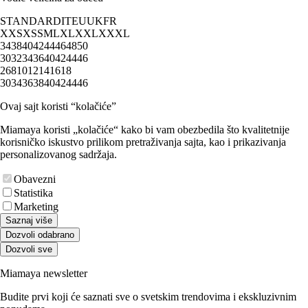
STANDARD
IT
EU
UK
FR
XXS
XS
S
M
L
XL
XXL
XXXL
34
38
40
42
44
46
48
50
30
32
34
36
40
42
44
46
2
6
8
10
12
14
16
18
30
34
36
38
40
42
44
46
Ovaj sajt koristi “kolačiće”
Miamaya koristi „kolačiće“ kako bi vam obezbedila što kvalitetnije
korisničko iskustvo prilikom pretraživanja sajta, kao i prikazivanja
personalizovanog sadržaja.
Obavezni
Statistika
Marketing
Saznaj više
Dozvoli odabrano
Dozvoli sve
Miamaya newsletter
Budite prvi koji će saznati sve o svetskim trendovima i ekskluzivnim