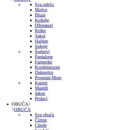
Sva odeća
Majice
Bluze
Košulje
Džemperi
Rolke
Sakoi
Haljine
Suknje
Šortsevi
Pantalone
Farmerke
Kombinezoni
Dukserice
Program More
Kaputi
Mantili
Jakne
Prsluci
OBUĆA
OBUĆA
Sva obuća
Čizme
Cipele