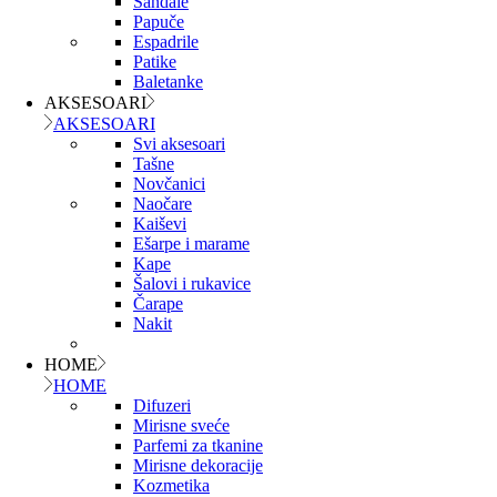
Sandale
Papuče
Espadrile
Patike
Baletanke
AKSESOARI
AKSESOARI
Svi aksesoari
Tašne
Novčanici
Naočare
Kaiševi
Ešarpe i marame
Kape
Šalovi i rukavice
Čarape
Nakit
HOME
HOME
Difuzeri
Mirisne sveće
Parfemi za tkanine
Mirisne dekoracije
Kozmetika