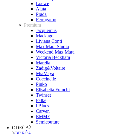
Loewe
Alaïa
Prada
Ferragamo
Premium
Jacquemus
Mackage
Liviana Conti
Max Mara Studio
Weekend Max Mara
Victoria Beckham
Marella
Zadig&Voltaire
MiaMaya
Coccinelle
Pinko
Elisabetta Franchi
Twinset
Falke
i Blues
Carven
EMME
Semicouture
ODEĆA
ODEĆA