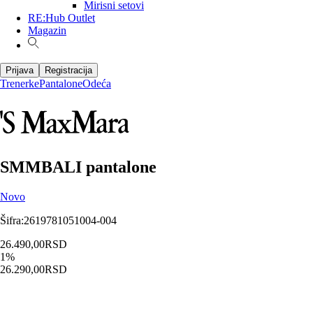
Mirisni setovi
RE:Hub Outlet
Magazin
Prijava
Registracija
Trenerke
Pantalone
Odeća
SMMBALI pantalone
Novo
Šifra
:
2619781051004-004
26.490,00
RSD
1
%
26.290,00
RSD