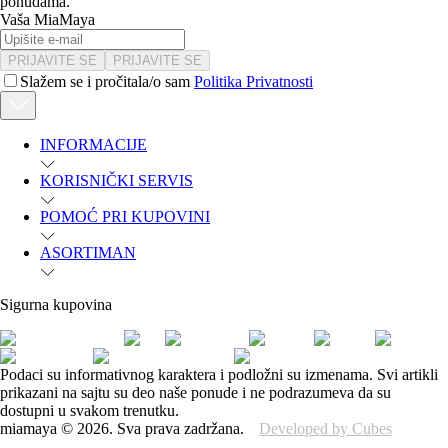
ponudama.
Vaša MiaMaya
PRIJAVITE SE
PRIJAVITE SE
Slažem se i pročitala/o sam
Politika Privatnosti
INFORMACIJE
KORISNIČKI SERVIS
POMOĆ PRI KUPOVINI
ASORTIMAN
Sigurna kupovina
Podaci su informativnog karaktera i podložni su izmenama. Svi artikli
prikazani na sajtu su deo naše ponude i ne podrazumeva da su
dostupni u svakom trenutku.
miamaya
©
2026
.
Sva prava zadržana.
Developed by Cubes