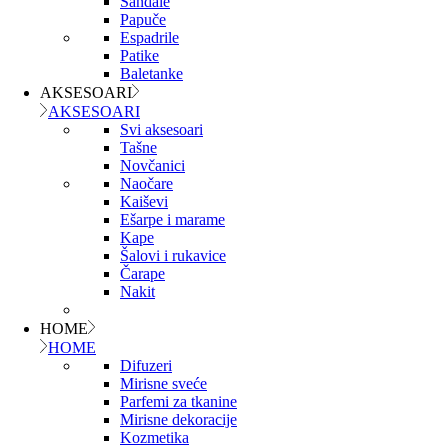
Sandale
Papuče
Espadrile
Patike
Baletanke
AKSESOARI
AKSESOARI
Svi aksesoari
Tašne
Novčanici
Naočare
Kaiševi
Ešarpe i marame
Kape
Šalovi i rukavice
Čarape
Nakit
HOME
HOME
Difuzeri
Mirisne sveće
Parfemi za tkanine
Mirisne dekoracije
Kozmetika