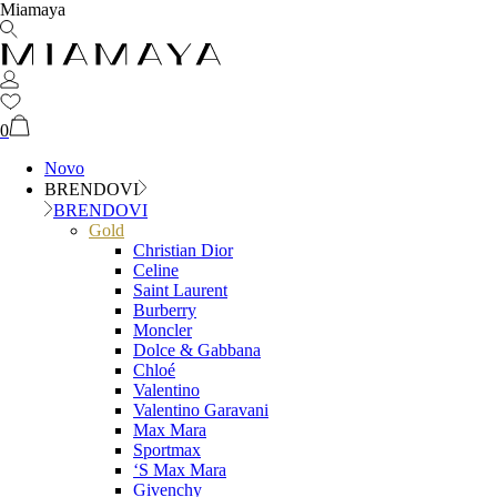
Miamaya
0
Novo
BRENDOVI
BRENDOVI
Gold
Christian Dior
Celine
Saint Laurent
Burberry
Moncler
Dolce & Gabbana
Chloé
Valentino
Valentino Garavani
Max Mara
Sportmax
‘S Max Mara
Givenchy