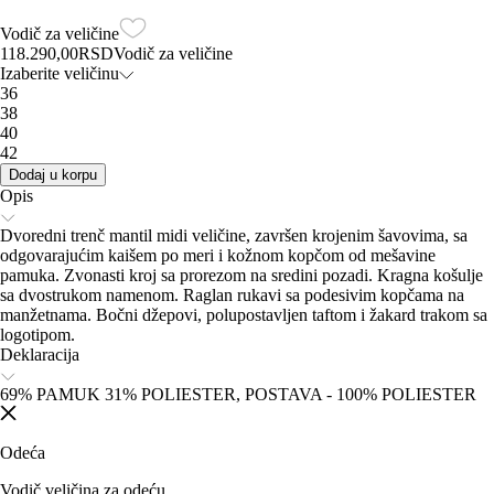
Vodič za veličine
118.290,00
RSD
Vodič za veličine
Izaberite veličinu
36
38
40
42
Dodaj u korpu
Opis
Dvoredni trenč mantil midi veličine, završen krojenim šavovima, sa
odgovarajućim kaišem po meri i kožnom kopčom od mešavine
pamuka. Zvonasti kroj sa prorezom na sredini pozadi. Kragna košulje
sa dvostrukom namenom. Raglan rukavi sa podesivim kopčama na
manžetnama. Bočni džepovi, polupostavljen taftom i žakard trakom sa
logotipom.
Deklaracija
69% PAMUK 31% POLIESTER, POSTAVA - 100% POLIESTER
Odeća
Vodič veličina za odeću