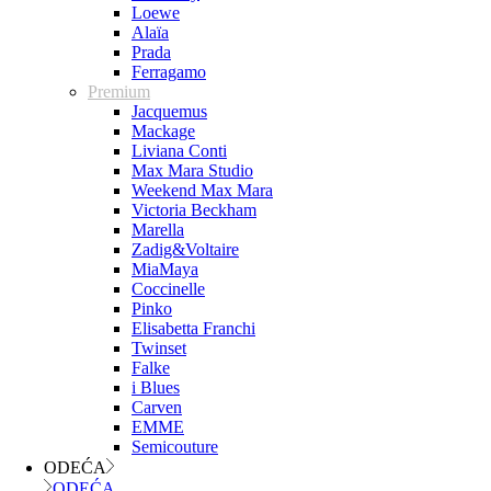
Loewe
Alaïa
Prada
Ferragamo
Premium
Jacquemus
Mackage
Liviana Conti
Max Mara Studio
Weekend Max Mara
Victoria Beckham
Marella
Zadig&Voltaire
MiaMaya
Coccinelle
Pinko
Elisabetta Franchi
Twinset
Falke
i Blues
Carven
EMME
Semicouture
ODEĆA
ODEĆA