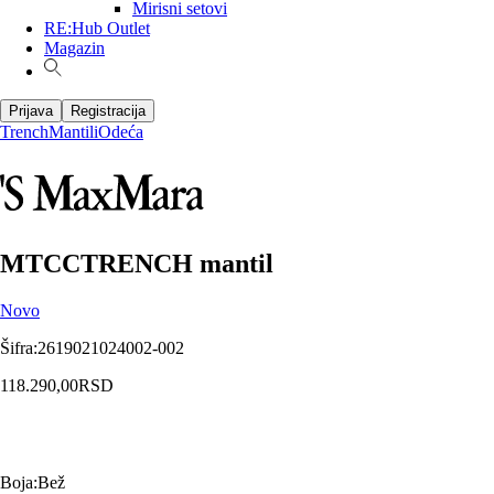
Mirisni setovi
RE:Hub Outlet
Magazin
Prijava
Registracija
Trench
Mantili
Odeća
MTCCTRENCH mantil
Novo
Šifra
:
2619021024002-002
118.290,00
RSD
Boja
:
Bež