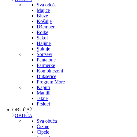
Sva odeća
Majice
Bluze
Košulje
Džemperi
Rolke
Sakoi
Haljine
Suknje
Šortsevi
Pantalone
Farmerke
Kombinezoni
Dukserice
Program More
Kaputi
Mantili
Jakne
Prsluci
OBUĆA
OBUĆA
Sva obuća
Čizme
Cipele