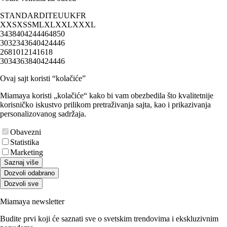
STANDARD
IT
EU
UK
FR
XXS
XS
S
M
L
XL
XXL
XXXL
34
38
40
42
44
46
48
50
30
32
34
36
40
42
44
46
2
6
8
10
12
14
16
18
30
34
36
38
40
42
44
46
Ovaj sajt koristi “kolačiće”
Miamaya koristi „kolačiće“ kako bi vam obezbedila što kvalitetnije
korisničko iskustvo prilikom pretraživanja sajta, kao i prikazivanja
personalizovanog sadržaja.
Obavezni
Statistika
Marketing
Saznaj više
Dozvoli odabrano
Dozvoli sve
Miamaya newsletter
Budite prvi koji će saznati sve o svetskim trendovima i ekskluzivnim