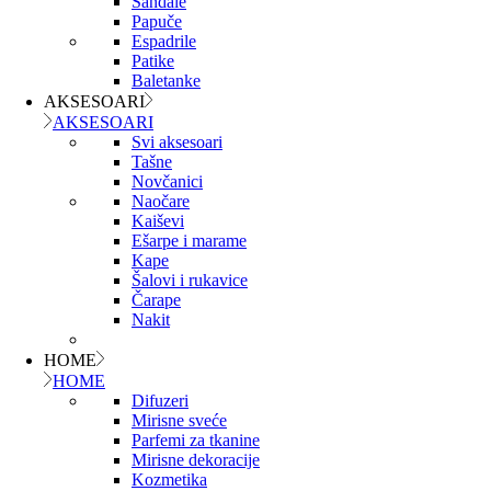
Sandale
Papuče
Espadrile
Patike
Baletanke
AKSESOARI
AKSESOARI
Svi aksesoari
Tašne
Novčanici
Naočare
Kaiševi
Ešarpe i marame
Kape
Šalovi i rukavice
Čarape
Nakit
HOME
HOME
Difuzeri
Mirisne sveće
Parfemi za tkanine
Mirisne dekoracije
Kozmetika