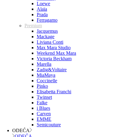
Loewe
Alaïa
Prada
Ferragamo
Premium
Jacquemus
Mackage
Liviana Conti
Max Mara Studio
Weekend Max Mara
Victoria Beckham
Marella
Zadig&Voltaire
MiaMaya
Coccinelle
Pinko
Elisabetta Franchi
Twinset
Falke
i Blues
Carven
EMME
Semicouture
ODEĆA
ODEĆA