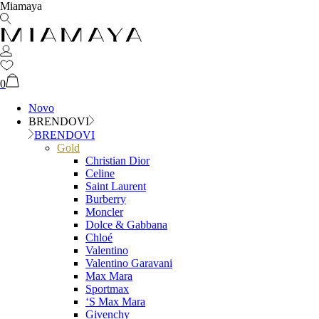
Miamaya
0
Novo
BRENDOVI
BRENDOVI
Gold
Christian Dior
Celine
Saint Laurent
Burberry
Moncler
Dolce & Gabbana
Chloé
Valentino
Valentino Garavani
Max Mara
Sportmax
‘S Max Mara
Givenchy