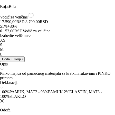
Boja
:
Bela
Vodič za veličine
17.590,00
RSD
|
8.790,00
RSD
51
%
+
30
%
6.153,00
RSD
Vodič za veličine
Izaberite veličinu
XS
S
M
L
Dodaj u korpu
Opis
Pinko majica od pamučnog materijala sa kratkim rukavima i PINKO
printom.
Deklaracija
100%PAMUK, MAT2 - 98%PAMUK 2%ELASTIN, MAT3 -
100%STAKLO
Odeća