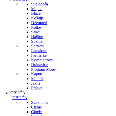
Sva odeća
Majice
Bluze
Košulje
Džemperi
Rolke
Sakoi
Haljine
Suknje
Šortsevi
Pantalone
Farmerke
Kombinezoni
Dukserice
Program More
Kaputi
Mantili
Jakne
Prsluci
OBUĆA
OBUĆA
Sva obuća
Čizme
Cipele