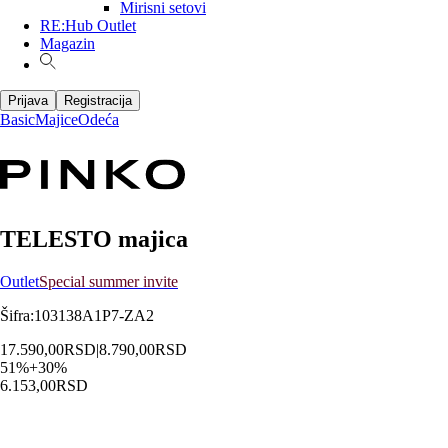
Mirisni setovi
RE:Hub Outlet
Magazin
Prijava
Registracija
Basic
Majice
Odeća
TELESTO majica
Outlet
Special summer invite
Šifra
:
103138A1P7-ZA2
17.590,00
RSD
|
8.790,00
RSD
51
%
+
30
%
6.153,00
RSD