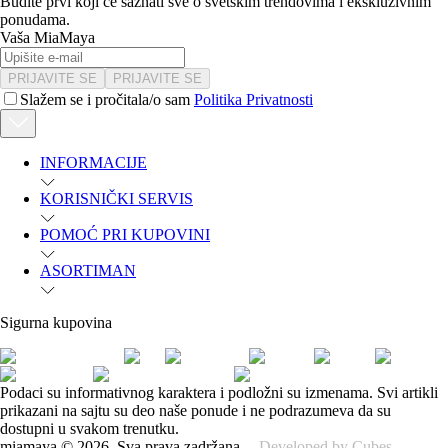
Budite prvi koji će saznati sve o svetskim trendovima i ekskluzivnim
ponudama.
Vaša MiaMaya
PRIJAVITE SE
PRIJAVITE SE
Slažem se i pročitala/o sam
Politika Privatnosti
INFORMACIJE
KORISNIČKI SERVIS
POMOĆ PRI KUPOVINI
ASORTIMAN
Sigurna kupovina
Podaci su informativnog karaktera i podložni su izmenama. Svi artikli
prikazani na sajtu su deo naše ponude i ne podrazumeva da su
dostupni u svakom trenutku.
miamaya
©
2026
.
Sva prava zadržana.
Developed by Cubes