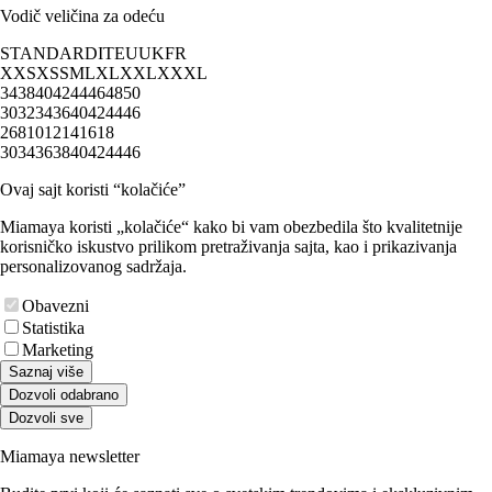
Vodič veličina za odeću
STANDARD
IT
EU
UK
FR
XXS
XS
S
M
L
XL
XXL
XXXL
34
38
40
42
44
46
48
50
30
32
34
36
40
42
44
46
2
6
8
10
12
14
16
18
30
34
36
38
40
42
44
46
Ovaj sajt koristi “kolačiće”
Miamaya koristi „kolačiće“ kako bi vam obezbedila što kvalitetnije
korisničko iskustvo prilikom pretraživanja sajta, kao i prikazivanja
personalizovanog sadržaja.
Obavezni
Statistika
Marketing
Saznaj više
Dozvoli odabrano
Dozvoli sve
Miamaya newsletter