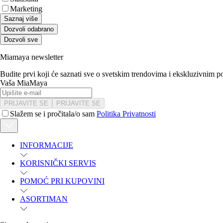
Marketing
Saznaj više
Dozvoli odabrano
Dozvoli sve
Miamaya newsletter
Budite prvi koji će saznati sve o svetskim trendovima i ekskluzivnim 
Vaša MiaMaya
PRIJAVITE SE
PRIJAVITE SE
Slažem se i pročitala/o sam
Politika Privatnosti
INFORMACIJE
KORISNIČKI SERVIS
POMOĆ PRI KUPOVINI
ASORTIMAN