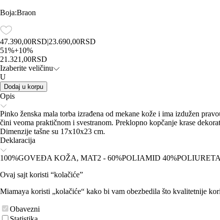
Boja
:
Braon
47.390,00
RSD
|
23.690,00
RSD
51
%
+
10
%
21.321,00
RSD
Izaberite veličinu
U
Dodaj u korpu
Opis
Pinko ženska mala torba izrađena od mekane kože i ima izdužen pravoug
čini veoma praktičnom i svestranom. Preklopno kopčanje krase dekorat
Dimenzije tašne su 17x10x23 cm.
Deklaracija
100%GOVEĐA KOŽA, MAT2 - 60%POLIAMID 40%POLIURETA
Ovaj sajt koristi “kolačiće”
Miamaya koristi „kolačiće“ kako bi vam obezbedila što kvalitetnije kori
Obavezni
Statistika