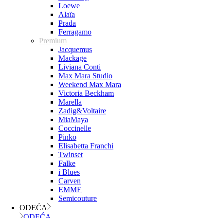
Loewe
Alaïa
Prada
Ferragamo
Premium
Jacquemus
Mackage
Liviana Conti
Max Mara Studio
Weekend Max Mara
Victoria Beckham
Marella
Zadig&Voltaire
MiaMaya
Coccinelle
Pinko
Elisabetta Franchi
Twinset
Falke
i Blues
Carven
EMME
Semicouture
ODEĆA
ODEĆA