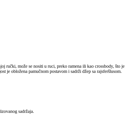
ručki, može se nositi u ruci, preko ramena ili kao crossbody, što je
jost je obložena pamučnom postavom i sadrži džep sa rajsferšlusom.
lizovanog sadržaja.