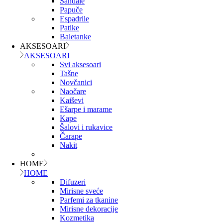
Sandale
Papuče
Espadrile
Patike
Baletanke
AKSESOARI
AKSESOARI
Svi aksesoari
Tašne
Novčanici
Naočare
Kaiševi
Ešarpe i marame
Kape
Šalovi i rukavice
Čarape
Nakit
HOME
HOME
Difuzeri
Mirisne sveće
Parfemi za tkanine
Mirisne dekoracije
Kozmetika