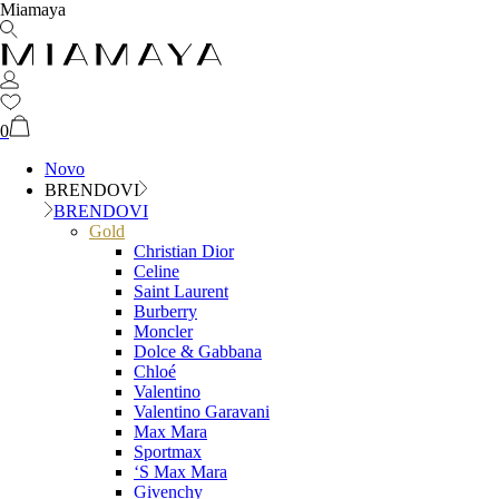
Miamaya
0
Novo
BRENDOVI
BRENDOVI
Gold
Christian Dior
Celine
Saint Laurent
Burberry
Moncler
Dolce & Gabbana
Chloé
Valentino
Valentino Garavani
Max Mara
Sportmax
‘S Max Mara
Givenchy