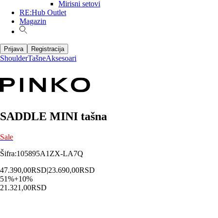
Mirisni setovi
RE:Hub Outlet
Magazin
Prijava
Registracija
Shoulder
Tašne
Aksesoari
SADDLE MINI tašna
Sale
Šifra
:
105895A1ZX-LA7Q
47.390,00
RSD
|
23.690,00
RSD
51
%
+
10
%
21.321,00
RSD