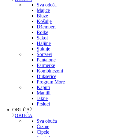
Sva odeća
Majice
Bluze
Košulje
Džemperi
Rolke
Sakoi
Haljine
Suknje
Šortsevi
Pantalone
Farmerke
Kombinezoni
Dukserice
Program More
Kaputi
Mantili
Jakne
Prsluci
OBUĆA
OBUĆA
Sva obuća
Čizme
Cipele