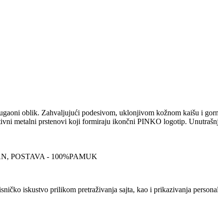
aoni oblik. Zahvaljujući podesivom, uklonjivom kožnom kaišu i gornjoj 
ivni metalni prstenovi koji formiraju ikončni PINKO logotip. Unutrašn
N, POSTAVA - 100%PAMUK
sničko iskustvo prilikom pretraživanja sajta, kao i prikazivanja persona