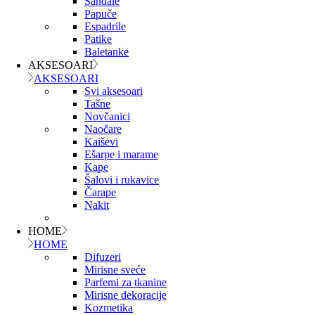
Sandale
Papuče
Espadrile
Patike
Baletanke
AKSESOARI
AKSESOARI
Svi aksesoari
Tašne
Novčanici
Naočare
Kaiševi
Ešarpe i marame
Kape
Šalovi i rukavice
Čarape
Nakit
HOME
HOME
Difuzeri
Mirisne sveće
Parfemi za tkanine
Mirisne dekoracije
Kozmetika