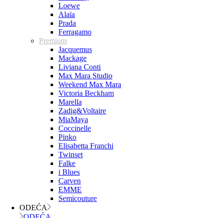
Loewe
Alaïa
Prada
Ferragamo
Premium
Jacquemus
Mackage
Liviana Conti
Max Mara Studio
Weekend Max Mara
Victoria Beckham
Marella
Zadig&Voltaire
MiaMaya
Coccinelle
Pinko
Elisabetta Franchi
Twinset
Falke
i Blues
Carven
EMME
Semicouture
ODEĆA
ODEĆA