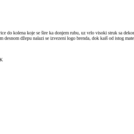
e do kolena koje se šire ka donjem rubu, uz vrlo visoki struk sa dekor
 desnom džepu nalazi se izvezeni logo brenda, dok kaiš od istog mate
UK