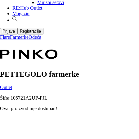
Mirisni setovi
RE:Hub Outlet
Magazin
Prijava
Registracija
Flare
Farmerke
Odeća
PETTEGOLO farmerke
Outlet
Šifra
:
105721A2UP-PJL
Ovaj proizvod nije dostupan!