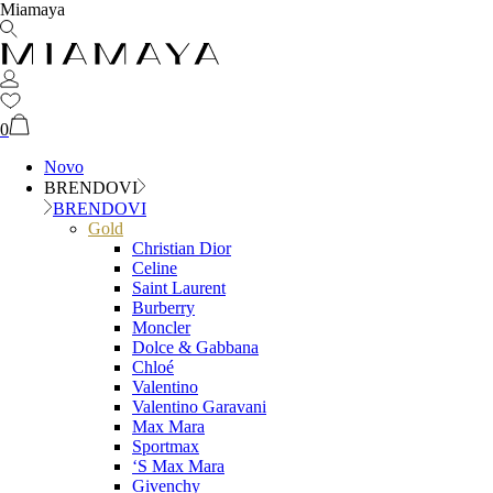
Miamaya
0
Novo
BRENDOVI
BRENDOVI
Gold
Christian Dior
Celine
Saint Laurent
Burberry
Moncler
Dolce & Gabbana
Chloé
Valentino
Valentino Garavani
Max Mara
Sportmax
‘S Max Mara
Givenchy