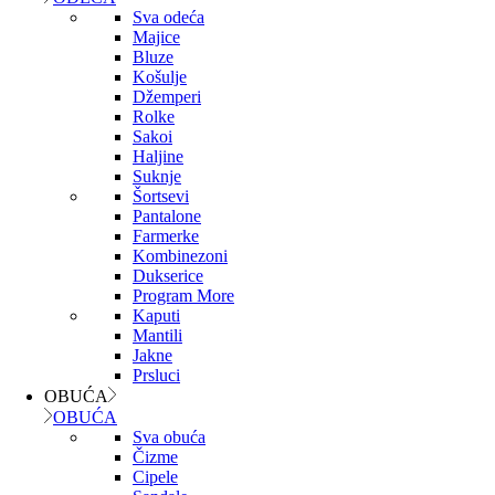
Sva odeća
Majice
Bluze
Košulje
Džemperi
Rolke
Sakoi
Haljine
Suknje
Šortsevi
Pantalone
Farmerke
Kombinezoni
Dukserice
Program More
Kaputi
Mantili
Jakne
Prsluci
OBUĆA
OBUĆA
Sva obuća
Čizme
Cipele