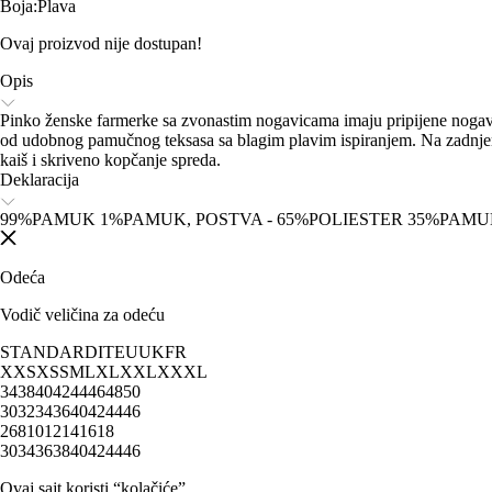
Boja
:
Plava
Ovaj proizvod nije dostupan!
Opis
Pinko ženske farmerke sa zvonastim nogavicama imaju pripijene nogavic
od udobnog pamučnog teksasa sa blagim plavim ispiranjem. Na zadnjem
kaiš i skriveno kopčanje spreda.
Deklaracija
99%PAMUK 1%PAMUK, POSTVA - 65%POLIESTER 35%PAM
Odeća
Vodič veličina za odeću
STANDARD
IT
EU
UK
FR
XXS
XS
S
M
L
XL
XXL
XXXL
34
38
40
42
44
46
48
50
30
32
34
36
40
42
44
46
2
6
8
10
12
14
16
18
30
34
36
38
40
42
44
46
Ovaj sajt koristi “kolačiće”