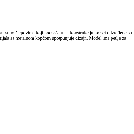
ativnim štepovima koji podsećaju na konstrukciju korseta. Izrađene su
rijala sa metalnom kopčom upotpunjuje dizajn. Model ima petlje za