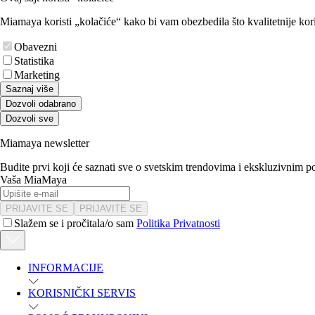
Miamaya koristi „kolačiće“ kako bi vam obezbedila što kvalitetnije kori
Obavezni
Statistika
Marketing
Saznaj više
Dozvoli odabrano
Dozvoli sve
Miamaya newsletter
Budite prvi koji će saznati sve o svetskim trendovima i ekskluzivnim 
Vaša MiaMaya
PRIJAVITE SE
PRIJAVITE SE
Slažem se i pročitala/o sam
Politika Privatnosti
INFORMACIJE
KORISNIČKI SERVIS