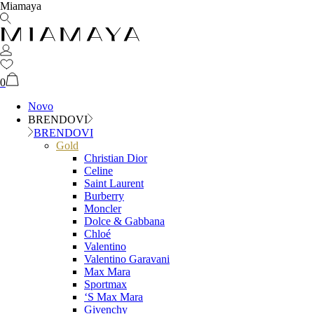
Miamaya
0
Novo
BRENDOVI
BRENDOVI
Gold
Christian Dior
Celine
Saint Laurent
Burberry
Moncler
Dolce & Gabbana
Chloé
Valentino
Valentino Garavani
Max Mara
Sportmax
‘S Max Mara
Givenchy