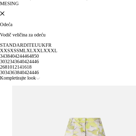
MESING
Odeća
Vodič veličina za odeću
STANDARD
IT
EU
UK
FR
XXS
XS
S
M
L
XL
XXL
XXXL
34
38
40
42
44
46
48
50
30
32
34
36
40
42
44
46
2
6
8
10
12
14
16
18
30
34
36
38
40
42
44
46
Kompletirajte look