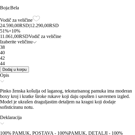
Boja
:
Bela
Vodič za veličine
24.590,00
RSD
|
12.290,00
RSD
51
%
+
10
%
11.061,00
RSD
Vodič za veličine
Izaberite veličinu
38
40
42
44
Dodaj u korpu
Opis
Pinko ženska košulja od laganog, teksturisanog pamuka ima moderan
boxy kroj i kratke široke rukave koji daju opušten i savremen izgled.
Model je ukrašen draguljastim detaljem na kragni koji dodaje
sofisticiranu notu.
Deklaracija
100% PAMUK, POSTAVA - 100%PAMUK, DETALJI - 100%