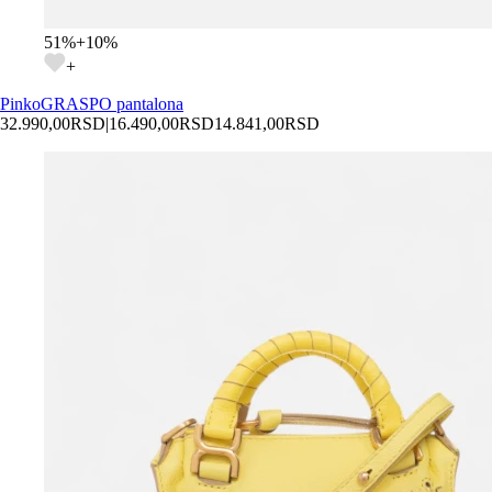
51
%
+
10
%
+
Pinko
GRASPO pantalona
32.990,00
RSD
|
16.490,00
RSD
14.841,00
RSD