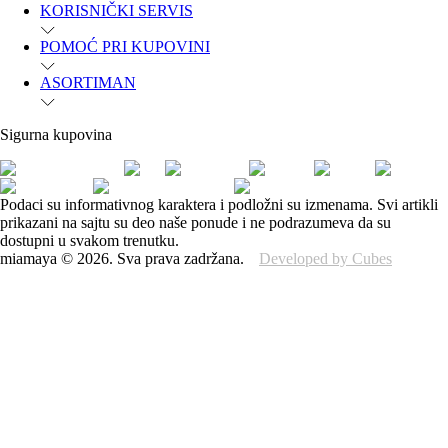
KORISNIČKI SERVIS
POMOĆ PRI KUPOVINI
ASORTIMAN
Sigurna kupovina
Podaci su informativnog karaktera i podložni su izmenama. Svi artikli
prikazani na sajtu su deo naše ponude i ne podrazumeva da su
dostupni u svakom trenutku.
miamaya
©
2026
.
Sva prava zadržana.
Developed by Cubes