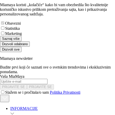
Miamaya koristi „kolačiće“ kako bi vam obezbedila što kvalitetnije
korisničko iskustvo prilikom pretraživanja sajta, kao i prikazivanja
personalizovanog sadržaja.
Obavezni
Statistika
Marketing
Saznaj više
Dozvoli odabrano
Dozvoli sve
Miamaya newsletter
Budite prvi koji će saznati sve o svetskim trendovima i ekskluzivnim
ponudama.
Vaša MiaMaya
PRIJAVITE SE
PRIJAVITE SE
Slažem se i pročitala/o sam
Politika Privatnosti
INFORMACIJE