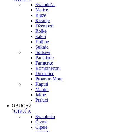
Sva odeća
Majice
Bluze
Košulje
Džemperi
Rolke
Sakoi
Haljine
Suknje
Šortsevi
Pantalone
Farmerke
Kombinezoni
Dukserice
Program More
Kaputi
Mantili
Jakne
Prsluci
OBUĆA
OBUĆA
Sva obuća
Čizme
Cipele