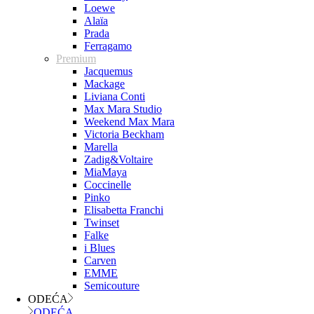
Loewe
Alaïa
Prada
Ferragamo
Premium
Jacquemus
Mackage
Liviana Conti
Max Mara Studio
Weekend Max Mara
Victoria Beckham
Marella
Zadig&Voltaire
MiaMaya
Coccinelle
Pinko
Elisabetta Franchi
Twinset
Falke
i Blues
Carven
EMME
Semicouture
ODEĆA
ODEĆA