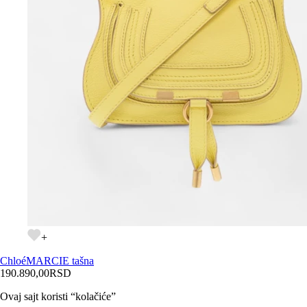
+
Chloé
MARCIE tašna
190.890,00
RSD
Ovaj sajt koristi “kolačiće”