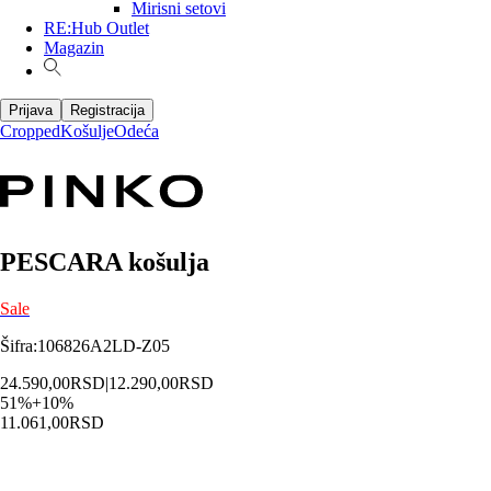
Mirisni setovi
RE:Hub Outlet
Magazin
Prijava
Registracija
Cropped
Košulje
Odeća
PESCARA košulja
Sale
Šifra
:
106826A2LD-Z05
24.590,00
RSD
|
12.290,00
RSD
51
%
+
10
%
11.061,00
RSD