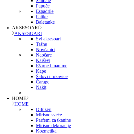
Sandale
Papuče
Espadrile
Patike
Baletanke
AKSESOARI
AKSESOARI
Svi aksesoari
Tašne
Novčanici
Naočare
Kaiševi
Ešarpe i marame
Kape
Šalovi i rukavice
Čarape
Nakit
HOME
HOME
Difuzeri
Mirisne sveće
Parfemi za tkanine
Mirisne dekoracije
Kozmetika