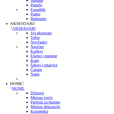
Sandale
Papuče
Espadrile
Patike
Baletanke
AKSESOARI
AKSESOARI
Svi aksesoari
Tašne
Novčanici
Naočare
Kaiševi
Ešarpe i marame
Kape
Šalovi i rukavice
Čarape
Nakit
HOME
HOME
Difuzeri
Mirisne sveće
Parfemi za tkanine
Mirisne dekoracije
Kozmetika