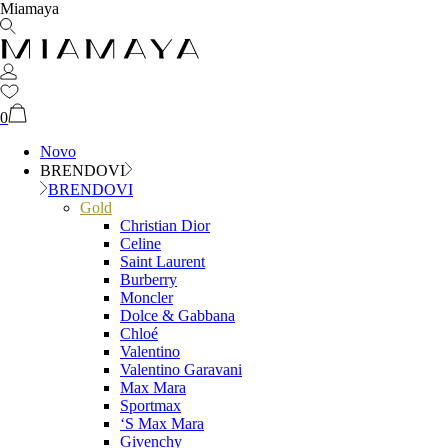
Miamaya
0
Novo
BRENDOVI
BRENDOVI
Gold
Christian Dior
Celine
Saint Laurent
Burberry
Moncler
Dolce & Gabbana
Chloé
Valentino
Valentino Garavani
Max Mara
Sportmax
‘S Max Mara
Givenchy