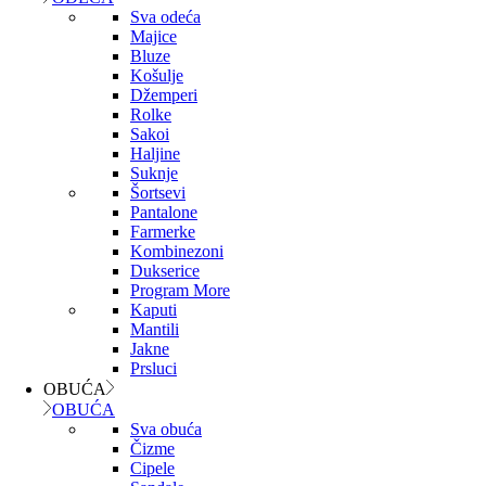
Sva odeća
Majice
Bluze
Košulje
Džemperi
Rolke
Sakoi
Haljine
Suknje
Šortsevi
Pantalone
Farmerke
Kombinezoni
Dukserice
Program More
Kaputi
Mantili
Jakne
Prsluci
OBUĆA
OBUĆA
Sva obuća
Čizme
Cipele