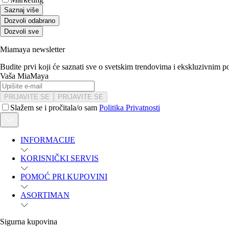
Saznaj više
Dozvoli odabrano
Dozvoli sve
Miamaya newsletter
Budite prvi koji će saznati sve o svetskim trendovima i ekskluzivnim 
Vaša MiaMaya
PRIJAVITE SE
PRIJAVITE SE
Slažem se i pročitala/o sam
Politika Privatnosti
INFORMACIJE
KORISNIČKI SERVIS
POMOĆ PRI KUPOVINI
ASORTIMAN
Sigurna kupovina