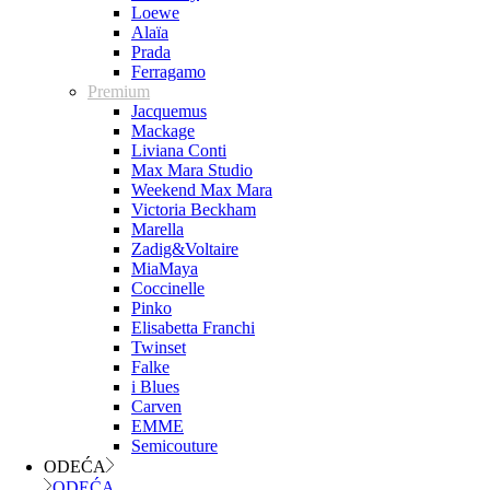
Loewe
Alaïa
Prada
Ferragamo
Premium
Jacquemus
Mackage
Liviana Conti
Max Mara Studio
Weekend Max Mara
Victoria Beckham
Marella
Zadig&Voltaire
MiaMaya
Coccinelle
Pinko
Elisabetta Franchi
Twinset
Falke
i Blues
Carven
EMME
Semicouture
ODEĆA
ODEĆA