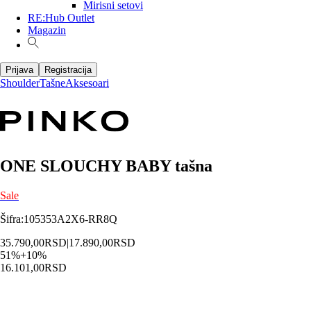
Mirisni setovi
RE:Hub Outlet
Magazin
Prijava
Registracija
Shoulder
Tašne
Aksesoari
ONE SLOUCHY BABY tašna
Sale
Šifra
:
105353A2X6-RR8Q
35.790,00
RSD
|
17.890,00
RSD
51
%
+
10
%
16.101,00
RSD