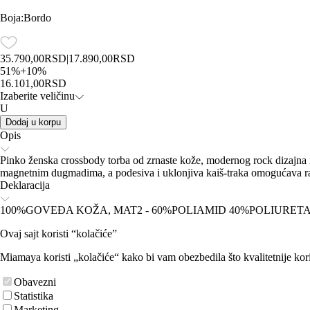
Boja
:
Bordo
35.790,00
RSD
|
17.890,00
RSD
51
%
+
10
%
16.101,00
RSD
Izaberite veličinu
U
Dodaj u korpu
Opis
Pinko ženska crossbody torba od zrnaste kože, modernog rock dizajna 
magnetnim dugmadima, a podesiva i uklonjiva kaiš‑traka omogućava ra
Deklaracija
100%GOVEĐA KOŽA, MAT2 - 60%POLIAMID 40%POLIURETA
Ovaj sajt koristi “kolačiće”
Miamaya koristi „kolačiće“ kako bi vam obezbedila što kvalitetnije kori
Obavezni
Statistika
Marketing