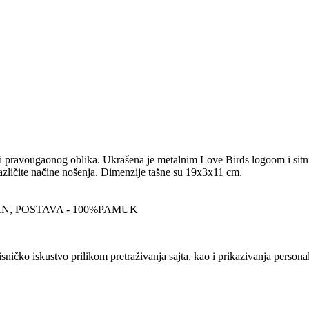
i pravougaonog oblika. Ukrašena je metalnim Love Birds logoom i sitn
zličite načine nošenja. Dimenzije tašne su 19x3x11 cm.
N, POSTAVA - 100%PAMUK
sničko iskustvo prilikom pretraživanja sajta, kao i prikazivanja persona